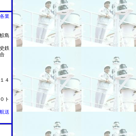
各業
鮫島
史鉄
合
１４
０ト
航送