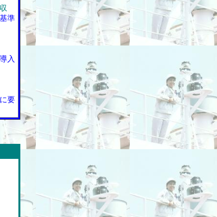
収
基準
導入
に要