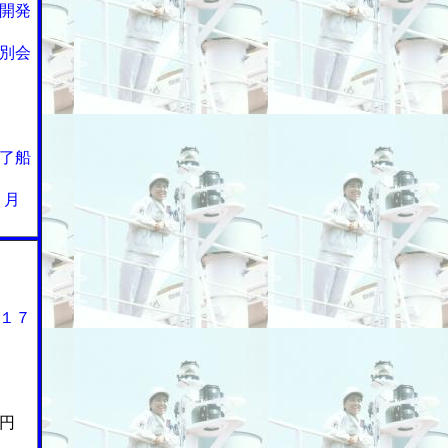
開発
別会
了船
９月
１７
円