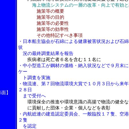
海上物流システムの一層の改革・向上で有効と
施策等の概要
施策等の目的
施策等の必要性
施策等の効率性
その他特記すべき事項
・日本船主協会が石綿による健康被害状況および石綿
状
況の最終調査結果を報告
疾病者は死亡者６名を含む１１名に
・中小型造工が鋼材の価格・納入状況などで９月末に
ケー
ト調査を実施
・物流連、第７回物流環境大賞で１０月３日から来年
２８日
5面】
まで受付へ
環境保全の推進や環境意識の高揚で物流の健全な
に貢献した団体・企業・個人などを表彰
・内航総連の建造認定委員会、一般臨投１７隻、空港
２隻
を認定