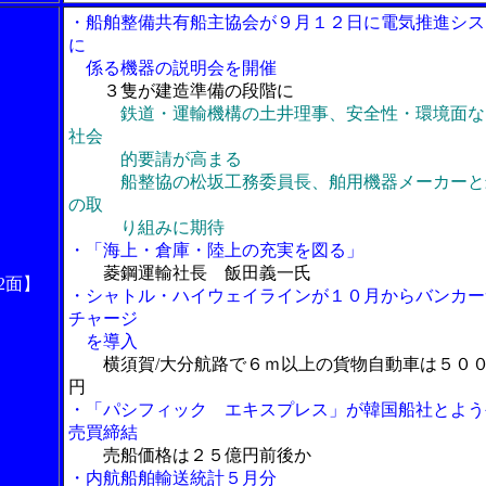
・船舶整備共有船主協会が９月１２日に電気推進シス
に
係る機器の説明会を開催
３隻が建造準備の段階に
鉄道・運輸機構の土井理事、安全性・環境面な
社会
的要請が高まる
船整協の松坂工務委員長、舶用機器メーカーと
の取
り組みに期待
・「海上・倉庫・陸上の充実を図る」
菱鋼運輸社長 飯田義一氏
2面】
・シャトル・ハイウェイラインが１０月からバンカー
チャージ
を導入
横須賀/大分航路で６ｍ以上の貨物自動車は５０
円
・「パシフィック エキスプレス」が韓国船社とよう
売買締結
売船価格は２５億円前後か
・内航船舶輸送統計５月分