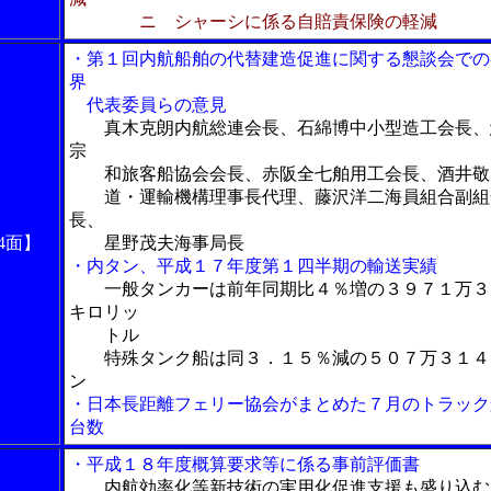
ニ シャーシに係る自賠責保険の軽減
・第１回内航船舶の代替建造促進に関する懇談会での
界
代表委員らの意見
真木克朗内航総連会長、石綿博中小型造工会長、
宗
和旅客船協会会長、赤阪全七舶用工会長、酒井敬
道・運輸機構理事長代理、藤沢洋二海員組合副組
長、
4面】
星野茂夫海事局長
・内タン、平成１７年度第１四半期の輸送実績
一般タンカーは前年同期比４％増の３９７１万３
キロリッ
トル
特殊タンク船は同３．１５％減の５０７万３１４
ン
・日本長距離フェリー協会がまとめた７月のトラック
台数
・平成１８年度概算要求等に係る事前評価書
内航効率化等新技術の実用化促進支援も盛り込む