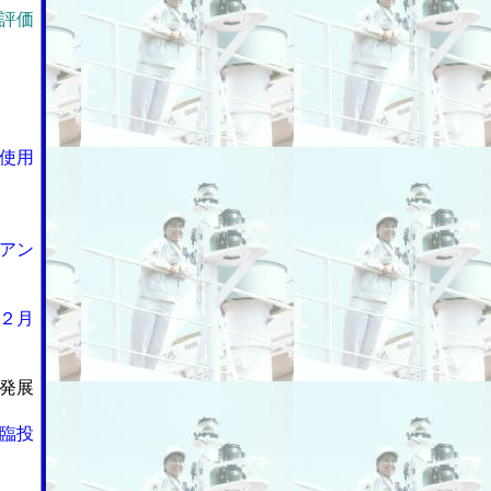
評価
使用
アン
２月
発展
臨投