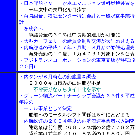
・日本郵船とＭＴＩが水エマルジョン燃料燃焼装置を
来年度中の実用化を目指す
・海員組合、福祉センター特別会計と一般収益事業特
計
を統合へ
争議資金の３０％は中長期的運用が可能に
・大型カーフェリーの新賃金制度交渉が大詰め迎える
・内航総連の平成１７年７月期・８月期の船殻処理完
海外売船の１０隻、１万４７３１対象トンを公表
・フジトランスコーポレーションの東京支店が移転(
２０日)
・内タンが６月時点の船腹量を調査
２０００キロ積みの白油船が不足
不需要期ながらタイト化を示す
・グリーン物流パートナーシップ会議が３３件を平成
年度の
モデル事業として決定
船舶へのモーダルシフト関係は５件にとどまる
・内航総連の２００４年度の内航海運事業者収入調査
運送業は前年度比６８．２％増の２億７７８２万
貸渡業は前年度比１０．８％増の１５８０万円