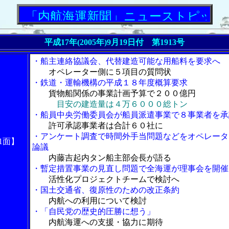
「内航海運新聞」ニューストピックス
平成17年(2005年)9月19日付 第1913号
・船主連絡協議会、代替建造可能な用船料を要求へ
オペレーター側に５項目の質問状
・鉄道・運輸機構の平成１８年度概算要求
貨物船関係の事業計画予算で２００億円
目安の建造量は４万６０００総トン
・船員中央労働委員会が船員派遣事業で８事業者を承
許可承認事業者は合計６０社に
・アンケート調査で時間外手当問題などをオペレータ
1面】
論議
内藤吉起内タン船主部会長が語る
・暫定措置事業の見直し問題で全海運が理事会を開催
活性化プロジェクトチームで検討へ
・国土交通省、復原性のための改正条約
内航への利用について検討
・「自民党の歴史的圧勝に想う」
内航海運への支援・協力に期待