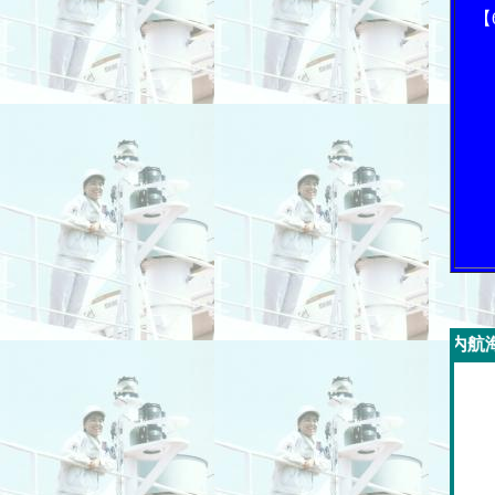
【
今週の「内航海運新聞」広告