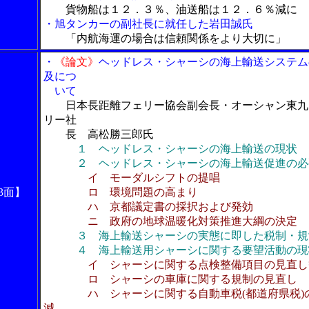
貨物船は１２．３％、油送船は１２．６％減に
・旭タンカーの副社長に就任した岩田誠氏
「内航海運の場合は信頼関係をより大切に」
・
《論文》
ヘッドレス・シャーシの海上輸送システム
及につ
いて
日本長距離フェリー協会副会長・オーシャン東九
リー社
長 高松勝三郎氏
１ ヘッドレス・シャーシの海上輸送の現状
２ ヘッドレス・シャーシの海上輸送促進の必
イ モーダルシフトの提唱
3面】
ロ 環境問題の高まり
ハ 京都議定書の採択および発効
ニ 政府の地球温暖化対策推進大綱の決定
３ 海上輸送シャーシの実態に即した税制・規
４ 海上輸送用シャーシに関する要望活動の現
イ シャーシに関する点検整備項目の見直し
ロ シャーシの車庫に関する規制の見直し
ハ シャーシに関する自動車税(都道府県税)
減