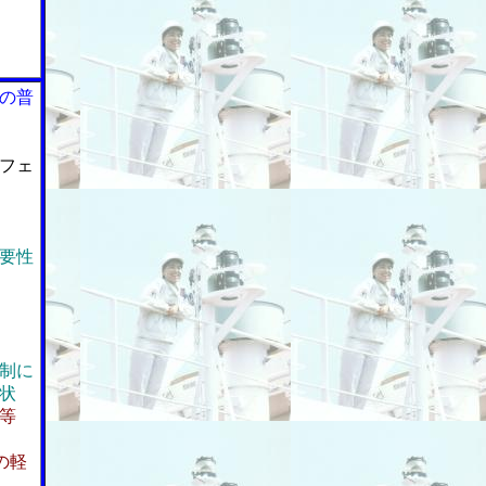
の普
フェ
要性
制に
状
等
の軽