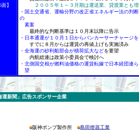
6面】
２００５年１～３月期は運送業、貸渡業とも増
・国土交通省、運輸分野の改正省エネルギー法の判断
の
素案
最終的な判断基準は１０月末以降に告示
・日本通運が１０月１日からバンカーサーチャージを
すでに８月からは運賃の再値上げも実施済み
・全海運の砂利船部会が積荷拡大など
を要望
内航総連は政策小委員会で検討へ
・北側国交相が燃料油価格の運賃転嫁で日本経団連ら
望
スポンサー企業
阪神ポンプ製作所
島田燈器工業