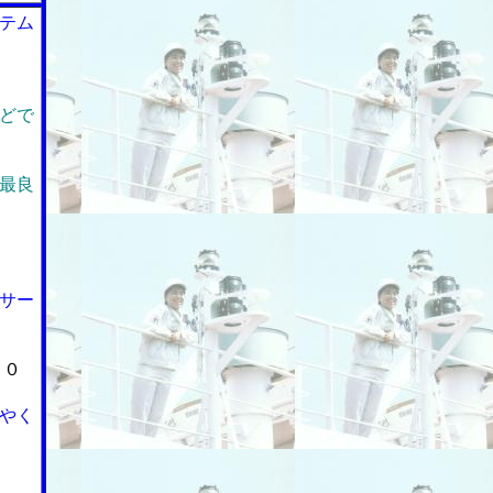
テム
どで
最良
サー
００
やく