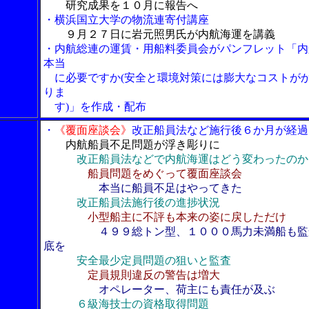
研究成果を１０月に報告へ
・横浜国立大学の物流連寄付講座
９月２７日に岩元照男氏が内航海運を講義
・内航総連の運賃・用船料委員会がパンフレット「内
本当
に必要ですか(安全と環境対策には膨大なコストが
りま
す)」を作成・配布
・
《覆面座談会》
改正船員法など施行後６か月が経過
内航船員不足問題が浮き彫りに
改正船員法などで内航海運はどう変わったのか
船員問題をめぐって覆面座談会
本当に船員不足はやってきた
改正船員法施行後の進捗状況
小型船主に不評も本来の姿に戻しただけ
４９９総トン型、１０００馬力未満船も監
底を
安全最少定員問題の狙いと監査
定員規則違反の警告は増大
オペレーター、荷主にも責任が及ぶ
６級海技士の資格取得問題