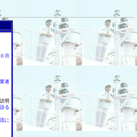
０月
業者
説明
語る
流に