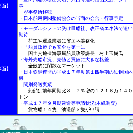
3面】
事
が事務所移転
・日本舶用機関整備協会の当面の会合・行事予定
・モーダルシフトの受け皿船社、改正省エネ法で追い
期待
荷主や運送業者に省エネ義務化
・「船員政策でも安全を第一に」
国土交通省海事局船員政策課長 村上玉樹氏
・海外売船市況、売値と買値に大きな格差
全般的に閑散なマーケット
4面】
・日本鉄鋼連盟の平成１７年度第１四半期の鉄鋼国内
機
関別発送実績
船舶は前年同期比８．７％増の１２１６万１４０
トン
・平成１７年９月期建造等申請状況(本紙調査)
貨物船１４隻、油送船３隻が申請