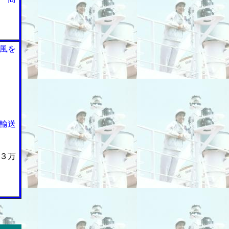
風を
輸送
３万