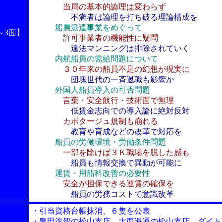
当局の基本的論理は変わらず
不満者は論理を打ち破る理論構成を
船員派遣事業をめぐって
～3面】
許可事業者の機能性に疑問
違法マンニングは排除されていく
内航船員の需給問題について
３０年来の船員不足の幻想が現実に
団塊世代の一斉退職も影響か
外国人船員導入の可否問題
言葉・安全航行・技術面で無理
低賃金志向での導入論に絶対反対
カボタージュ規制も崩れる
教育や育成などの改革で対応を
船員の労働環境・労働条件問題
一部を除けば３Ｋ職場を脱した感も
船員も情報交換で異動が可能に
運賃・用船料改善の必要性
安全が担保できる運賃の確保を
船員の労務コストで意識改革
・引当資格台帳抹消、６隻を公表
・豊田汽船の松山支店、大西海運の松山支店、ダイト