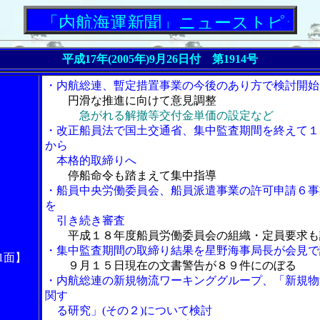
「内航海運新聞」ニューストピックス
平成17年(2005年)9月26日付 第1914号
・内航総連、暫定措置事業の今後のあり方で検討開始
円滑な推進に向けて意見調整
急がれる解撤等交付金単価の設定など
・改正船員法で国土交通省、集中監査期間を終えて１
から
本格的取締りへ
停船命令も踏まえて集中指導
・船員中央労働委員会、船員派遣事業の許可申請６事
を
引き続き審査
平成１８年度船員労働委員会の組織・定員要求も
・集中監査期間の取締り結果を星野海事局長が会見で
1面】
９月１５日現在の文書警告が８９件にのぼる
・内航総連の新規物流ワーキンググループ、「新規物
関す
る研究」(その２)について検討