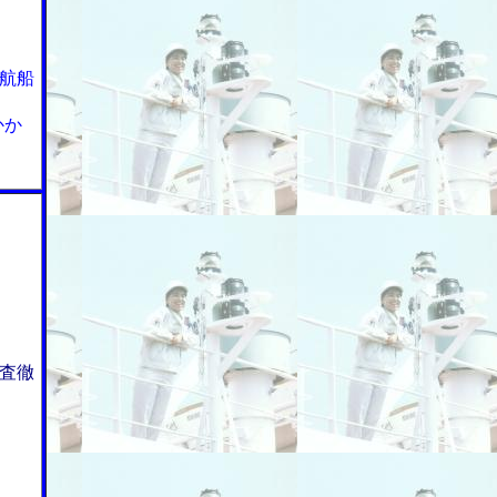
航船
かか
査徹