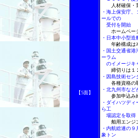
人材確保・
・海上保安庁、
ールでの
受付を開始
ホームペー
・日本中小型造
年齢構成は
・国土交通省港
ーラム
のイメージキ
締切りは１
・因島技術セン
各種資格の
・北九州市など
【5面】
参加申込み
・ダイハツディ
ら工
場認定を取得
舶用エンジ
・内航総連の９
象トン