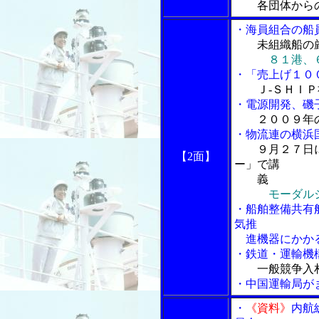
各団体から
・海員組合の船
未組織船の
８１港、
・「売上げ１０
Ｊ-ＳＨＩ
・電源開発、磯
２００９年
・物流連の横浜
９月２７日
【2面】
ー」で講
義
モーダル
・船舶整備共有
気推
進機器にかか
・鉄道・運輸機
一般競争入
・中国運輸局が
・
《資料》
内航