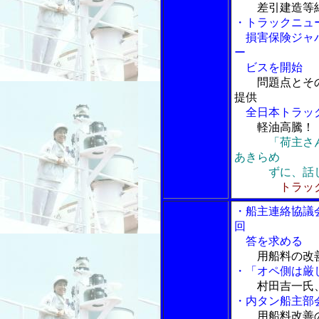
差引建造等
・トラックニュ
損害保険ジャパ
ー
ビスを開始
問題点とその
提供
全日本トラック
軽油高騰！
「荷主さ
あきらめ
ずに、話し合
トラック
・船主連絡協議
回
答を求める
用船料の改
・「オペ側は厳
村田吉一氏
・内タン船主部
用船料改善