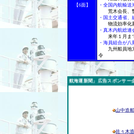
【6面】
・全国内航輸送
荒木会長、
・国土交通省、
物流効率化
・真木内航総連
来年１月ま
・海員組合が八
九州船員地
令
今週の「内航海運新聞」広告スポンサー企業
山中造
佐々木