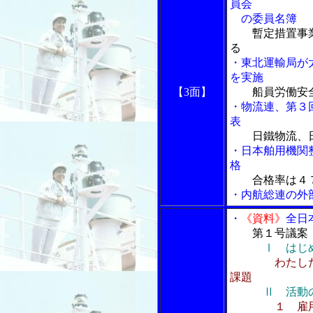
員会
の委員名簿
暫定措置事
る
・東北運輸局が
を実施
【3面】
船員労働安
・物流連、第３
表
日鐵物流、
・日本舶用機関
格
合格率は４
・内航総連の外
・
《資料》
全日
第１号議案
Ⅰ はじ
わたし
課題
Ⅱ 活動
１ 雇