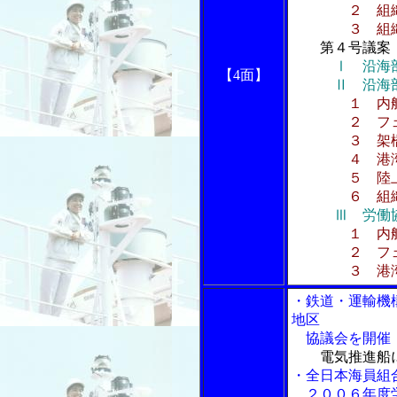
２ 組織
３ 組織改
第４号議案
Ⅰ 沿海
【4面】
Ⅱ 沿海部
１ 内
２ フェリ
３ 架橋
４ 港湾
５ 陸上部
６ 組織
Ⅲ 労働
１ 内
２ フェリ
３ 港湾
・鉄道・運輸機
地区
協議会を開催
電気推進船
・全日本海員組
２００６年度労