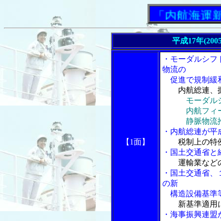
「内航海運新聞」
平成17年(200
・モーダルシフ
物流の
促進で規制緩
内航総連、
モーダル
内航フィーダ
静脈物流推進
・内航総連が平
【1面】
税制上の特
・国土交通省と
運輸業など
・国土交通省、
の新
構造設備基準等
新基準適用
・海事振興連盟