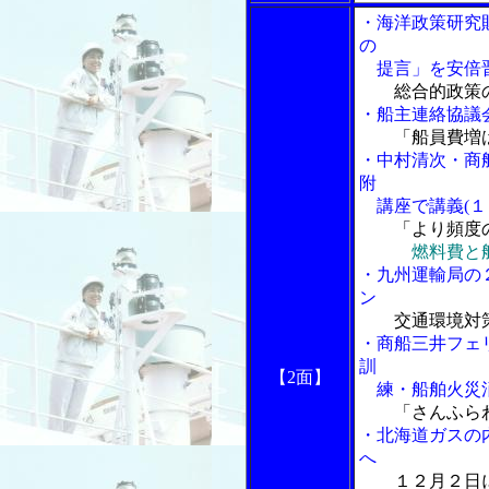
・海洋政策研究
の
提言」を安倍晋
総合的政策
・船主連絡協議
「船員費増
・中村清次・商
附
講座で講義(１
「より頻度
燃料費と
・九州運輸局の
ン
交通環境対
・商船三井フェ
訓
【2面】
練・船舶火災消
「さんふら
・北海道ガスの内航
へ
１２月２日