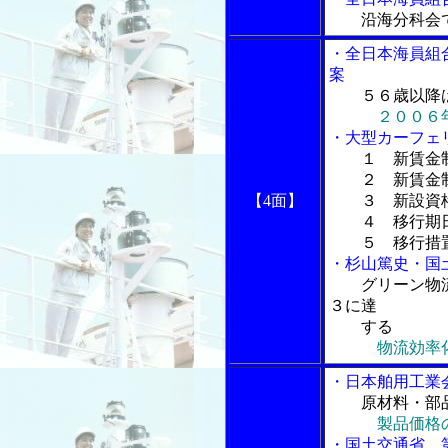
沿海分科会
・全日本海員組
案
５６歳以降
２００６
・大型カーフェ
１ 新賃金
２ 新賃金
【4面】
３ 新設資
４ 移行期日
５ 移行措置
・杉山篤史・国
グリーン物
３に達
する
物流効率
・日本舶用工業
原材料・部
製品価格
・国土交通省、