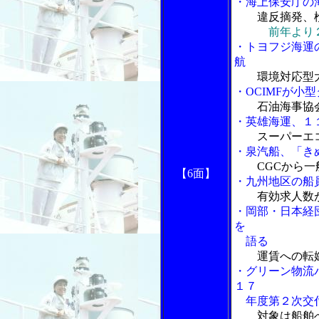
・海上保安庁の
違反摘発、
前年より
・トヨフジ海運
航
環境対応型
・OCIMFが小
石油海事協
・英雄海運、１１
スーパーエ
・泉汽船、「き
CGCから一
【6面】
・九州地区の船
有効求人数
・岡部・日本経
を
語る
運賃への転
・グリーン物流
１７
年度第２次交
対象は船舶