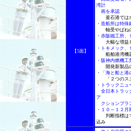
湾計
画を承認
釜石港では
・造船所は特殊
軸受やばね
・赤阪鐵工所、
大幅な増益
・トキメック、
【5面】
船舶港湾機
・阪神内燃機工
開発新製品
・「海と船と港の
「２つのス
・トラックニュ
全日本トラック
ア
クションプラ
・１０～１２月
判断指標は
込み