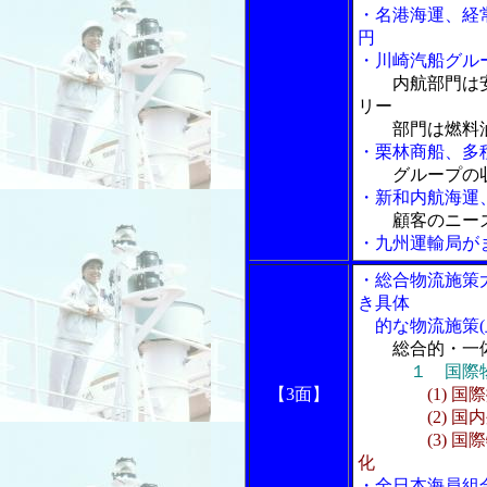
・名港海運、経
円
・川崎汽船グル
内航部門は
リー
部門は燃料油
・栗林商船、多
グループの
・新和内航海運
顧客のニー
・九州運輸局が
・総合物流施策
き具体
的な物流施策(
総合的・一
１ 国際
【3面】
(1) 
(2) 国内
(3) 国際物
化
・全日本海員組