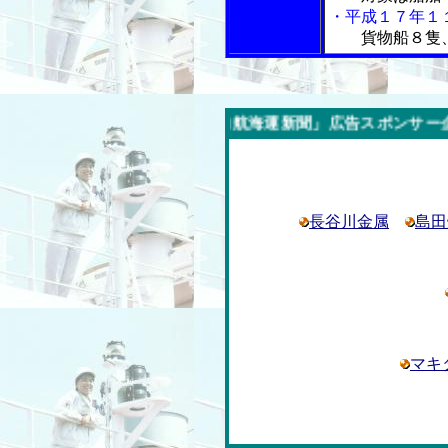
・平成１７年１
貨物船８隻、
今週の「内航海運新聞」広告スポンサー企業
長谷川金属
島田
マキ