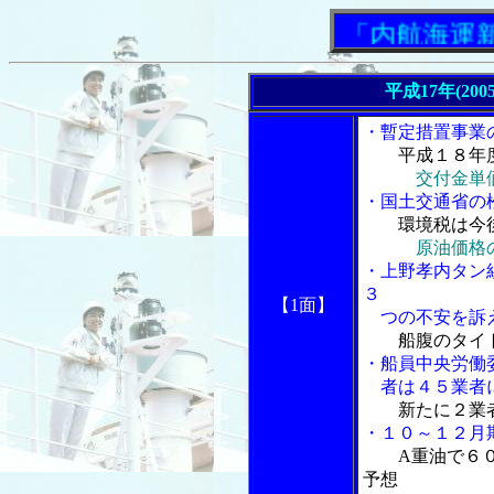
「内航海運新聞」
平成17年(200
・暫定措置事業
平成１８年
交付金単
・国土交通省の
環境税は今
原油価格
・上野孝内タン
３
【1面】
つの不安を訴
船腹のタイ
・船員中央労働
者は４５業者
新たに２業
・１０～１２月
A重油で６
予想