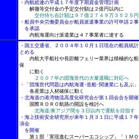
・内航総連の平成１７年度下期資金管理計画
解撤等交付金の予定交付額は２億円以内に
交付待ち合計額は９７億２７４９万３５２５円
・船員中央労働委員会が船員派遣事業の許可申請２事
を承認
内航海運向け派遣業は４７事業者に達する
・国土交通省、２００４年１０月１日現在の船員統計
とめる
内航大手船社や長距離フェリー業界は積極的な船
保
に動く
２００７年の団塊世代の大量退職に対応へ
・「団塊世代問題は内航海運･造船･関連業にも及ぶ」
各産業は人材確保に動く
・北海道の港湾物流高度化研究会が第１回会合を開催
国際ＲＯＲＯ航路の開設を検討へ
北海道/東アジア間を３日以内で運航を目指す
・海上技術安全研究所が来年１月３１日に平成１７年
演会
を開催
第１部「実現進むスーパーエコシップ」「ＩＭＯ