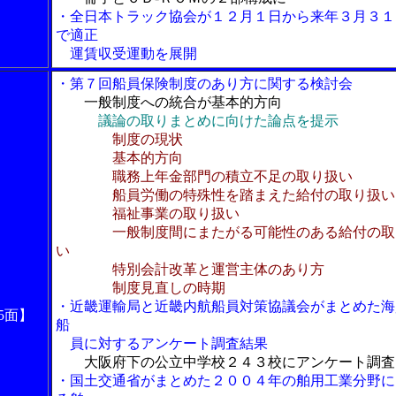
・全日本トラック協会が１２月１日から来年３月３１
で適正
運賃収受運動を展開
・第７回船員保険制度のあり方に関する検討会
一般制度への統合が基本的方向
議論の取りまとめに向けた論点を提示
制度の現状
基本的方向
職務上年金部門の積立不足の取り扱い
船員労働の特殊性を踏まえた給付の取り扱い
福祉事業の取り扱い
一般制度間にまたがる可能性のある給付の取
い
特別会計改革と運営主体のあり方
制度見直しの時期
・近畿運輸局と近畿内航船員対策協議会がまとめた海
5面】
船
員に対するアンケート調査結果
大阪府下の公立中学校２４３校にアンケート調査
・国土交通省がまとめた２００４年の舶用工業分野に