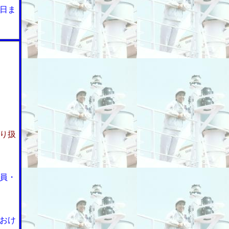
日ま
り扱
員・
おけ