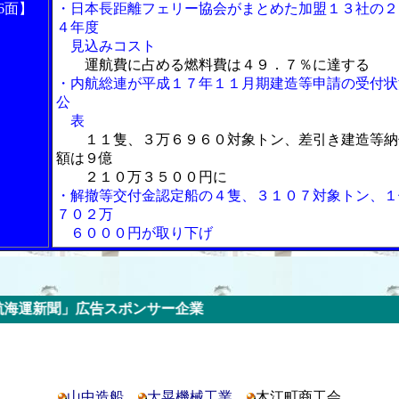
6面】
・日本長距離フェリー協会がまとめた加盟１３社の２
４年度
見込みコスト
運航費に占める燃料費は４９．７％に達する
・内航総連が平成１７年１１月期建造等申請の受付状
公
表
１１隻、３万６９６０対象トン、差引き建造等納
額は９億
２１０万３５００円に
・解撤等交付金認定船の４隻、３１０７対象トン、１
７０２万
６０００円が取り下げ
スポンサー企業
山中造船
大晃機械工業
木江町商工会