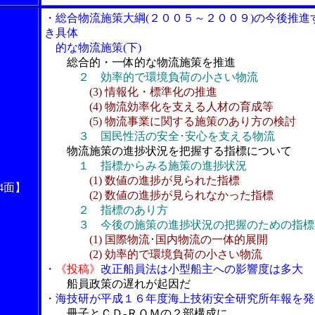
・総合物流施策大綱(２００５～２００９)の今後推進
き具体
的な物流施策(下)
総合的・一体的な物流施策を推進
２ 効率的で環境負荷の小さい物流
(3) 情報化・標準化の推進
(4) 物流効率化を支える人材の育成等
(5) 物流事業に関する施策のあり方の検討
３ 国民性活の安全･安心を支える物流
物流施策の進捗状況を把握する指標について
１ 指標からみる施策の進捗状況
(1) 数値の進捗が見られた指標
4面】
(2) 数値の進捗が見られなかった指標
２ 指標のあり方
３ 今後の施策の進捗状況の把握のための指標
(1) 国際物流･国内物流の一体的展開
(2) 効率的で環境負荷の小さい物流
・
《投稿》
改正船員法は小型船主への影響度は多大
船員政策の遅れが起因だ
・海技研が平成１６年度海上技術安全研究所年報を発
冊子とＣＤ-ＲＯＭの２部構成に