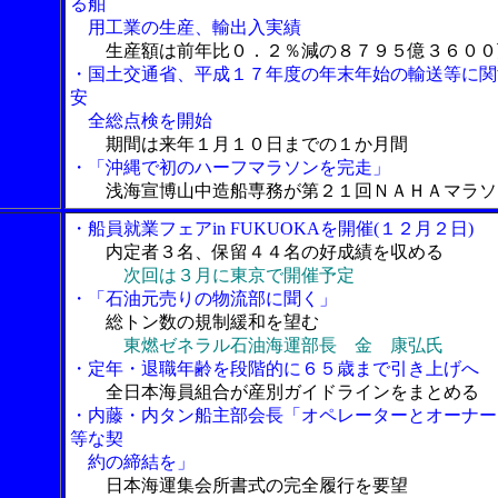
る舶
用工業の生産、輸出入実績
生産額は前年比０．２％減の８７９５億３６００
・国土交通省、平成１７年度の年末年始の輸送等に関
安
全総点検を開始
期間は来年１月１０日までの１か月間
・「沖縄で初のハーフマラソンを完走」
浅海宣博山中造船専務が第２１回ＮＡＨＡマラソ
・船員就業フェアin FUKUOKAを開催(１２月２日)
内定者３名、保留４４名の好成績を収める
次回は３月に東京で開催予定
・「石油元売りの物流部に聞く」
総トン数の規制緩和を望む
東燃ゼネラル石油海運部長 金 康弘氏
・定年・退職年齢を段階的に６５歳まで引き上げへ
全日本海員組合が産別ガイドラインをまとめる
・内藤・内タン船主部会長「オペレーターとオーナー
等な契
約の締結を」
日本海運集会所書式の完全履行を要望