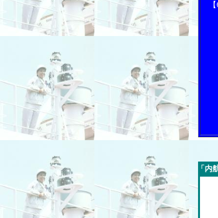
【
今週の「内航海運新聞」広告