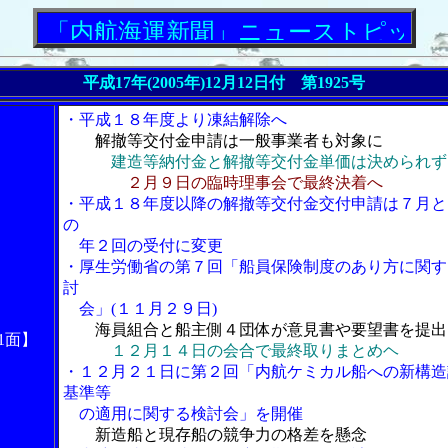
内航海運新聞」ニューストピックス
平成17年(2005年)12月12日付 第1925号
・平成１８年度より凍結解除へ
解撤等交付金申請は一般事業者も対象に
建造等納付金と解撤等交付金単価は決められず
２月９日の臨時理事会で最終決着へ
・平成１８年度以降の解撤等交付金交付申請は７月と
の
年２回の受付に変更
・厚生労働省の第７回「船員保険制度のあり方に関す
討
会」(１１月２９日)
海員組合と船主側４団体が意見書や要望書を提出
1面】
１２月１４日の会合で最終取りまとめヘ
・１２月２１日に第２回「内航ケミカル船への新構造
基準等
の適用に関する検討会」を開催
新造船と現存船の競争力の格差を懸念