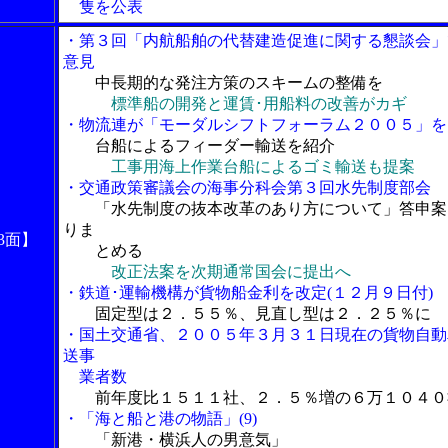
隻を公表
・第３回「内航船舶の代替建造促進に関する懇談会」
意見
中長期的な発注方策のスキームの整備を
標準船の開発と運賃･用船料の改善がカギ
・物流連が「モーダルシフトフォーラム２００５」を
台船によるフィーダー輸送を紹介
工事用海上作業台船によるゴミ輸送も提案
・交通政策審議会の海事分科会第３回水先制度部会
「水先制度の抜本改革のあり方について」答申案
りま
3面】
とめる
改正法案を次期通常国会に提出へ
・鉄道･運輸機構が貨物船金利を改定(１２月９日付)
固定型は２．５５％、見直し型は２．２５％に
・国土交通省、２００５年３月３１日現在の貨物自動
送事
業者数
前年度比１５１１社、２．５％増の６万１０４０
・「海と船と港の物語」(9)
「新港・横浜人の男意気」