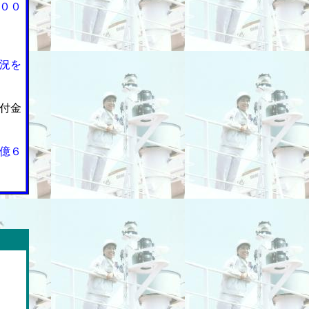
００
況を
付金
億６