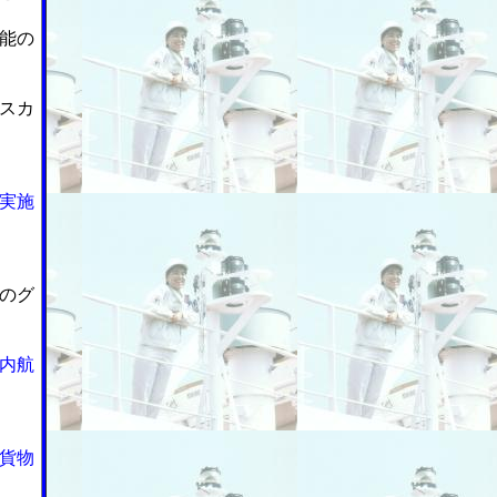
能の
スカ
実施
のグ
内航
貨物