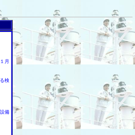
１月
る検
設備