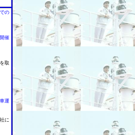
での
開催
を取
車運
社に