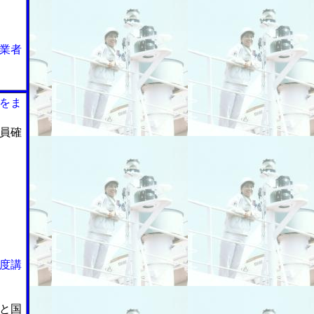
業者
をま
員確
度講
と国