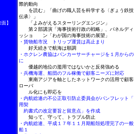
際的動向
を読む」「曲げの職人芸を科学する〈ぎょう鉄技
伝承〉」
2面】
「よみがえるスターリングエンジン」
第２部講演「海事技術行政の戦略」、パネルディ
ッショ ン「わが国の海事技術の展望」
・貨物船市況 トリップ運賃は高止まり
好天続きで航海は順調
・ホクレン農協はバンカーサーチャージを１月からの
に
優越的地位の濫用ではないかと反発強める
・兵機海運、船団のフル稼働で顧客ニーズに対応
東南アジアを軸としたネットワークの活用で顧客
ローバ
ル化にも即応を
・内航総連の不公正取引防止委員会がパンフレット「
用契
約書式の改定要旨と留意点」を作成
知って、守って、トラブル防止
・内航総連、平成１７年１１月期船殻処理完了の一般
船１