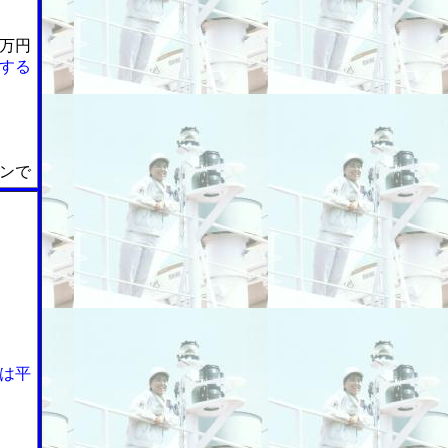
万円
する
ンで
は平