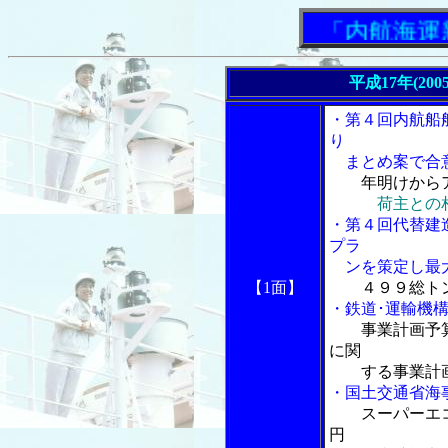
「内航海運新聞
平成17年(200
・第４回内航船
り
まとめ案で合意
年明けから
荷主との
・第４回代替建
プラ
ンを策定し最大
【1面】
４９９総ト
・鉄道･運輸機
事業計画予
に関
する事業計画
・国土交通省海
スーパーエ
円