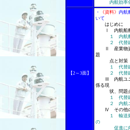
内航効率
・
《資料》
内航
いて
はじめに
Ⅰ 内航船舶
１ 内航
２ 代替建造
Ⅱ 産業物
題
点と対策
１ 代替
【2～3面】
２ 代替建造
Ⅲ 内航ユ
係る現
状、問題点
１ 代替
２ 内航
Ⅳ その他
１ 輸送
の
促進に向け