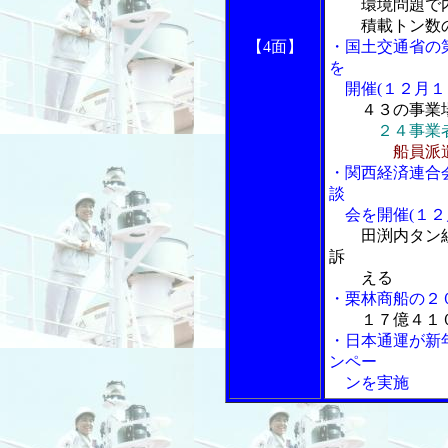
環境問題で内
積載トン数の
【4面】
・国土交通省の
を
開催(１２月１
４３の事業
２４事業
船員派
・関西経済連合
談
会を開催(１２
田渕内タン
訴
える
・栗林商船の２
１７億４１
・日本通運が新
ンペー
ンを実施