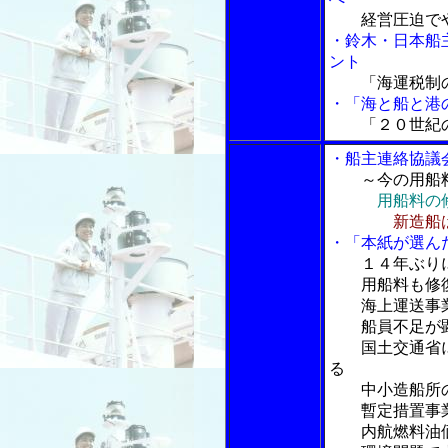
経営圧迫で
・鈴木・日本船
ント
「海運税制
・「海と船と港の
「２０世紀
・船主連絡協議
～今の用船
用船料の
新造船
・「本紙が選ん
１４年ぶり
用船料も修復
海上運送事業
船員不足が
国土交通省に
る
中小造船所の
暫定措置事業
内航燃料油価