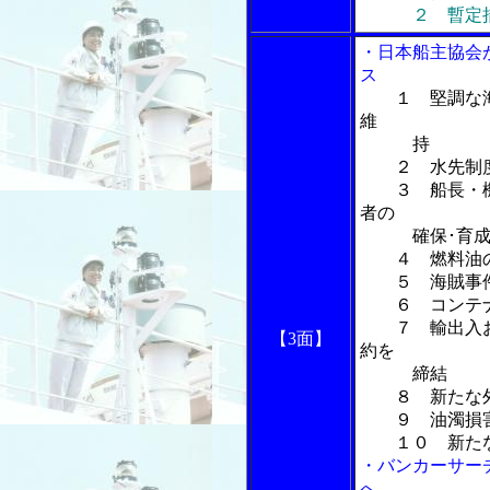
２ 暫定措置
・日本船主協会
ス
１ 堅調な
維
持
２ 水先制度
３ 船長・機
者の
確保･育成に
４ 燃料油の
５ 海賊事件
６ コンテナ
７ 輸出入お
【3面】
約を
締結
８ 新たな外
９ 油濁損害
１０ 新たな
・バンカーサー
へ