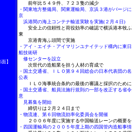
前年比５４９件、７２３隻の減少
・関東地方整備局、関東運輸局、京浜３港がバージに
京
浜港間の海上コンテナ輸送実験を実施(２月４日)
安全上の信頼性と荷役効率の確認で横浜港本牧ふ
東
京港青海ふ頭間で実施
・アイ・エイチ・アイマリンユナイテッド構内に東日
船技術研
修センターを設立
5面】
次世代の造船業を担う人材の育成で
・国土交通省、ＩＬＯ第９４回総会の日本代表団の名
公表
ＩＬＯ海事統合条約の最後の審議と採択のために
・国土交通省、船員法施行規則の一部を改正する省令
意
見募集を開始
締切りは２月２４日まで
・物流連、第６回物流効率化委員会を開催
２００６年度に実施する中国輸送レーンの概要を
・四国運輸局の２００５年度上期の四国管内造船事情