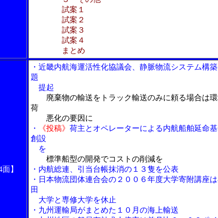
試案１
試案２
試案３
試案４
まとめ
・近畿内航海運活性化協議会、静脈物流システム構築
題
提起
廃棄物の輸送をトラック輸送のみに頼る場合は環
荷
悪化の要因に
・
《投稿》
荷主とオペレーターによる内航船舶延命基
創設
を
標準船型の開発でコストの削減を
4面】
・内航総連、引当台帳抹消の１３隻を公表
・日本物流団体連合会の２００６年度大学寄附講座は
田
大学と専修大学を休止
・九州運輸局がまとめた１０月の海上輸送