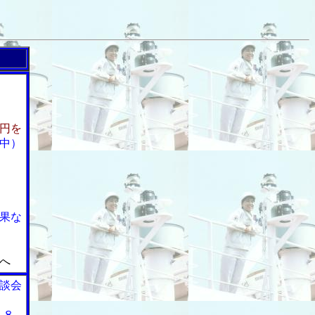
円を
中）
果な
へ
談会
２８