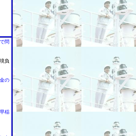
で問
境負
金の
早稲