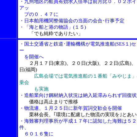
・九州地区の船員有効求人倍率は前月比０．０２ポイ
アッ
プの０．４７に
・日本舶用機関整備協会の当面の会合･行事予定
・「海と船と港の物語」(１５)
「でも純粋でありたい」
・国土交通省と鉄道･運輸機構が電気推進船(SES１)セ
ー
を開催へ
２月１７日(東京)、２０日(大阪)、２２日(広島)、
日(福岡)
広島会場では電気推進船の１番船「みやじま」
乗会
も実施
・造船業向け鋼材納入状況は納入延滞みられず回復状
価格は高止まりで推移
・物流連、１月２５日に新年賀詞交歓会を開催
栗林会長、｢環境に配慮した物流の実現を｣とあい
・海難審判理事所が平成１７年に認知した海難は５２
件、
６０１６隻に