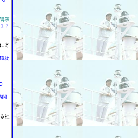
講演
１７
に寄
鐵物
Ｏ
港間
る社