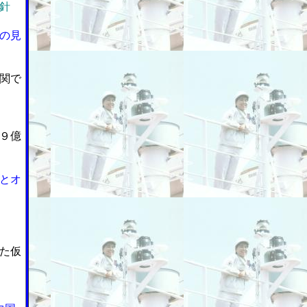
針
の見
関で
９億
とオ
た仮