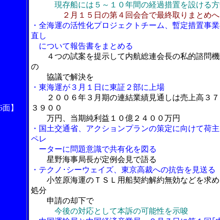
現存船には５～１０年間の経過措置を設ける方
２月１５日の第４回会合で最終取りまとめへ
・全海運の活性化プロジェクトチーム、暫定措置事業
直し
について報告書をまとめる
４つの試案を提示して内航総連会長の私的諮問機
の
協議で解決を
・東海運が３月１日に東証２部に上場
２００６年３月期の連結業績見通しは売上高３７
6面】
３９００
万円、当期純利益１０億２４００万円
・国土交通省、アクションプランの策定に向けて荷主
ペレ
ーターに問題意識で共有化を図る
星野海事局長が定例会見で語る
・テクノ･シーウェイズ、東京高裁への抗告を見送る
小笠原海運のＴＳＬ用船契約解約無効などを求め
処分
申請の却下で
今後の対応として本訴の可能性を示唆