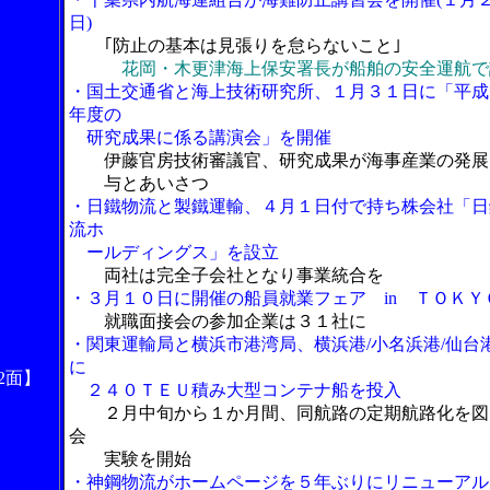
日)
｢防止の基本は見張りを怠らないこと｣
花岡・木更津海上保安署長が船舶の安全運航で
・国土交通省と海上技術研究所、１月３１日に「平成
年度の
研究成果に係る講演会」を開催
伊藤官房技術審議官、研究成果が海事産業の発展
与とあいさつ
・日鐵物流と製鐵運輸、４月１日付で持ち株会社「日
流ホ
ールディングス」を設立
両社は完全子会社となり事業統合を
・３月１０日に開催の船員就業フェア in ＴＯＫＹ
就職面接会の参加企業は３１社に
・関東運輸局と横浜市港湾局、横浜港/小名浜港/仙台
に
2面】
２４０ＴＥＵ積み大型コンテナ船を投入
２月中旬から１か月間、同航路の定期航路化を図
会
実験を開始
・神鋼物流がホームページを５年ぶりにリニューアル