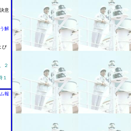
決意
う解
よび
)、２
時１
ム報