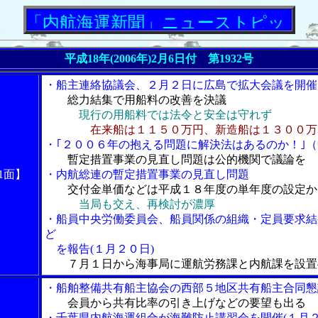
航海運新聞」ニューストピックス
平成18年(2006年)2月6日付 第1932号
・船主連絡協議会、２月２日に広島で拡大会議を開催
総力結集で用船料の改善を決議
現行の用船料では法令と安全は守れず
在来船は１１５０万円、新造船は１３００万
・｢２００６年の抱える問題に解決法はあるのか！｣（
暫定措置事業の見直し問題は公的機関で議論を
1面】
・内航総連の暫定措置事業の見直し問題
交付金単価などは平成１８年度の単年度の設定か
当局も交え、再検討が濃厚
・船員中央労働委員会、船員関係の組織・定員要求結
ど
を報告(１月２０日)
７月１日から海事局に運航労務課と内航課を設置
・船舶整備共有船主協会の西部５地区共有船主合同懇
会員から共有比率の引き上げなどの要望も出る
・千葉県内航海運組合が海難防止講習会を開催(１月