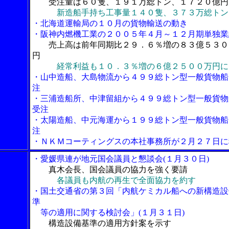
受注量は６０隻、１９１万総トン、１７２０億円
新造船手持ち工事量１４０隻、３７３万総トン
・北海道運輸局の１０月の貨物輸送の動き
・阪神内燃機工業の２００５年４月～１２月期単独業
売上高は前年同期比２９．６％増の８３億５３０
円
経常利益も１０．３％増の６億２５００万円に
・山中造船、大島物流から４９９総トン型一般貨物船
注
・三浦造船所、中津留組から４９９総トン型一般貨物
受注
・太陽造船、中元海運から１９９総トン型一般貨物船
注
・ＮＫＭコーティングスの本社事務所が２月２７日に
・愛媛県連が地元国会議員と懇談会(１月３０日)
真木会長、国会議員の協力を強く要請
各議員も内航の再生で全面協力を約す
・国土交通省の第３回「内航ケミカル船への新構造設
準
等の適用に関する検討会」(１月３１日)
構造設備基準の適用方針案を示す