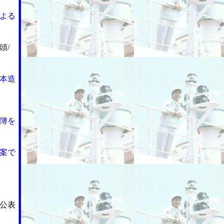
よる
頭/
本造
簿を
案で
公表