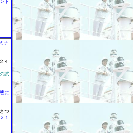
ント
ミナ
２４
の試
態に
さつ
２１