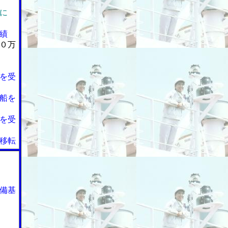
に
績
０万
を受
船を
を受
移転
備基