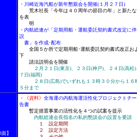
・川崎近海汽船が新年懇親会を開催(１月２７日)
荒木社長「今年は４０周年の節目の年」と新たな
を表
明
・内航総連が「定期用船・運航委託契約書式改定に伴
説
書」を作成･配布
全国５か所で定期用船･運航委託契約書式改正お
下
請法説明会を開催
２月２１日(東京)、２３日(神戸)、２４日(高松
７日(福岡)
２８日(広島)でいずれも１３時３０分から１６
５分まで
・
《資料》
全海運の内航海運活性化プロジェクトチー
告書
暫定措置事業の活性化を４つの試案を提示
内航総連会長指名の私的懇談会の設置を要請
１ 設定期間
２ 設定方法
3面】
３ その他