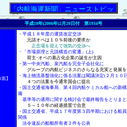
航海運新聞」ニューストピックス
平成18年(2006年)2月20日付 第1934号
・平成１８年度の運賃改定交渉
元請オペは１０％前後の要求か
正念場を迎えて強気の交渉へ
・「市場原理と元請構造の変遷」(上)
荷主･オペの寡占化企業の誕生が主因
・第一中央汽船、泉汽船を完全子会社化に
グループの内航ビジネスのさらなる充実と発展を
・海上物流基盤強化に係る法案は閣議決定(２月１０日
1面】
４つの法案を今通常国会に提出
・国土交通省海事局、第４回内航ケミカル船への新構
備
基準等の適用に関する検討会で最終報告をとりまと
５～１０年の経過措置で合意
・国土交通省、平成１７年度第３四半期における船員
関係
法令違反の船舶所有者２件を公表