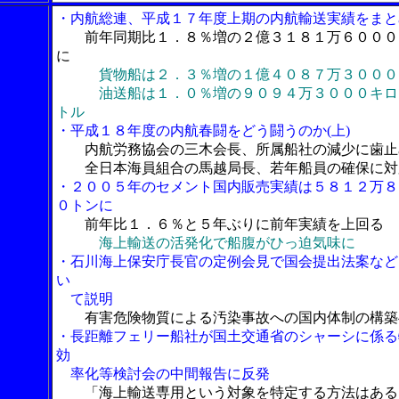
・内航総連、平成１７年度上期の内航輸送実績をまと
前年同期比１．８％増の２億３１８１万６０００
に
貨物船は２．３％増の１億４０８７万３０００
油送船は１．０％増の９０９４万３０００キロ
トル
・平成１８年度の内航春闘をどう闘うのか(上)
内航労務協会の三木会長、所属船社の減少に歯止
全日本海員組合の馬越局長、若年船員の確保に対
・２００５年のセメント国内販売実績は５８１２万８
０トンに
前年比１．６％と５年ぶりに前年実績を上回る
海上輸送の活発化で船腹がひっ迫気味に
・石川海上保安庁長官の定例会見で国会提出法案など
い
て説明
有害危険物質による汚染事故への国内体制の構築
・長距離フェリー船社が国土交通省のシャーシに係る
効
率化等検討会の中間報告に反発
「海上輸送専用という対象を特定する方法はある