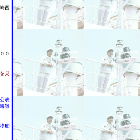
崎西
００
を見
公表
海難
物船