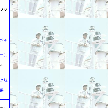
００
公示
ーに
ル
ク航
果