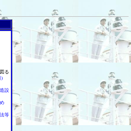
図る
)
造設
め
法等