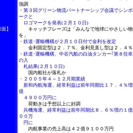
強調
・第３回グリーン物流パートナーシップ会議でシンボ
ークと
ロゴマークを発表(２月１０日)
2面】
キャッチフレーズは「みんなで地球にやさしい物
を」
・鉄道･運輸機構が２月１０日付で金利を改定
金利固定型は２．７％、金利見直し型は２．４％
・鉄道･運輸機構、中谷汽船の白油タンカー｢第８住幸
の入
札結果(２月１０日)
国内船社が落札か
・２００５年４～１２月期業績
新和内航海運、経常利益は前年同期比１７．４％増
億
４９００万円に
荷動きは予想以上に好調
兵機海運、経常利益は前年同期比８．６％増の１億
００万
円に
内航事業の売上高は４２億９１００万円