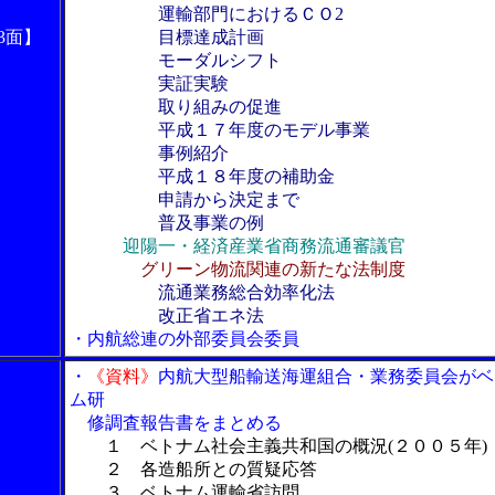
運輸部門におけるＣＯ2
3面】
目標達成計画
モーダルシフト
実証実験
取り組みの促進
平成１７年度のモデル事業
事例紹介
平成１８年度の補助金
申請から決定まで
普及事業の例
迎陽一・経済産業省商務流通審議官
グリーン物流関連の新たな法制度
流通業務総合効率化法
改正省エネ法
・内航総連の外部委員会委員
・
《資料》
内航大型船輸送海運組合・業務委員会がベ
ム研
修調査報告書をまとめる
１ ベトナム社会主義共和国の概況(２００５年)
２ 各造船所との質疑応答
３ ベトナム運輸省訪問