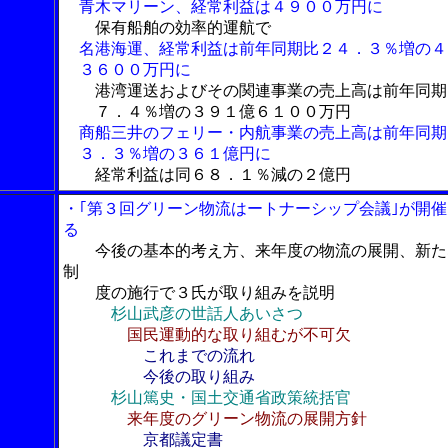
青木マリーン、経常利益は４９００万円に
保有船舶の効率的運航で
名港海運、経常利益は前年同期比２４．３％増の４
３６００万円に
港湾運送およびその関連事業の売上高は前年同期
７．４％増の３９１億６１００万円
商船三井のフェリー・内航事業の売上高は前年同期
３．３％増の３６１億円に
経常利益は同６８．１％減の２億円
・｢第３回グリーン物流はートナーシップ会議｣が開催
る
今後の基本的考え方、来年度の物流の展開、新た
制
度の施行で３氏が取り組みを説明
杉山武彦の世話人あいさつ
国民運動的な取り組むが不可欠
これまでの流れ
今後の取り組み
杉山篤史・国土交通省政策統括官
来年度のグリーン物流の展開方針
京都議定書