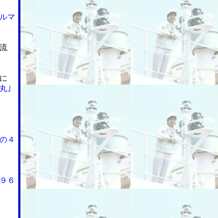
ルマ
流
に
丸｣
の４
９６