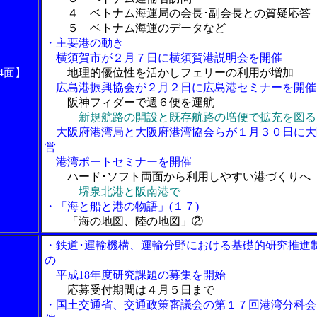
４ ベトナム海運局の会長･副会長との質疑応答
５ ベトナム海運のデータなど
・主要港の動き
横須賀市が２月７日に横須賀港説明会を開催
4面】
地理的優位性を活かしフェリーの利用が増加
広島港振興協会が２月２日に広島港セミナーを開催
阪神フィダーで週６便を運航
新規航路の開設と既存航路の増便で拡充を図る
大阪府港湾局と大阪府港湾協会らが１月３０日に大
営
港湾ポートセミナーを開催
ハード･ソフト両面から利用しやすい港づくりへ
堺泉北港と阪南港で
・「海と船と港の物語」(１７)
「海の地図、陸の地図」②
・鉄道･運輸機構、運輸分野における基礎的研究推進
の
平成18年度研究課題の募集を開始
応募受付期間は４月５日まで
・国土交通省、交通政策審議会の第１７回港湾分科会