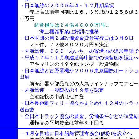
・日本無線の２００５年４～１２月期業績
売上高は前年同期比１６．３％減の１２５８億３
０万円
経常損失は２４億４６００万円に
海上機器事業は好調に推移
・日本財団の第２回設備資金貸付実行日は３月８日
２６件、７２億３０２０万円を決定
・内航総連、ＣＧＣ「あいち」の寄港地の追加申請で
・平成１７年１１月期建造等申請での保留船を認定へ
アキマリンの４９９総トン型一般貨物船
・日本無線と古野電機が２００６東京国際ボートショ
出展
航海計器や部品などの人気ラインナップでアピー
・内航総連、一般臨投の１９隻を認定
空港臨投の申請はゼロ隻
・日本長距離フェリー協会がまとめた１２月のトラッ
送台数
・全日本トラック協会の賃金、労働条件などの調査結
運転者の平均賃金は前年を下回る
・４月を目途に日本船舶管理者協会(仮称)を設立へ