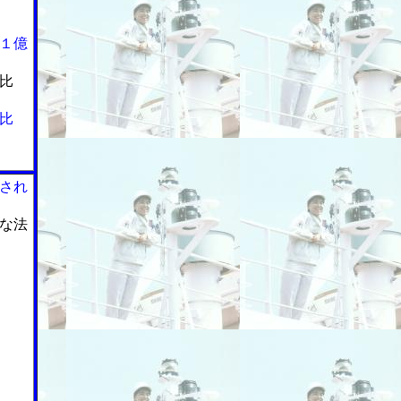
１億
比
比
され
な法