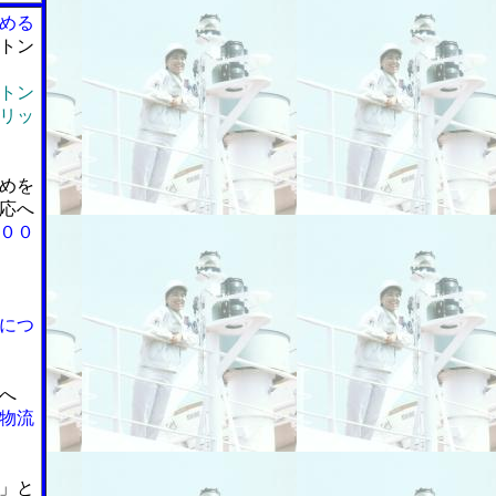
める
トン
トン
リッ
めを
応へ
００
につ
へ
物流
」と