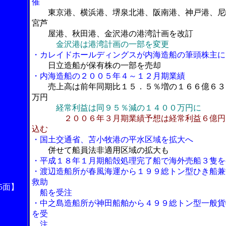
催
東京港、横浜港、堺泉北港、阪南港、神戸港、尼
宮芦
屋港、秋田港、金沢港の港湾計画を改訂
金沢港は港湾計画の一部を変更
・カレイドホールディングスが内海造船の筆頭株主に
日立造船が保有株の一部を売却
・内海造船の２００５年４～１２月期業績
売上高は前年同期比１５．５％増の１６６億６３
万円
経常利益は同９５％減の１４００万円に
２００６年３月期業績予想は経常利益６億円
込む
・国土交通省、苫小牧港の平水区域を拡大へ
併せて船員法非適用区域の拡大も
・平成１８年１月期船殻処理完了船で海外売船３隻を
・渡辺造船所が春風海運から１９９総トン型ひき船兼
救助
5面】
船を受注
・中之島造船所が神田船舶から４９９総トン型一般貨
を受
注