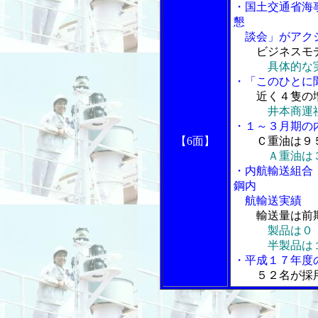
・国土交通省海
懇
談会」がアクシ
ビジネスモ
具体的な
・「このひとに
近く４隻の
井本商運
・１～３月期の
【6面】
Ｃ重油は９
Ａ重油は
・内航輸送組合
鋼内
航輸送実績
輸送量は前
製品は０．
半製品は１３
・平成１７年度
５２名が採