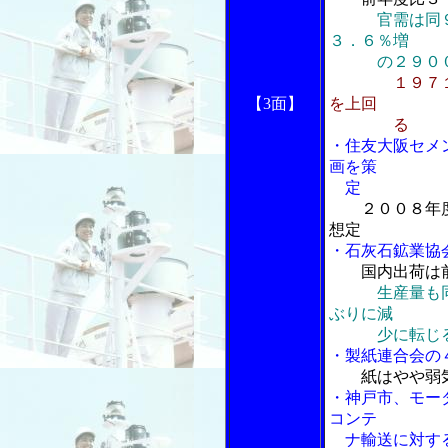
官需は同
３．６％増
の２９００
１９７
【3面】
を上回
る
・住友大阪セメ
画を策
定
２００８年
想定
・石灰石鉱業協
国内出荷は
生産量も
ぶりに減
少に転じ
・製紙連合会の
紙はやや弱
・神戸市、モー
コンテ
ナ輸送に対する