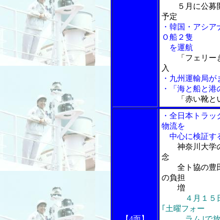
５月に公募
予定
・韓国・アシア
Ｏ船２隻
を運航
「フェリー
入
・九州運輸局が
・「海と船と港の
「赤い靴と
・全日本トラッ
物流を
中心に検証する
神奈川大学
念
全ト協の豊田
の負担
増
４月１５
｢土曜フォー
【4面】
ラム｣で放