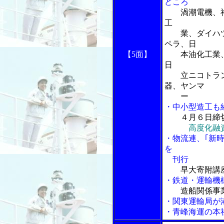
どころ
渦潮電機、
工
業、ダイハツ
ペラ、日
【5面】
本油化工業、
日
立ニコトラン
器、ヤンマ
ー
・中小型造工も
４月６日締
高度化融
・物流連、｢新
を
刊行
早大寄附講
・鉄道・運輸機
造船関係事
・関東運輸局が
・青峰海運の本