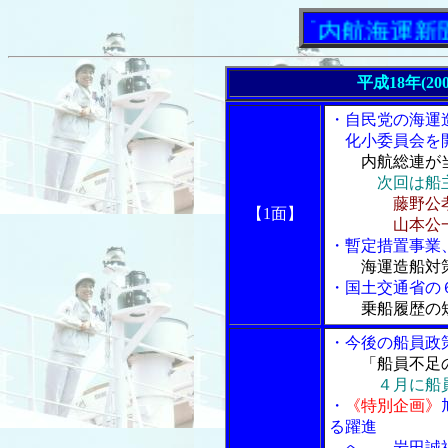
「内航海運新聞」ニ
平成18年(20
・自民党の海運
化小委員会を開
内航総連が
次回は船
藤野公
【1面】
山本公一議員
・暫定措置事業
海運造船対
・国土交通省の
乗船履歴の
・今後の船員政
「船員不足
４月に船
・
《特別企画》
る躍進
へ 岩田誠社