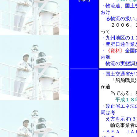
・物流連、国土
おけ
る物流の扱い」
２００６、
って
・九州地区の１
・豊肥日通作業
・
《資料》
全国
内航
物流の実態調査
・国土交通省が
「船舶職員
が適
当である」と
平成１８
・改正省エネ法
局は考
え方を示す(３
輸送事業者
・ＳＥＡ ＪＡ