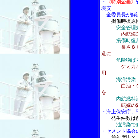
・
《特別企画》
境安
全委員長が解
損傷時復原
安全管理
内航海
損傷時復
長さ８
造に
危険物ば
ケミカ
用
海洋汚染
白油・
を
内航燃料
転嫁の
・海上保安庁、
発生件数は
油汚染で
・セメント協会
前年度比３