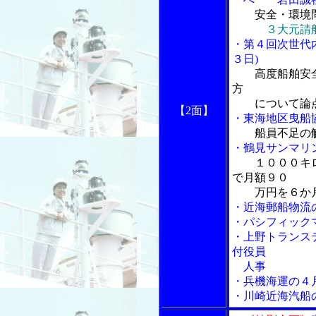
安全・環境
３大元請
・第４回次世代
３日)
高度船舶安
方
について論点
【2面】
・東海地区曳船
船員不足の
・鶴見サンマリ
１０００キ
で月額９０
万円を６か
・近海郵船物流
・パシフィック
・上野トランス
付役員
人事
・兵機海運の４
・川崎近海汽船