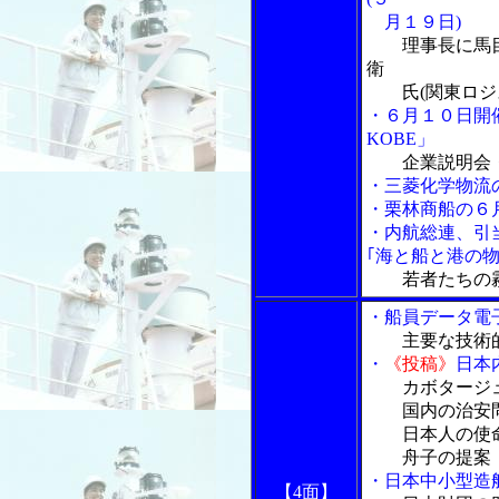
月１９日)
理事長に馬
衛
氏(関東ロジス
・６月１０日開
KOBE」
企業説明会
・三菱化学物流
・栗林商船の６
・内航総連、引
｢海と船と港の物
若者たちの
・船員データ電
主要な技術
・
《投稿》
日本
カボタージ
国内の治安問
日本人の使
舟子の提案
・日本中小型造
【4面】