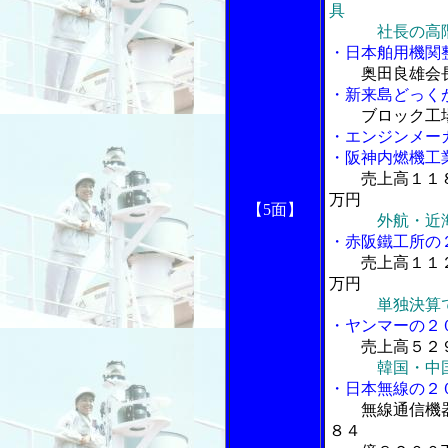
具
社長の高階
・日本舶用機関
奥田良雄会
・新来島どっく
ブロック工
・エンジンメー
・阪神内燃機工
売上高１１
万円
【5面】
外航・近
・赤阪鐵工所の
売上高１１
万円
単独決算
・ヤンマーの２
売上高５２９
韓国・中
・日本無線の２
無線通信機
８４