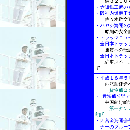
億８２００
・赤阪鐵工所の
・阪神内燃機工
佐々木敬文
・ハヤシ海運の
船舶の安全
・トラックニュ
全日本トラック
運賃への転
全日本トラック
駐車スペー
で
・平成１８年５
内航船建造
貨物船２
・｢近海船分野で
中国向け輸
第一タン
朗氏
・四宮全海運会
ナーのグルー