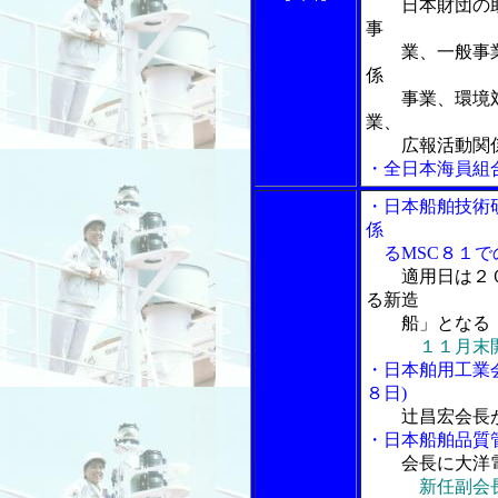
日本財団の
事
業、一般事業
係
事業、環境対
業、
広報活動関係
・全日本海員組
・日本船舶技術
係
るMSC８１で
適用日は２
る新造
船」となる
１１月末
・日本舶用工業
８日)
辻昌宏会長
・日本船舶品質
会長に大洋
新任副会