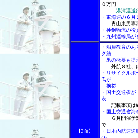
０万円
港湾運送
・東海運の６月
青山東男専
・神鋼物流の役員
・九州運輸局が
・船員教育のあ
グ結
果の概要も提
外航８社、
・リサイクルポ
氏が
挨拶
・国土交通省が
表
記載事項は
・国土交通省海
６月開催予
で
【3面】
・日本内航運送
(５