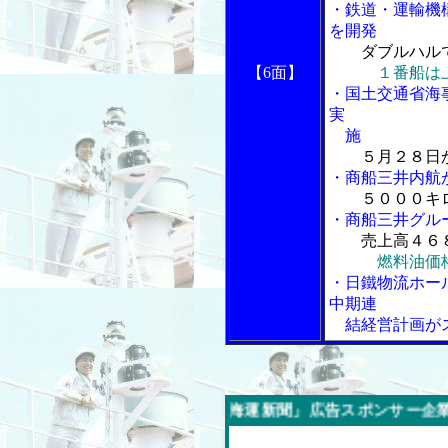
・鉄道・運輸機
を開発
ダブルハル
【6面】
１番船は
・国土交通省海
実
施
５月２８日
・商船三井内航
５０００キ
・商船三井グル
売上高４６
燃料油価
・日鐵物流ホー
中期連
結経営計画が
今週の「内航海運新聞」広告スポンサー企業