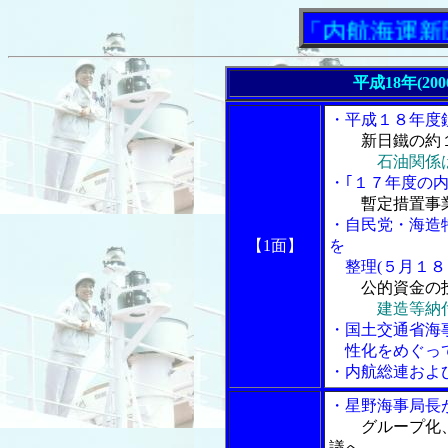
「内航海運新聞」ニ
平成18年(20
・平成１８年度
新日鐵の約
石油関係
・｢１７年度の内
暫定措置事
・自民党・海造
【1面】
を
整理(５月１８
公的資金の
建造等納
・国土交通省海
性化をめぐっ
・内航総連およ
・星野海事局長
グループ化
議へ