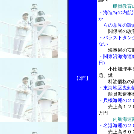
船員教育
・海造特の内航
か
らの意見の論
関係者の改
・バラストタン
ない
海事局の安
・関東沿海海運
日)
小比加理事
題、燃
【2面】
料油価格の高
・東海地区曳船
船員派遣事
・兵機海運の２
売上高１２
万円
内航海運部
・名港海運の２
売上高６０