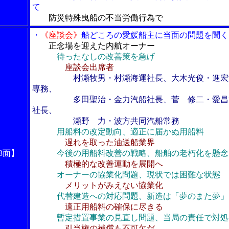
て
防災特殊曳船の不当労働行為で
・
《座談会》
船どころの愛媛船主に当面の問題を聞く
正念場を迎えた内航オーナー
待ったなしの改善策を急げ
座談会出席者
村瀬牧男・村瀬海運社長、大木光俊・進宏
専務、
多田聖治・金力汽船社長、菅 修二・愛昌
社長、
瀬野 力・波方共同汽船常務
用船料の改定動向、適正に届かぬ用船料
遅れを取った油送船業界
3面】
今後の用船料改善の戦略、船舶の老朽化を懸念
積極的な改善運動を展開へ
オーナーの協業化問題、現状では困難な状態
メリットがみえない協業化
代替建造への対応問題、新造は「夢のまた夢」
適正用船料の確保に尽きる
暫定措置事業の見直し問題、当局の責任で対処
引当権の補償も不可欠だ