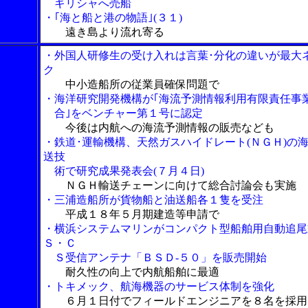
ギリシャへ売船
・｢海と船と港の物語｣(３１)
遠き島より流れ寄る
・外国人研修生の受け入れは言葉･分化の違いが最大
ク
中小造船所の従業員確保問題で
・海洋研究開発機構が｢海流予測情報利用有限責任事
合｣をベンチャー第１号に認定
今後は内航への海流予測情報の販売なども
・鉄道･運輸機構、天然ガスハイドレート(ＮＧＨ)の
送技
術で研究成果発表会(７月４日)
ＮＧＨ輸送チェーンに向けて総合討論会も実施
・三浦造船所が貨物船と油送船各１隻を受注
平成１８年５月期建造等申請で
・横浜システムマリンがコンパクト型船舶用自動追尾
Ｓ・Ｃ
Ｓ受信アンテナ「ＢＳＤ-５０」を販売開始
耐久性の向上で内航船舶に最適
・トキメック、航海機器のサービス体制を強化
６月１日付でフィールドエンジニアを８名を採用