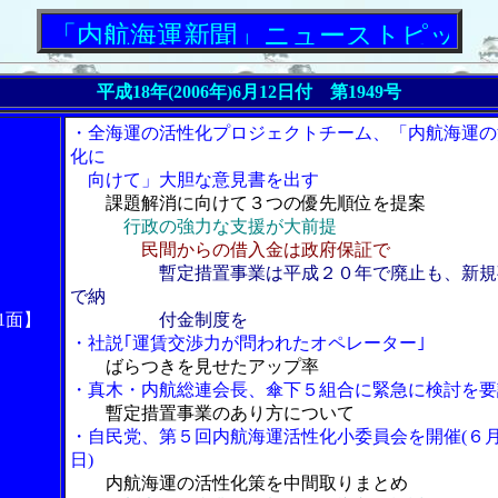
内航海運新聞」ニューストピックス
平成18年(2006年)6月12日付 第1949号
・全海運の活性化プロジェクトチーム、「内航海運の
化に
向けて」大胆な意見書を出す
課題解消に向けて３つの優先順位を提案
行政の強力な支援が大前提
民間からの借入金は政府保証で
暫定措置事業は平成２０年で廃止も、新規
で納
1面】
付金制度を
・社説｢運賃交渉力が問われたオペレーター｣
ばらつきを見せたアップ率
・真木・内航総連会長、傘下５組合に緊急に検討を要
暫定措置事業のあり方について
・自民党、第５回内航海運活性化小委員会を開催(６
日)
内航海運の活性化策を中間取りまとめ