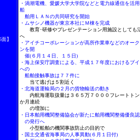
・渦潮電機、愛媛大学大学院などと電力線通信を活用
船
舶用ＬＡＮの共同研究を開始
・ムサシノ機器が東京本社にＭ棟を完成
教育･研修やプレゼンテーション用施設としても
へ
5面】
・アイチコーポレーションが高所作業車などのオーク
ンを開
催(６月１４日、１５日)
・海上保安庁調査による、平成１７年度におけるブイ
への
船舶接触事故は７７件に
当て逃げは５割近く
・北海道運輸局の２月の貨物輸送の動き
内航海運取扱量は３６５万７０００フレートトン
か月連続
の増加に
・日本舶用機関整備協会が新たに舶用機関整備優良認
の発行へ
小型船舶の機関事故防止の目的で
・国土交通省海事局の人事異動(６月１日付)