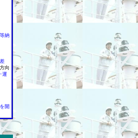
等納
差
方向
･運
を開