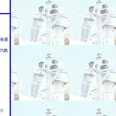
海運
汽船
を