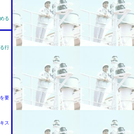
める
る行
を要
キス