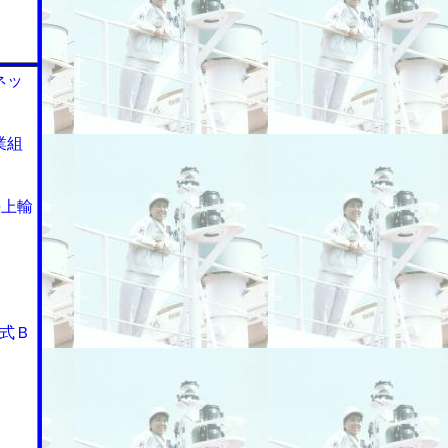
ネッ
業組
海上輸
式Ｂ