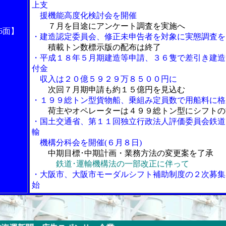
上支
援機能高度化検討会を開催
７月を目途にアンケート調査を実施へ
6面】
・建造認定委員会、修正未申告者を対象に実態調査を
積載トン数標示版の配布は終了
・平成１８年５月期建造等申請、３６隻で差引き建造
付金
収入は２０億５９２９万８５００円に
次回７月期申請も約１５億円を見込む
・１９９総トン型貨物船、乗組み定員数で用船料に格
荷主やオペレーターは４９９総トン型にシフトの
・国土交通省、第１１回独立行政法人評価委員会鉄道
輸
機構分科会を開催(６月８日)
中期目標･中期計画・業務方法の変更案を了承
鉄道･運輸機構法の一部改正に伴って
・大阪市、大阪市モーダルシフト補助制度の２次募集
始