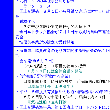
・九石マリンの本社事務所が移転
・トラックニュース
国土交通省、８月１日から悪質な違反に対する行政
を
厳格化へ
酒気帯び運転や過労運転などの防止で
全日本トラック協会が７月１日から貨物自動車運送
安全
性優良事業所の認定で受付開始
・海事局、船員教育のあり方に関する検討会の第１回
部
会を開催(６月７日)
３つの課題と１０項目の論点を提示
６月２９日には全体会議を開催
・｢近海船分野で躍動する企業｣
田渕倉庫を３月に分離･独立、近海輸送は順調に
田渕海運社長 田渕訓生氏
・平成１８年度共有貨物船の鉄道･運輸機構への申請
６月６日現在で申請中が４件、打診は約２０件
電気推進船３隻も打診
・国土交通省海事局、第１回海上ブロードバンドによ