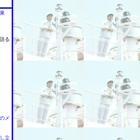
果
語る
のメ
し立