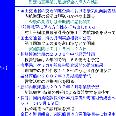
暫定措置事業に追加資金の導入を検討
・国土交通省の交通関連企業における景気動向調査結
内航海運の業況は｢悪い｣がやや上回る
今後の見通しは全般的に悪化傾向
・｢船員教育に係る方向性を打ち出したい｣
村上玉樹船員政策課長が第１回内航部会を巡って
・国土交通省、海の月間実施概要を公表
第４回海フェスタを富山港などで開催
実施期間は７月１５日～２３日
・川崎近海汽船の２００６年中期経営計画
投資総額は３年間で約１６５億円を予定
・海事局、ケミカル船集中監査週間の監査結果
2面】
期間中の参加件数１１８件のうち４件が違反に
・栗林商船の２００７年３月期業績予想
営業活動の連携強化を図る
・新和内航海運の２００７年３月期業績予想
新規顧客･航路の獲得による収益増大を目指す
・長谷川国内貨物課長の日本沿岸曳船海運組合総会へ
ッセージ(５月１９日)
代替建造への諸施策を推進
・全日本海員組合、関東船員地方労働委員会に救済申