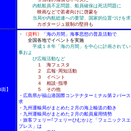
内航船員不足問題、船員確保は死活問題に
映画などで若者向けに啓蒙を
当局や内航総連への要望、国家的位置づけを求
カボタージュ規制の堅持も
・
《資料》
「海の月間」海事思想の普及活動で
全国各地でイベントを実施
平成１８年「海の月間」を中心に計画されてい
事およ
び広報活動など
１ 海フェスタ
２ 広報･周知活動
３ イベント
４ 相談･指導
4面】
５ その他
・広島県が福山港国際コンテナターミナル第２バース
求
・九州運輸局がまとめた２月の海上輸送の動き
・九州運輸局がまとめた２月の船員雇用情勢
・旅客フェリー｢フェリーひむか｣と「フェニックスエ
プレス」は