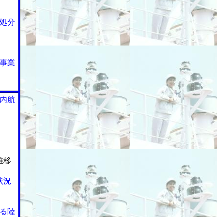
処分
事業
内航
推移
状況
る陸