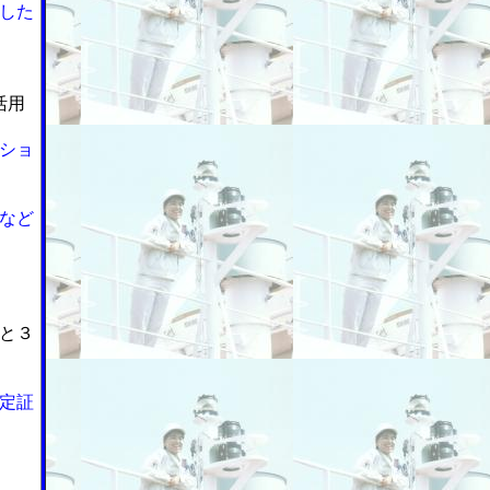
した
活用
ショ
など
と３
定証