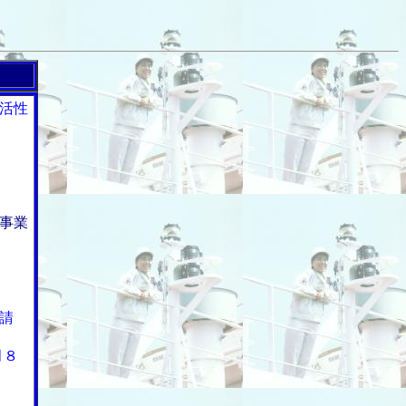
活性
事業
請
月８