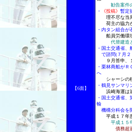
勧告案件
・
《投稿》
暫定
理不尽な当
荷主の協力が
・内タン組合が
船員労働環
代替建造
・国土交通省、
で諮問(７月２
９月答申、
・栗林商船がＲＯ
へ
シャーシの
・鶴見サンマリ
【6面】
浜崎海運は
・国土交通省、
輸
機構分科会を開
平成１７年
平成１５
債務超