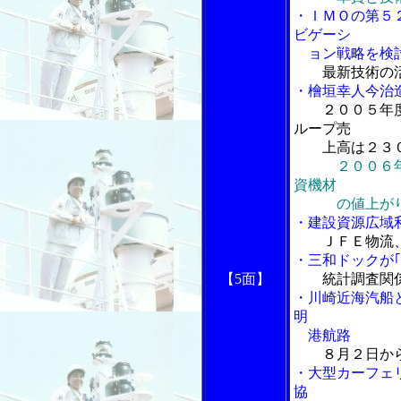
・ＩＭＯの第５２
ビゲーシ
ョン戦略を検
最新技術の
・檜垣幸人今治
２００５年
ループ売
上高は２３０
２００６
資機材
の値上がり
・建設資源広域
ＪＦＥ物流
・三和ドックが
【5面】
統計調査関
・川崎近海汽船
明
港航路
８月２日か
・大型カーフェ
協