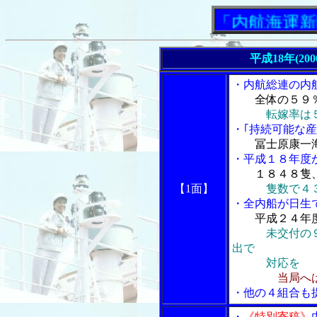
「内航海運新聞」
平成18年(20
・内航総連の内
全体の５９
転嫁率は
・｢持続可能な産
冨士原康一
・平成１８年度
１８４８隻
【1面】
隻数で４
・全内船が日生で
平成２４年
未交付の
出で
対応を
当局へ
・他の４組合も
・
《特別寄稿》