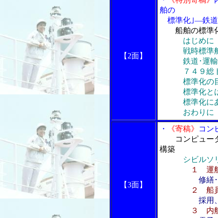
舶の
標準化｣―鉄道
船舶の標準
はじめに
戦時標準
【2面】
鉄道･運輸機
７４９総トン
標準化の目
標準化と
標準化にあ
おわりに
・
《寄稿》
コン
コンピュー
構築
シビルソ
１ 運
修繕
【3面】
２ 船
採用
３ 内