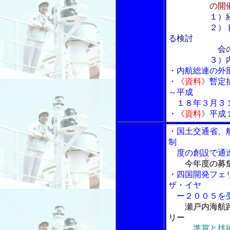
の開
１）
２）トカラ列
る検討
会の設
３）内航総
・内航総連の外
・
《資料》
暫定
～平成
１８年３月３１
・
《資料》
平成
・国土交通省、
制
度の創設で通
今年度の募
・四国開発フェ
ザ・イヤ
ー２００５を
瀬戸内海航
リー
準賞と技