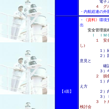
電子
４ グ
・内航総連の外
・
《資料》
環境
出
安全管理規
Ⅰ ＩＭ
１ 安
し)
１）
２）国内貨物
意見と
確認事
３）今後の
２ 損
１）
え方
【4面】
２）内航船
３）ＩＭＯ
３ ト
検討会