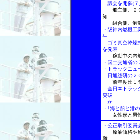
議会を開催(７
船主側、２
知
組合側、解散
・阪神内燃機工
生
ゴミ真空乾燥式
を発表
稼動中の内
・国土交通省の
・トラックニュ
日通総研の２０
前年度比１
全日本トラック
突破
か
・｢海と船と港の
女性形と男
・公正取引委員
原油価格や
難