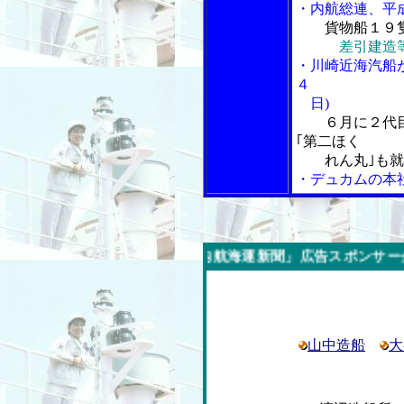
・内航総連、平
貨物船１９
差引建造
・川崎近海汽船
４
日)
６月に２代
｢第二ほく
れん丸｣も就
・デュカムの本
今週の「内航海運新聞」広告スポンサー企業
山中造船
大