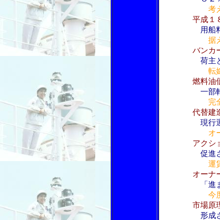
考
平成１
用船
据
バンカ
荷主
転
燃料油
一部
完
代替建
現行
オ
アクシ
促進
運
オーナ
「進
今
市場原
形成