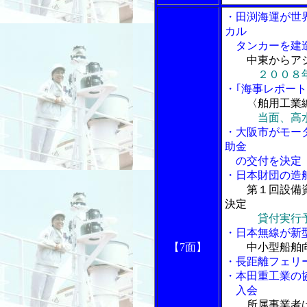
・田渕海運が世
カル
タンカーを建
中東からア
２００８
・｢海事レポート
〈舶用工業
当面、高
・大阪市がモー
助金
の交付を決定
・日本財団の造
第１回設備
決定
貸付実行
・日本無線が新
【7面】
中小型船舶
・長距離フェリ
・本田重工業の
入会
所属事業者