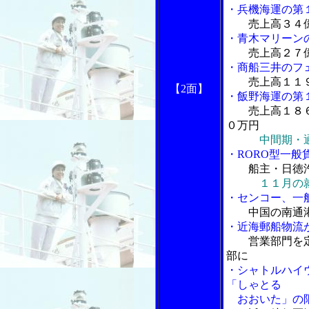
・兵機海運の第
売上高３４
・青木マリーン
売上高２７億
・商船三井のフ
売上高１１
【2面】
・飯野海運の第
売上高１８
０万円
中間期・
・RORO型一般
船主・日徳
１１月の
・センコー、一
中国の南通
・近海郵船物流
営業部門を
部に
・シャトルハイ
「しゃとる
おおいた」の限