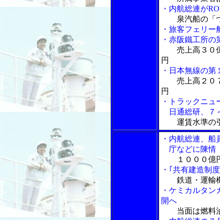
・内航総連がR
泉汽船の「
・旅客フェリー
・赤阪鐵工所の
売上高３０
円
・日本無線の第
売上高２０
円
・トラックニュ
日通総研、７～
運賃水準の
・内航総連、船
庁などに陳情
１０００億
・｢共有建造制
鉄道・運輸
・ケミカルタン
開へ
当面は燃料