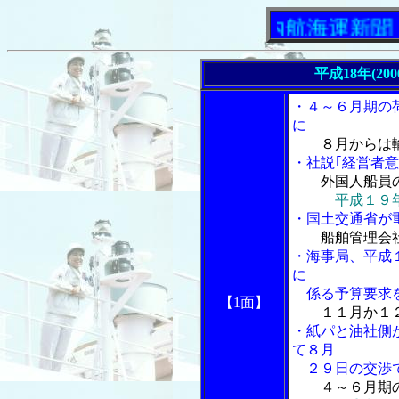
「内航海運新聞」ニュー
平成18年(20
・４～６月期の
に
８月からは
・社説｢経営者意
外国人船員
平成１９
・国土交通省が
船舶管理会
・海事局、平成
に
係る予算要求
【1面】
１１月か１
・紙パと油社側
て８月
２９日の交渉
４～６月期の