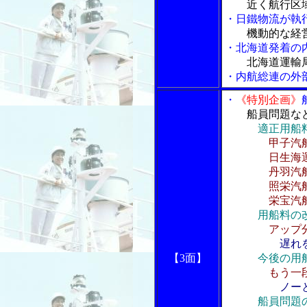
近く航行区
・日鐵物流が執
機動的な経
・北海道発着の
北海道運輸
・内航総連の外
・
《特別企画》
船員問題な
適正用船
甲子汽
日生海運社
丹羽汽船社
照栄汽船社
栄宝汽船社
用船料の
アップ
遅れ
【3面】
今後の用
もう一
ノー
船員問題