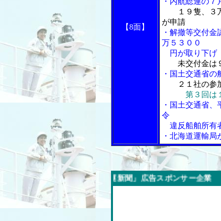
・内航総連の７
１９隻、３万
が申請
【8面】
・解撤等交付金
万５３００
円が取り下げ
未交付金は
・国土交通省の船員
２１社の参
第３回は
・国土交通省、
令
違反船舶所有
・北海道運輸局
航海運新聞」広告スポンサー企業