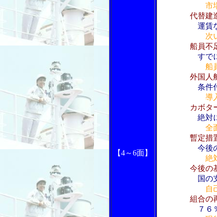
市
代替建
運賃
次
船員不
すで
船
外国人
条件
導
カボタ
絶対
全
暫定措
今後
【4～6面】
絶
今後の
国の
自
組合の
７６