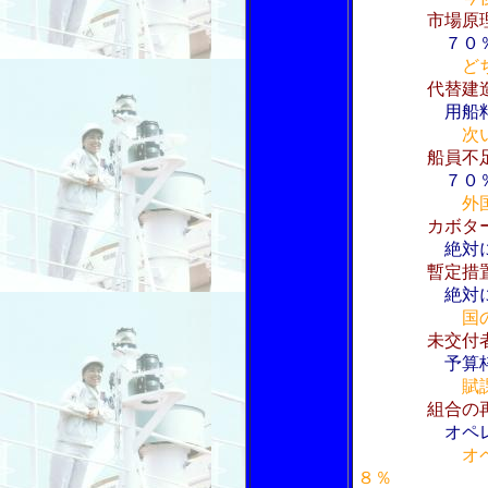
市場原
７０
ど
代替建
用船
次
船員不
７０％が船
外
カボタ
絶対
暫定措
絶対
国
未交付
予算
賦
組合の
オペ
オ
８％