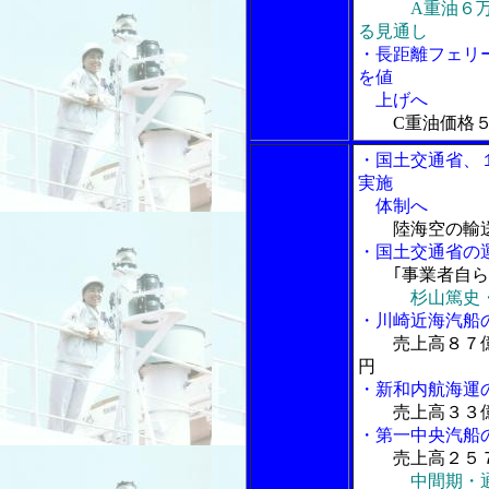
A重油６
る見通し
・長距離フェリ
を値
上げへ
C重油価格
・国土交通省、
実施
体制へ
陸海空の輸
・国土交通省の
｢事業者自ら
杉山篤史
・川崎近海汽船
売上高８７
円
・新和内航海運
売上高３３
・第一中央汽船
売上高２５
中間期・