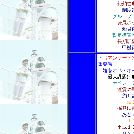
船舶管
制度
グループ
発展さ
船員
暫定措置
長期展
甲機
・
《アンケート
重要課
題をオペ・オー
最大課題は
オペレー
運賃の
約６
油
採算に
あと
１
平成１
８２