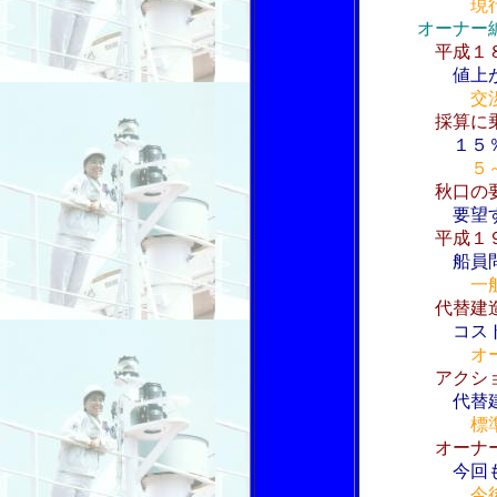
現
オーナー編
平成１
値上
交
採算に
１５
５
秋口の
要望す
平成１
船員
一
代替建
コス
オ
アクシ
代替
標
オーナ
今回
今