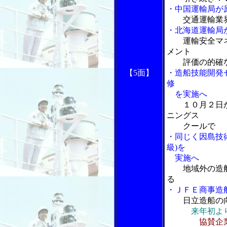
・中国運輸局が
交通運輸業
・北海道運輸局
運輸安全マ
メント
評価の的確な
【5面】
・造船技能開発
修
を実施へ
１０月２日
ニングス
クールで
・同じく因島技
級)を
実施へ
地域外の造
る
・ＪＦＥ商事造
日立造船の
来年初よ
協賛企