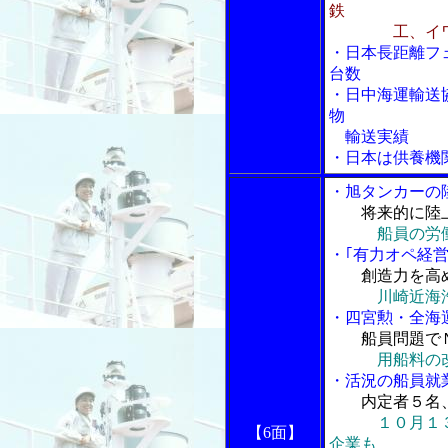
鉄
工、イワキ
・日本長距離フ
台数
・日中海運輸送
物
輸送実績
・日本は供養機
・旭タンカーの
将来的に陸
船員の労
・｢有力オペ経
創造力を高
川崎近海
・四宮勲・全海
船員問題で
用船料の
・活況の船員就
内定者５名
１０月１
【6面】
企業も