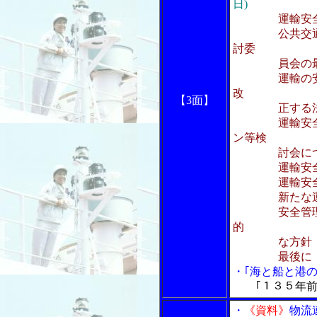
日)
運輸安
公共交通に係
討委
員会の最終
運輸の安全性
改
【3面】
正する法
運輸安全マネ
ン等検
討会につ
運輸安全マネ
運輸安全マネ
新たな運輸安
安全管理規程
的
な方針
最後
・｢海と船と港の
｢１３５年前
・
《資料》
物流