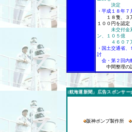
決定
・平成１８年７
１８隻、３
１００円を認定
未交付金
ン、１０５億
４６０７万
・国土交通省、
討
会・第２回内
中間整理の
今週の「内航海運新聞」広告スポンサー企業
阪神ポンプ製作所