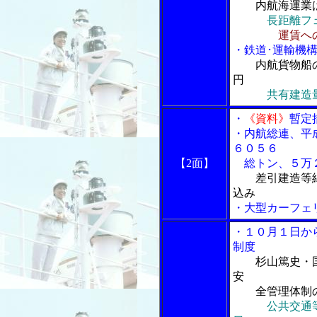
内航海運業
長距離フ
運賃へ
・鉄道･運輸機
内航貨物船
円
共有建造
・
《資料》
暫定
・内航総連、平
６０５６
【2面】
総トン、５万２
差引建造等
込み
・大型カーフェ
・１０月１日か
制度
杉山篤史・
安
全管理体制の
公共交通