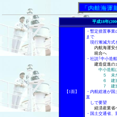
「内航海運新聞
平成18年(20
・暫定措置事業
まで
現行漸減方式
内航海運安
統合へ
・社説｢中小造船
建造促進の
中小造船
５ 未だに
６ 建造商
７ 建造促進
【1面】
・内航総連が国
直
しで要望
経済産業省
・国土交通省、