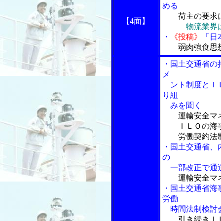
める
荷主の要求
【4面】
物流業界
・
《
投稿
》
「日
弱肉強食思
・国土交通省の
メ
ント制度とＩＬ
り組
みを聞く
運輸安全マ
ＩＬＯの海事
労働契約法制
・国土交通省、
の
一部改正で通達
運輸安全マ
・国土交通省海
労働
時間法制検討
引き続きＩ