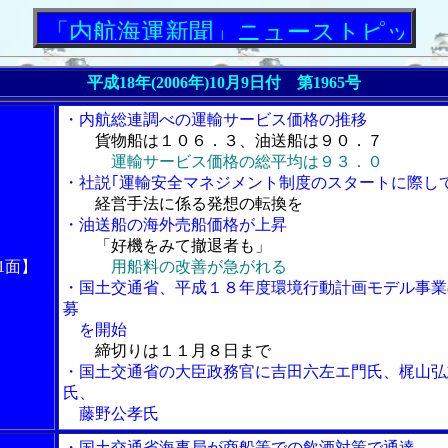
内航海運新聞」ニューストピックス
平成18年(2006年)10月9日付 第1965号
・内航総連調べの運輸サービス価格の推移
貨物船は１０６．３、油送船は９０．７
運輸サービス価格の総平均は９３．０
・社説｢運輸安全マネジメント制度のスタートに際して
経営手法に係る発想の転換を
・油送船の海外売船価格が上昇
「好機をみて撤退者も」
1面】
用船料の改善が急がれる
・国土交通省、平成１８年度環境行動計画モデル事業
募
を開始
締切りは１１月８日まで
・国土交通省の大臣政務官に吉田六左エ門氏、梶山弘
氏、
藤野公孝氏
・国土交通省海事局が商船等での飲酒対策で通達