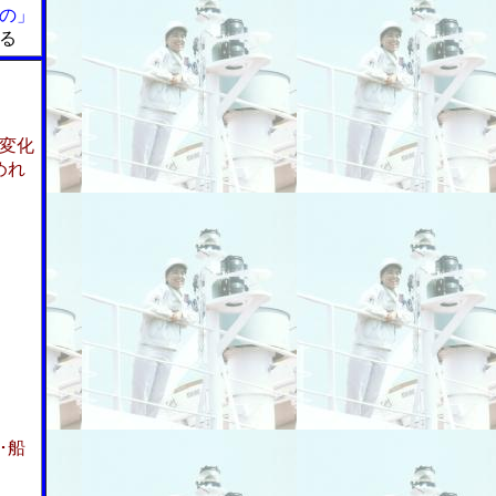
の」
る
変化
めれ
･船