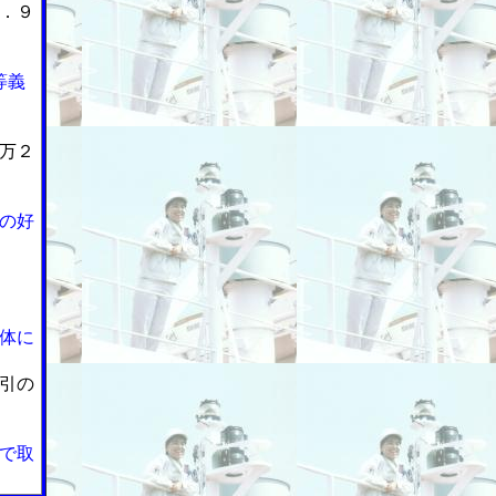
．９
等義
万２
の好
体に
引の
で取