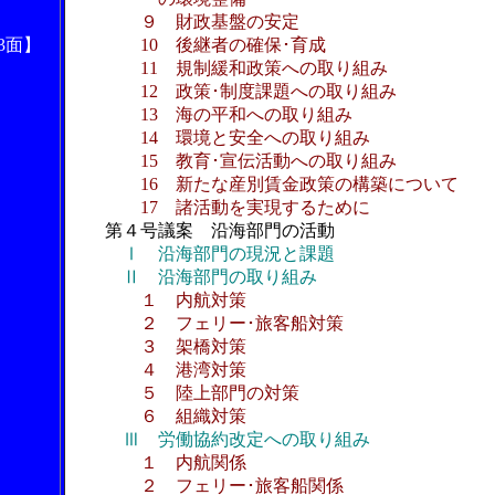
９ 財政基盤の安定
3面】
10 後継者の確保･育成
11 規制緩和政策への取り組み
12 政策･制度課題への取り組み
13 海の平和への取り組み
14 環境と安全への取り組み
15 教育･宣伝活動への取り組み
16 新たな産別賃金政策の構築について
17 諸活動を実現するために
第４号議案 沿海部門の活動
Ⅰ 沿海部門の現況と課題
Ⅱ 沿海部門の取り組み
１ 内航対策
２ フェリー･旅客船対策
３ 架橋対策
４ 港湾対策
５ 陸上部門の対策
６ 組織対策
Ⅲ 労働協約改定への取り組み
１ 内航関係
２ フェリー･旅客船関係