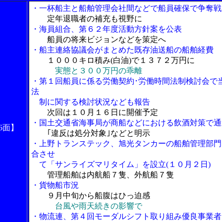
・一杯船主と船舶管理会社間などで船員確保で争奪戦
定年退職者の補充も視野に
・海員組合、第６２年度活動方針案を公表
船員の将来ビジョンなどを策定へ
・船主連絡協議会がまとめた既存油送船の船舶経費
１０００キロ積み(白油)で１３７２万円に
実態と３００万円の乖離
・第１回船員に係る労働契約･労働時間法制検討会で
法
制に関する検討状況なども報告
次回は１０月１６日に開催予定
・国土交通省海事局が商船などにおける飲酒対策で通
6面】
｢違反は処分対象｣などと明示
・上野トランステック、旭光タンカーの船舶管理部門
合させ
て「サンライズマリタイム」を設立(１０月２日)
管理船舶は内航船７隻、外航船７隻
・貨物船市況
９月中旬から船腹はひっ迫感
台風や雨天続きの影響で
・物流連、第４回モーダルシフト取り組み優良事業者