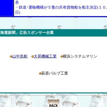
表
・鉄道･運輸機構が５隻の共有貨物船を船主決定(１０
日)
スポンサー企業
山中造船
大晃機械工業
横浜システムマリン
萩原バルブ工業