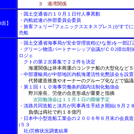
３ 港湾関係
・国土交通省の１０月１日付人事異動
・内航総連の外部委員会委員
4面】
・旅客フェリー｢フェニックスエキスプレス｣がすでに
売船
・国土交通省海事局が安全管理規程(ひな形)を一部訂
・グリーン物流パートナーシップ会議がＣＯ2排出削
ロジェ
クトの第２次募集で２２件を決定
海運関係は井本商運のコンテナ船の大型化など５
・中部運輸局が中部地区内航海運活性化懇談会を設置
代替建造推進やオーナーのグループ化などで協議
・第１回ＩＬＯ海事労働条約国内法制化勉強会
野川座長、労使の合意形成が重要と指摘
次回勉強会は１１月１日の開催予定
・淡路共同造船と淡共が民事再生手続き開始(９月２８
負債は両社で約１８億円
・日本中小型造船工業会の２００６年６月末の会員造
(５３
社)労務状況調査結果