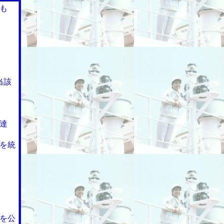
も
当該
達
を統
を公