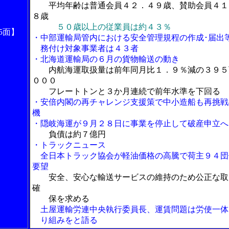
平均年齢は普通会員４２．４９歳、賛助会員４１
８歳
５０歳以上の従業員は約４３％
5面】
・中部運輸局管内における安全管理規程の作成･届出
務付け対象事業者は４３者
・北海道運輸局の６月の貨物輸送の動き
内航海運取扱量は前年同月比１．９％減の３９５
０００
フレートトンと３か月連続で前年水準を下回る
・安倍内閣の再チャレンジ支援策で中小造船も再挑戦
機
・隠岐海運が９月２８日に事業を停止して破産申立へ
負債は約７億円
・トラックニュース
全日本トラック協会が軽油価格の高騰で荷主９４団
要望
安全、安心な輸送サービスの維持のため公正な取
確
保を求める
土屋運輸労連中央執行委員長、運賃問題は労使一体
り組みをと語る