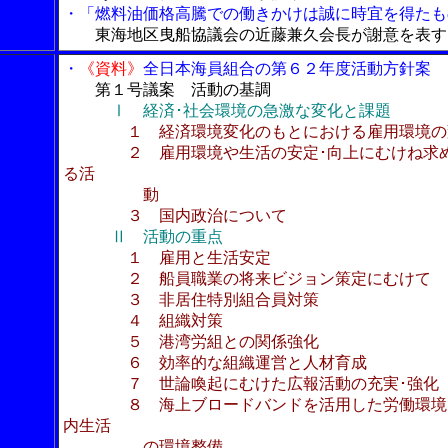
・「燃料油価格高騰での働きかけは誠に時宜を得たも
東海地区曳船協議会の近藤兼久会長が謝意を表す
・
《資料》
全日本海員組合の第６２年度活動方針案
第１号議案 活動の基調
Ⅰ 経済･社会環境の急激な変化と課題
１ 経済環境変化のもとにおける雇用環境の
２ 雇用環境や生活の安定･向上にむけね求
る活
動
３ 国内政治について
Ⅱ 活動の重点
１ 雇用と生活安定
２ 船員職業の将来ビジョン策定にむけて
３ 非居住特別組合員対策
４ 組織対策
５ 港湾労組との関係強化
６ 効率的な組織運営と人材育成
７ 世論喚起にむけた広報活動の充実･強化
８ 海上ブロードバンドを活用した労働環境
内生活
の環境整備