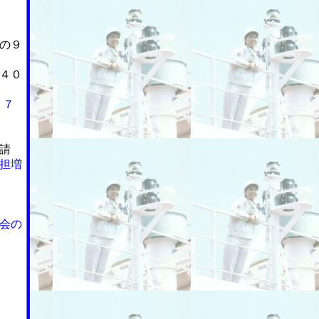
の９
４０
２７
請
担増
会の