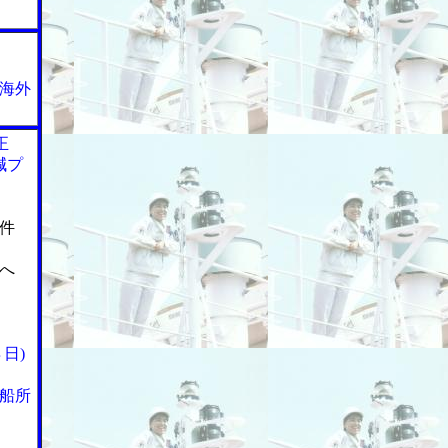
海外
正
減プ
件
へ
日)
船所