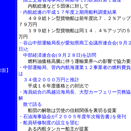
内航総連など５団体に対して
・内航総連の平成１７年度上期用船料調査結果
４９９総トン型貨物船は前年度比７．２％アップ
７９万円
１９９総トン型貨物船は同１４．４％アップの５
万円
・谷山中部運輸局長が愛知県商工会議所連合会(９月
日)と
中部経済連合会(９月２８日)を訪問
燃料油価格高騰に伴う運輸業界への影響で協力要
・中部運輸局、管内内航海運業１２事業者の燃料費負
2面】
は
３４億２０００万円と推計
平成１６年度価格との対比で
・海員組合の馬越沿海局長、大型カーフェリー労務協
解
散で語る
船団の解散は労使の信頼関係を裏切る提案
・石油海事協会が｢２００５年度年次報告書｣を発刊
・船員研修制度の設立を望む
ある内航タンカー船主が提案