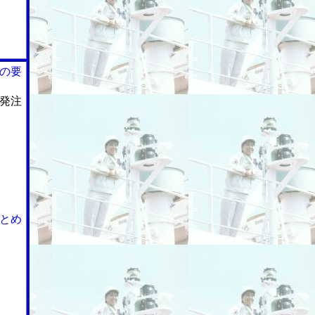
の要
発注
とめ