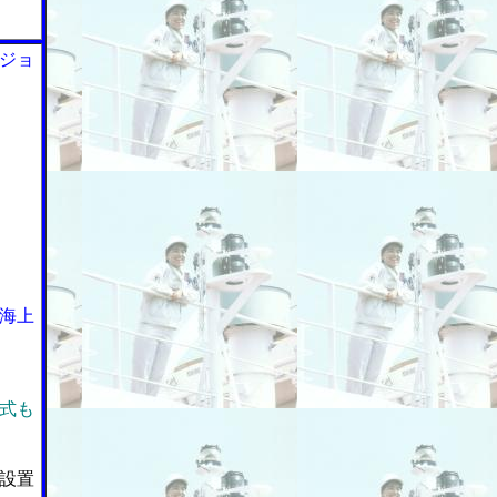
ジョ
海上
式も
設置