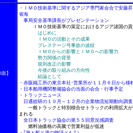
・ＩＭＯ技術基準に関するアジア専門家会合で安藤昇
省海
事局安全基準課長がプレゼンテーション
ＩＭＯ技術基準の策定におけるアジア諸国の貢
はじめに
ＩＭＯの活動とその成果
プレステージ号事故の波紋
ＩＭＯからの影響とＩＭＯへの影響力
勢力関係の背景
規則改正の影響
今後の取り組みの方向性
3面】
結論として
・赤阪鐵工所の東京本社･営業所が１１月６日から移
・日本舶用機関整備協会の当面の会合・行事予定
・トラックニュース
日通総研の１０月～１２月の企業物流短期動向調査
一般トラックと特別積合せトラックの利用拡大が
まれる
全日本トラック協会の第５５回景況感調査
燃料油価格の高騰で営業利益が低迷
・｢海と船と港の物語｣(４７)