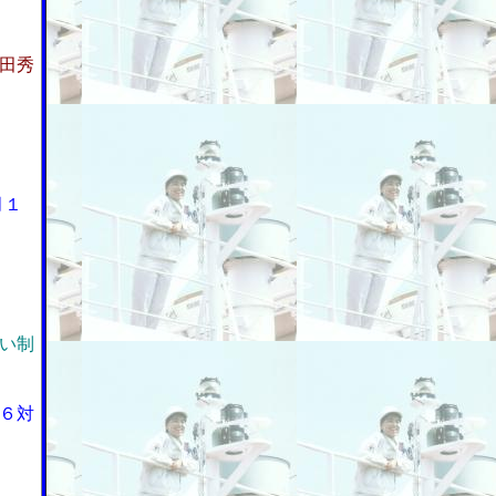
田秀
月１
い制
６対