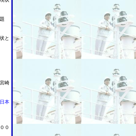
題
状と
宮崎
日本
００