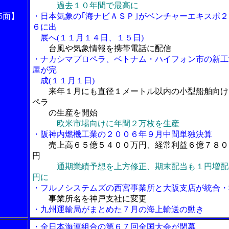
過去１０年間で最高に
5面】
・日本気象の｢海ナビＡＳＰ｣がベンチャーエキスポ２
６に出
展へ(１１月１４日、１５日)
台風や気象情報を携帯電話に配信
・ナカシマプロペラ、ベトナム・ハイフォン市の新工
屋が完
成(１１月１日)
来年１月にも直径１メートル以内の小型船舶向け
ペラ
の生産を開始
欧米市場向けに年間２万枚を生産
・阪神内燃機工業の２００６年９月中間単独決算
売上高６５億５４００万円、経常利益６億７８０
円
通期業績予想を上方修正、期末配当も１円増配
円に
・フルノシステムズの西宮事業所と大阪支店が統合・
事業所名を神戸支社に変更
・九州運輸局がまとめた７月の海上輸送の動き
・全日本海運組合の第６７回全国大会が閉幕