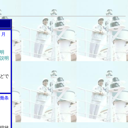
１月
明
説明
どで
働条
現状