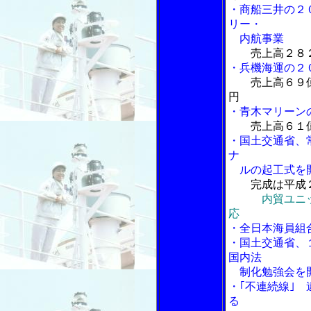
・商船三井の２
リー・
内航事業
売上高２８
・兵機海運の２
売上高６９
円
・青木マリーン
売上高６１
・国土交通省、
ナ
ルの起工式を開
完成は平成
内貿ユニ
応
・全日本海員組
・国土交通省、
国内法
制化勉強会を
・｢不連続線｣
る