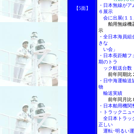
・日本無線がア
【5面】
６展示
会に出展(１１
舶用無線機
示
・全日本海員組
きな
い会」
・日本長距離フ
期のトラ
ック航送台数
前年同期比
・日中海運輸送
物
輸送実績
前年同月比
・日本舶用機関
・トラックニュ
全日本トラック
正しい
運転･明るい運