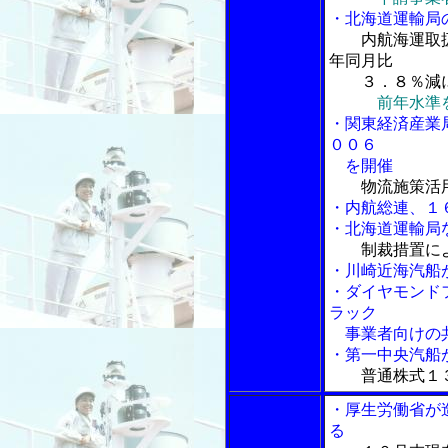
・北海道運輸局
内航海運取
年同月比
３．８％減
前年水準
・関東経済産業
００６
を開催
物流施策活
・内航総連、１
・北海道運輸局
制裁措置に
・川崎近海汽船
・ダイヤモンド
ラック
事業者向けの
・第一中央汽船
普通株式１
・厚生労働省が
る