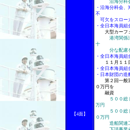
沿海分科
・沿海分科会、
不
可欠をスローガ
・全日本海員組
大型カーフ
港湾関係
十
分な配慮
・全日本海員組
１１月１１
・全日本海員組
・日本財団の造
第２回一般
０万円を
融資
５００総
万円
５００総トン
【4面】
０万円
造船関連工業
下請事業者は