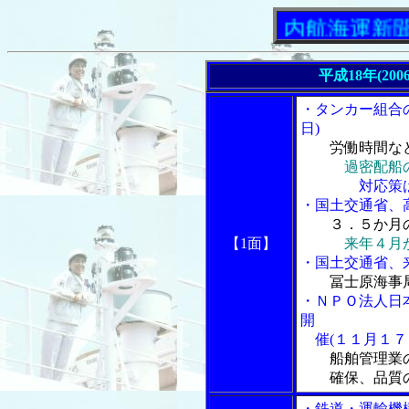
「内航海運新聞」ニ
平成18年(200
・タンカー組合
日)
労働時間な
過密配船
対応策は適正
・国土交通省、
３．５か月
【1面】
来年４月
・国土交通省、
冨士原海事
・ＮＰＯ法人日
開
催(１１月１７
船舶管理業
確保、品質の
・鉄道・運輸機