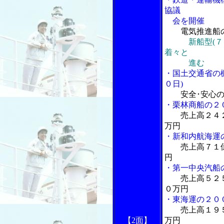
協議
会を開催
電気推進船
新船型(
着々と
進む
・国土交通省の
０日)
安全･安心
・栗林商船の２
売上高２４
万円
・新和内航海運
売上高７１
円
・第一中央汽船
売上高５２
０万円
・東海運の２０
売上高１９
【2面】
万円