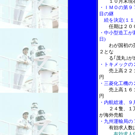
１０月末現
・ＩＭＯの第９
目の継
続を決定(１１
任期は２０
・中小型造工が
日)
わが国初の
２とな
る｢茂丸｣が
・トキメックの
売上高２２
円
・三菱化工機の
売上高１６
円
・内航総連、９
２４隻、１万
が海外売船
・九州運輸局の
有効求人数
有効求人