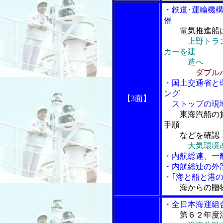
・鉄道･運輸機
催
電気推進船
上野トラ
カーを建
造へ
ダブル
・国土交通省と
ング
【3面】
ストップの現地
東海汽船の
手順
などを確認
大気環境
・内航総連、一
・内航総連の外
・｢海と船と港の
海からの贈
・全日本海運組
第６２年度