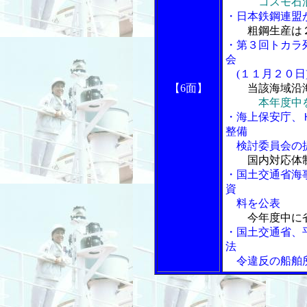
コスモ石
・日本鉄鋼連盟
粗鋼生産は
・第３回トカラ
会
(１１月２０日
【6面】
当該海域沿
本年度中
・海上保安庁、
整備
検討委員会の
国内対応体
・国土交通省海
資
料を公表
今年度中に
・国土交通省、
法
令違反の船舶