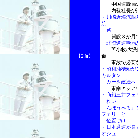
中国運輸局
内毅社長が
・川崎近海汽船
航
路
開設３か月
・北海道運輸局
苫小牧/大
【2面】
傷
事故で必要な
・昭和油槽船が
カルタン
カーを建造へ
東南アジア
・商船三井フェ
ーれい
んぼうべる」と
フェリーと
位置づけ
・日本通運が名
オシュ