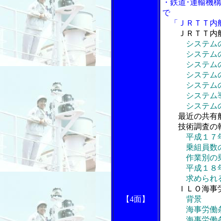
・鉄道･運輸機構
で
「ＪＲＴＴ内航
ＪＲＴＴ内
システム
システムの
システムの
システムの
システムの
システム導
システムの
最近の共有
技術調査の
平成１７
乗組員数の
作業別の乗
平成１８年
求められる
ＩＬＯ海事
【4面】
背景
海事労働条
海事労働条