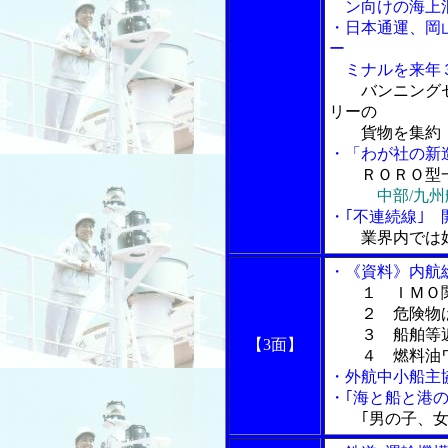
ン向けの海上混
・日本通運、岡
ー
ミナルを来年
バンニング
リーの
貨物を集約
・「わが社の新
ＲＯＲＯ型
中部/九
・｢不連続線｣
業界内では
・《資料》内航
１ ＩＭＯ
２ 危険物ば
３ 船舶等近
【3面】
４ 燃料油ワ
・外航中小船主
・｢海と船と港の
｢男の子、女