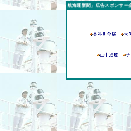
今週の「内航海運新聞」広告スポンサー企業
長谷川金属
大
山中造船
ナ