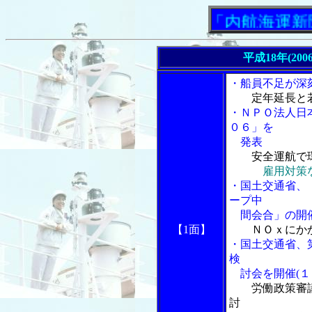
「内航海運新聞」
平成18年(200
・船員不足が深
定年延長と
・ＮＰＯ法人日
０６」を
発表
安全運航で
雇用対策
・国土交通省、
ープ中
間会合」の開催
【1面】
ＮＯｘにか
・国土交通省、
検
討会を開催(１
労働政策審
討