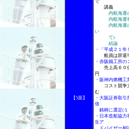
で
講義
内航海運
内航海運事業
内航海運の課
い
て)
結論
・「平成２１年
船員は辞退
・赤阪鐵工所の
売上高６０
円
・阪神内燃機工
コスト競争
む
【5面】
・大阪証券取引
借
銘柄に選定(１
・日本造船協力
生ア
ドバイザー相