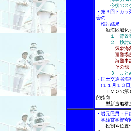
今後のスケ
・第３回トカラ
会の
検討結果
沿海区域化
１ 背景
２ 検討の
気象海
避難場所
海難事故の
その他
３ まと
・国土交通省海
(１１月１３日
ＩＭＯの第
的指向
型新造船構造基
・岩元照男・日
学経営学部寄附
役割や位置