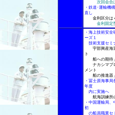
次回会合
・鉄道･運輸機
直し
金利区分は
金利固定
・海上技術安全
ーズ１
技術支援セミナ
宇部興産海
ト
船への期待」
ナカシマプロ
メント
船の推進器」
・冨士原海事局
年度
内に実施へ
航海訓練所
・中国運輸局、
初
の船員職業セミ