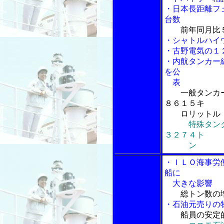
・日本長距離フ
台数
前年同月比
・シャトルハイ
・古野電気の１
・内航タンカー
を公
表
一般タンカ
８６１５キ
ロリットル
特殊タン
３２７４ト
ン
・ＩＬＯ海事労
船に
大きな影響
総トン数の
・石油元売りの
船員の安定