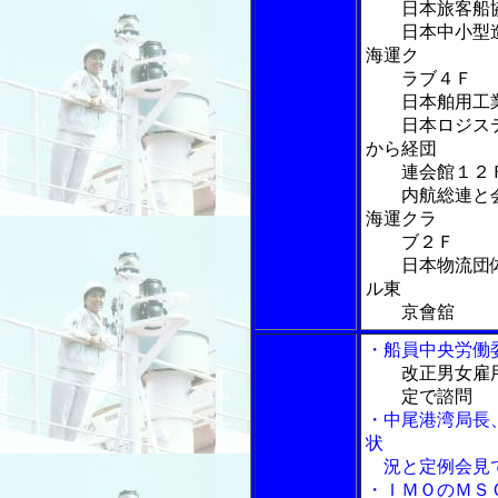
日本旅客船協
日本中小型造
海運ク
ラブ４Ｆ
日本舶用工業
日本ロジステ
から経団
連会館１２
内航総連と会
海運クラ
ブ２Ｆ
日本物流団体
ル東
京會舘
・船員中央労働
改正男女雇
定で諮問
・中尾港湾局長
状
況と定例会見で
・ＩＭＯのＭＳ