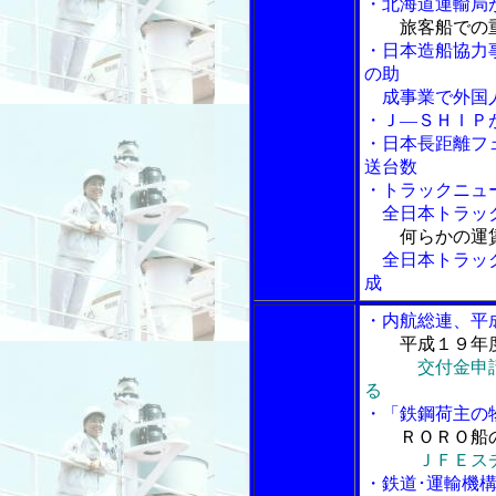
・北海道運輸局
旅客船での
・日本造船協力
の助
成事業で外国人
・Ｊ―ＳＨＩＰ
・日本長距離フ
送台数
・トラックニュ
全日本トラック
何らかの運
全日本トラック
成
・内航総連、平
平成１９年
交付金申
る
・「鉄鋼荷主の
ＲＯＲＯ船
ＪＦＥス
・鉄道･運輸機