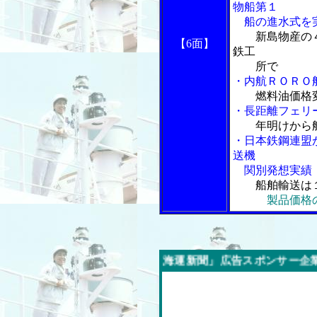
物船第１
船の進水式を
新島物産の
【6面】
鉄工
所で
・内航ＲＯＲＯ
燃料油価格
・長距離フェリ
年明けから
・日本鉄鋼連盟
送機
関別発想実績
船舶輸送は
製品価格
今週の「内航海運新聞」広告スポンサー企業