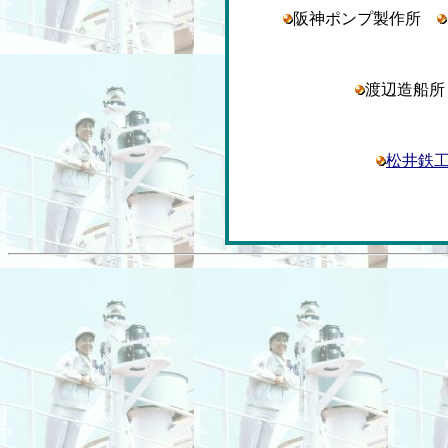
阪神ポンプ製作所
渡辺造船
松井鉄