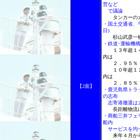
営など
で議論
タンカーの
・国土交通省、
日)
杉山武彦一
・鉄道･運輸機
１３年超１
内は
２．９５％
１０年超１２
内は
２．８５％
【2面】
・鹿児島県トラ
の志布
志寄港撤退は大
長距離物流
・商船三井フェ
船内
サービスを均
来年４月か