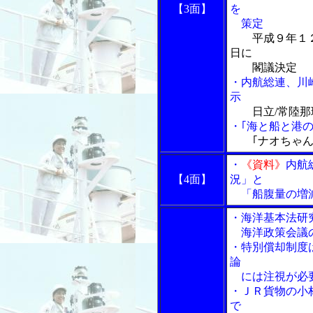
【3面】
を
策定
平成９年１
日に
閣議決定
・内航総連、川
示
日立/常陸
・｢海と船と港の
｢ナオちゃん
・
《資料》
内航
【4面】
況」と
「船腹量の増
・海洋基本法研
海洋政策会議の
・特別償却制度
論
には注視が必
・ＪＲ貨物の小
で