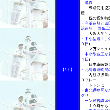
講義
線路使用協
産
税の税制特例
・今治造船と四
治造船 西条工
大阪大学と
・中小型造工、
０日)
２万２５１
・中小型造工が
４日)
日本車輌製
【5面】
・北海道運輸局
内航取扱量
０フレー
トトンに
・東北運輸局が
グリ
ーン経営講習
１０時から