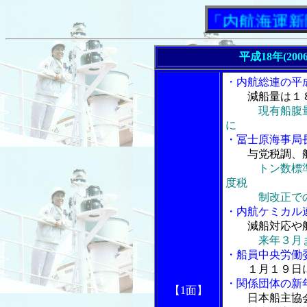
「内航海運新聞」ニ
平成18年(200
・内航総連の平
減船量は１
現有船腹
に
・冨士原海事局
与党税調、
トン数標
度税
制改正での
・内航ケミカル
減船対応や
来年３月
・船員中央労働
１月１９日
・関係団体の新
【1面】
日本船主協