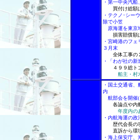
・第一中央汽船
買付け総額
・テクノ･シー
除で小笠
原海運を東京
損害賠償額
・宮崎港のフェ
３月末
全体工事の
・「わが社の新
４９９総ト
船主・村
・国土交通省、
内
航部会を開催(
各論点や内
年度内の
・内航海運の政
歴代会長の
直訴から環境
・海上保安庁、