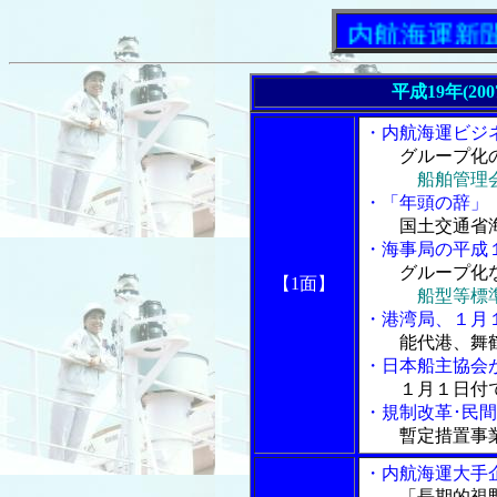
「内航海運新聞」ニュ
平成19年(20
・内航海運ビジ
グループ化
船舶管理
・「年頭の辞」
国土交通省
・海事局の平成
グループ化
【1面】
船型等標
・港湾局、１月
能代港、舞
・日本船主協会
１月１日付
・規制改革･民
暫定措置事
・内航海運大手
「長期的視野