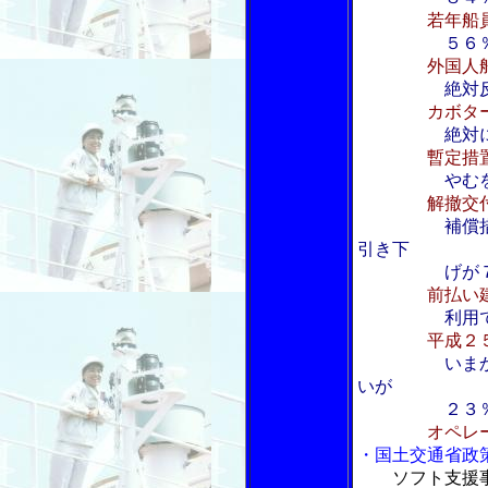
若年船
５６
外国人
絶対
カボタ
絶対
暫定措
やむ
解撤交
補償
引き下
げが７
前払い
利用
平成２
いま
いが
２３％、静
オペレ
・国土交通省政
ソフト支援