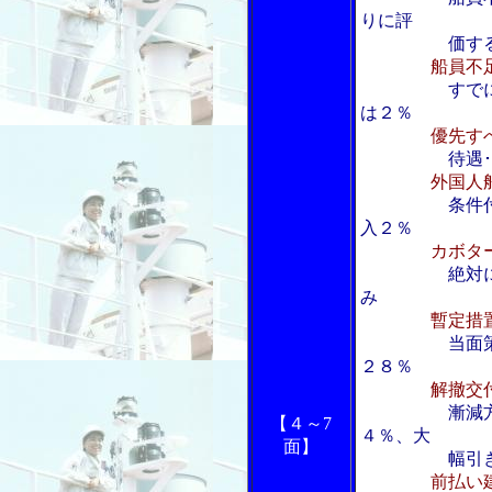
りに評
価するが
船員不
すで
は２％
優先す
待遇･
外国人
条件
入２％
カボタ
絶対
み
暫定措
当面
２８％
解撤交
漸減
【４～7
４％、大
面】
幅引き下
前払い