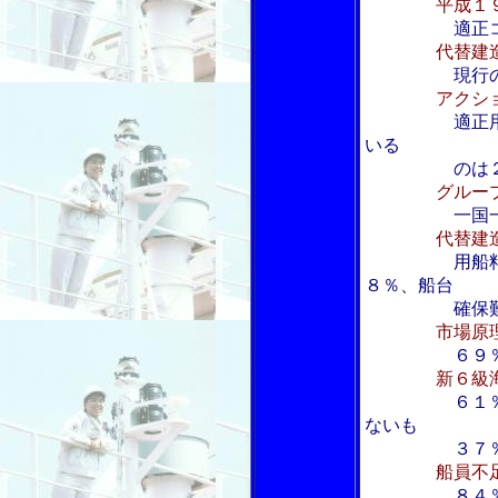
平成１
適正
代替建
現行
アクシ
適正
いる
のは２％
グルー
一国
代替建
用船
８％、船台
確保難が
市場原
６９
新６級
６１
ないも
３７
船員不
８４