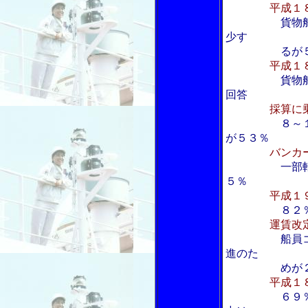
平成１
貨物
少す
るが５
平成１
貨物
回答
採算に
８～
が５３％
バンカ
一部
５％
平成１
８２％が考
運賃改
船員
進のた
めが２
平成１
６９