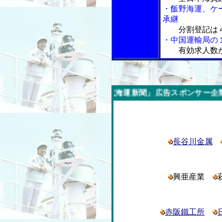
・飯野海運、ケ
承継
分割登記は
・中国運輸局の
有効求人数
週の「内航海運新聞」広告スポンサー企業
長谷川金属
興亜産業
赤阪鐵工所