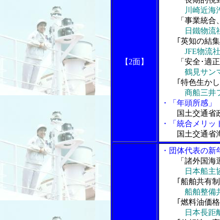
川崎近海
「事業統合
日鐵物流
｢英知の結集
JFE物流
【2面】
「安全･適正
鶴見サン
｢特色生かし
商船三井
・「年頭所感」
国土交通省政
・「統合メリッ
国土交通省
・団体代表の新
「諸外国海運
日本船主
｢船舶共有
船舶整備
｢燃料油価格
日本長距