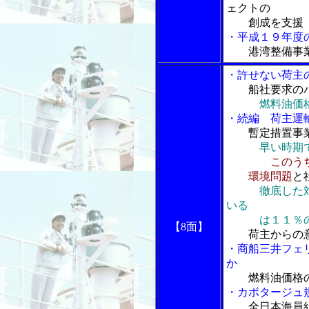
ェクトの
創成を支援
・平成１９年度
港湾整備事
・許せない荷主
船社要求の
燃料油価
・続編 荷主運
暫定措置事
早い時期
このう
環境問題
と
徹底した
いる
は１１％の
【8面】
荷主からの
・商船三井フェ
か
燃料油価格
・カボタージュ
全日本海員