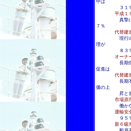
中は
３１
平成１
真摯
７％
代替建
現行
理が
８３％、オ
オーナ
長期
促進は 
代替建
長期
価の上
昇と造船
市場原
働か
運輸安
９５
新６級
船員