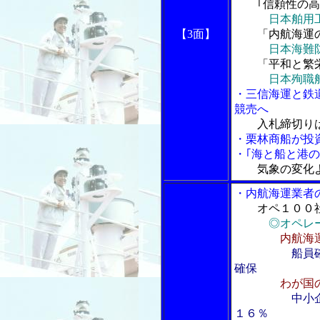
｢信頼性の
日本舶用
【3面】
「内航海運の
日本海難
「平和と繁栄
日本殉職
・三信海運と鉄道
競売へ
入札締切り
・栗林商船が投
・｢海と船と港の
気象の変化
・内航海運業者
オペ１００
◎オペレ
内航海
船員
確保
わが国
中小
１６％