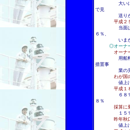
大い
で見
送りが３
平成２
当面
６％、
いまから検
◎オーナ
オーナ
用船
措置事
業の見直
わが国
値上
平成１
６８
８％
採算に
１５
昨年秋
値上