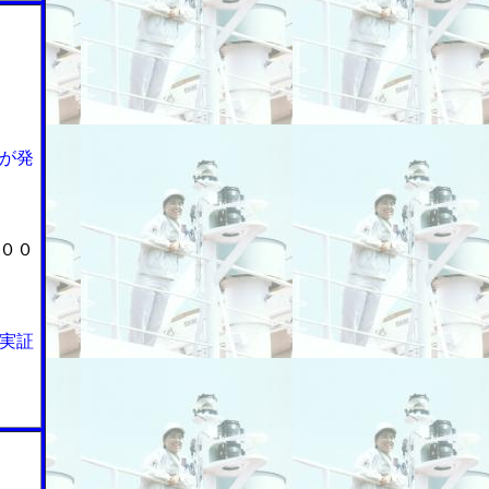
が発
００
実証