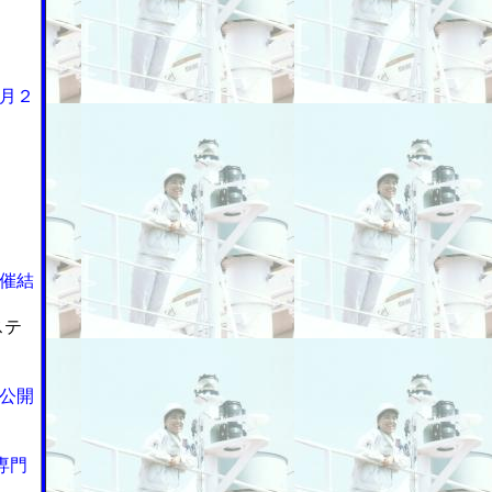
月２
催結
ステ
公開
専門