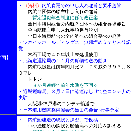
・
《資料》
内航春闘での申し入れ趣旨と要求趣旨
内航２団体の船主申し入れの趣旨
暫定退職年金制度に係る改正案
全日本海員組合の内航２団体への組合要求趣旨
全内航船主申し入れ事項趣旨説明
全日本海員組合の全内航への組合要求の趣旨
・ツネイシホールディングス、無願埋め立てと未登記
覚
常石工場で４０年以上未処理使用
4面】
・北海道運輸局の１１月の貨物輸送の動き
内航取扱量は前年同月比２．９％減の３９３万６
０フレー
トトン
８か月連続で前年水準を下回る
・近畿運輸局、３月７日に港運はしけで空コンテナの
実験
大阪港/神戸港のコンテナ輸送で
・日本舶用機関整備協会の当面の会合･行事予定
・「内航船建造の現状と課題」で投稿
中小造船所の窮状と船価高への対応を訴える