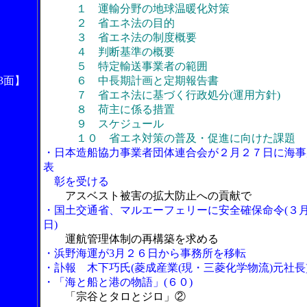
１ 運輸分野の地球温暖化対策
２ 省エネ法の目的
３ 省エネ法の制度概要
４ 判断基準の概要
５ 特定輸送事業者の範囲
3面】
６ 中長期計画と定期報告書
７ 省エネ法に基づく行政処分(運用方針)
８ 荷主に係る措置
９ スケジュール
１０ 省エネ対策の普及・促進に向けた課題
・日本造船協力事業者団体連合会が２月２７日に海事
表
彰を受ける
アスベスト被害の拡大防止への貢献で
・国土交通省、マルエーフェリーに安全確保命令(３
日)
運航管理体制の再構築を求める
・浜野海運が3月２６日から事務所を移転
・訃報 木下巧氏(菱成産業(現・三菱化学物流)元社長
・「海と船と港の物語」(６０)
「宗谷とタロとジロ」②