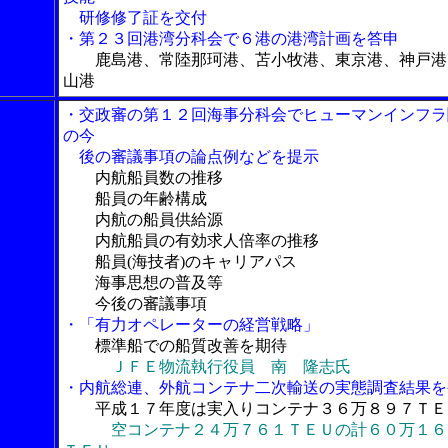
研修修了証を交付
・第２３回港湾分科会で６港の港湾計画を答申
鹿島港、常陸那珂港、苫小牧港、東京港、神戸港
山港
・交政審の第１２回海事分科会でヒューマンインフラ
の今
後の審議事項の論点例などを提示
内航船員数の推移
船員の年齢構成
内航の船員供給源
内航船員の有効求人倍率の推移
船員(海技者)のキャリアパス
海事思想の普及等
今後の審議事項
・「有力オペレーターの経営戦略」
標準船での船質改善を期待
ＪＦＥ物流執行役員 南 隆志氏
・内航総連、外航コンテナ二次輸送の実態調査結果を
平成１７年度は実入りコンテナ３６万８９７ＴＥ
空コンテナ２４万７６１ＴＥＵの計６０万１６