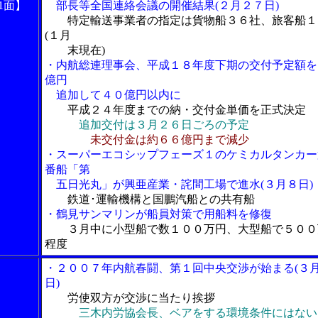
1面】
部長等全国連絡会議の開催結果(２月２７日)
特定輸送事業者の指定は貨物船３６社、旅客船１
(１月
末現在)
・内航総連理事会、平成１８年度下期の交付予定額を
億円
追加して４０億円以内に
平成２４年度までの納・交付金単価を正式決定
追加交付は３月２６日ごろの予定
未交付金は約６６億円まで減少
・スーパーエコシップフェーズ１のケミカルタンカー
番船「第
五日光丸」が興亜産業・詫間工場で進水(３月８日)
鉄道･運輸機構と国鵬汽船との共有船
・鶴見サンマリンが船員対策で用船料を修復
３月中に小型船で数１００万円、大型船で５００
程度
・２００７年内航春闘、第１回中央交渉が始まる(３
日)
労使双方が交渉に当たり挨拶
三木内労協会長、ベアをする環境条件にはない