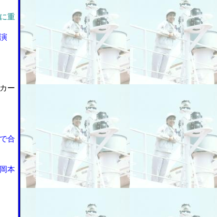
に重
演
カー
で合
岡本