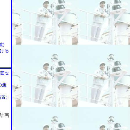
動
ける
進セ
の渡
置)
計画