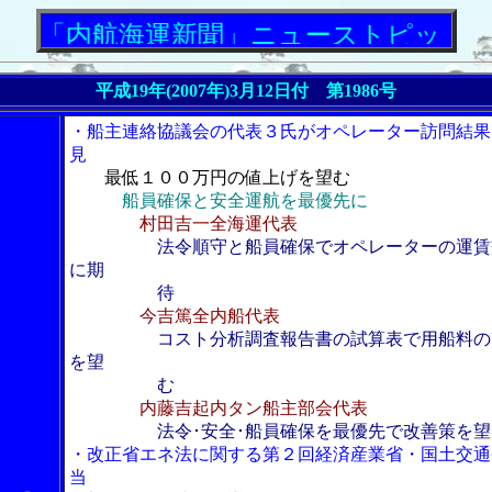
航海運新聞」ニューストピックス
平成19年(2007年)3月12日付 第1986号
・船主連絡協議会の代表３氏がオペレーター訪問結果
見
最低１００万円の値上げを望む
船員確保と安全運航を最優先に
村田吉一全海運代表
法令順守と船員確保でオペレーターの運賃
に期
待
今吉篤全内船代表
コスト分析調査報告書の試算表で用船料の
を望
む
内藤吉起内タン船主部会代表
法令･安全･船員確保を最優先で改善策を望
・改正省エネ法に関する第２回経済産業省・国土交通
当