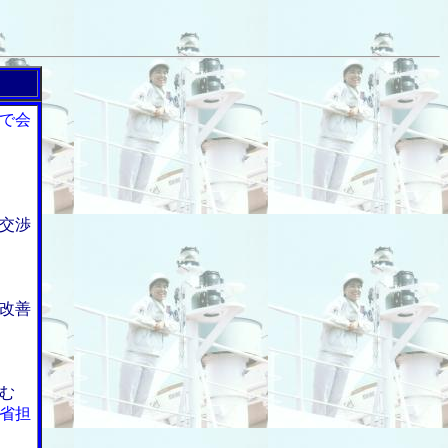
で会
交渉
改善
む
省担