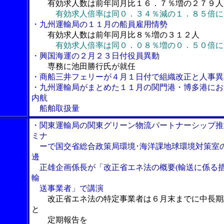
有効求人数は前年同月比１６．７％増の２７９人
有効求人倍率は同０．３４％減の１．８５倍に
・九州運輸局の１１月の船員雇用情勢
有効求人数は前年同月比８％増の３１２人
有効求人倍率は同０．０８％増の０．５０倍に
・興国海運の２月２３日付役員異動
専務に池田勝行氏が就任
・商船三井フェリーが４月１日付で組織改正と人事異
・九州運輸局がまとめた１１月の関門港・博多港にお
内航
船舶取扱量
・関東運輸局の関東グリーン物流パートナーシップ推
ミナ
ーで国交省総合政策局環境･海洋課地球環境対策室
邊
正雄企画係長が「改正省エネ法の概要(輸送に係る措
輸
送事業者」で講演
改正省エネ法の特定事業者は６月末までに中長期
と
定期報告を