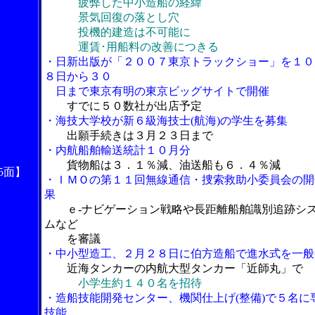
疲弊した中小造船の経緯
景気回復の落とし穴
投機的建造は不可能に
運賃･用船料の改善につきる
・日新出版が「２００７東京トラックショー」を１０
８日から３０
日まで東京有明の東京ビッグサイトで開催
すでに５０数社が出店予定
・海技大学校が新６級海技士(航海)の学生を募集
出願手続きは３月２３日まで
・内航船舶輸送統計１０月分
貨物船は３．１％減、油送船も６．４％減
5面】
・ＩＭＯの第１１回無線通信・捜索救助小委員会の開
果
ｅ-ナビゲーション戦略や長距離船舶識別追跡シ
ムなど
を審議
・中小型造工、２月２８日に伯方造船で進水式を一般
近海タンカーの内航大型タンカー「近師丸」で
小学生約１４０名を招待
・造船技能開発センター、機関仕上げ(整備)で５名に
技能