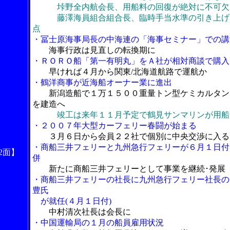
垰野全内航会長、用船料の回復が絶対に不可欠
藤澤海員組合組合長、臨時手当水準の引き上げ
点
・冨士原海事局長の中海連の「海事セミナー」での講
海事行政は見直しの転換期に
・ＲＯＲＯ船「第一有明丸」をＡ社が相対商談で購入
早ければ４月から関東/北海道航路で運航か
・鶴洋商事が近海船オーナー業に進出
新潟造船で１万１５００重量トン型ケミカルタン
を建造へ
竣工は来年１１月予定で鶴見サンマリンが用船
・２００７年大型カーフェリー春闘が始まる
３月６日から会員２２社で個別に中央交渉に入る
・商船三井フェリーと九州急行フェリーが６月１日付
2面】
併
新たに商船三井フェリーとして事業を継続･発展
・商船三井フェリーの社長に九州急行フェリー社長の
豊氏
が就任(４月１日付)
中村清次社長は会長に
・中国運輸局の１月の船員雇用状況