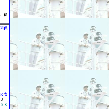
、福
関係
公表
Ｕ
５８