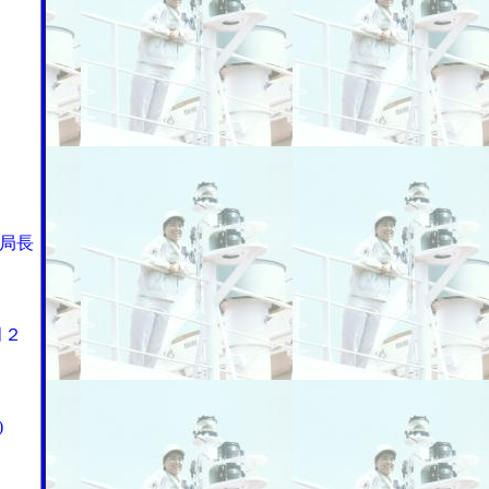
局長
月２
)