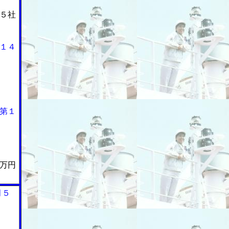
５社
１４
第１
万円
月５