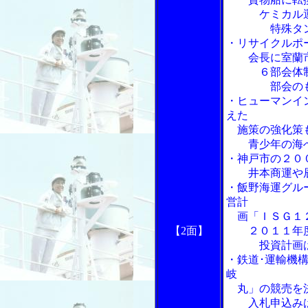
ケミカル運賃
特殊タンク船
・リサイクルポ
会長に室蘭市
６部会体制を
部会のもと
・ヒューマンイ
えた
施策の強化策
青少年の海へ
・神戸市の２０
井本商運や辰
・飯野海運グル
営計
画「ＩＳＧ１
【2面】
２０１１年度
投資計画は総
・鉄道･運輸機
岐
丸」の競売を
入札申込みは