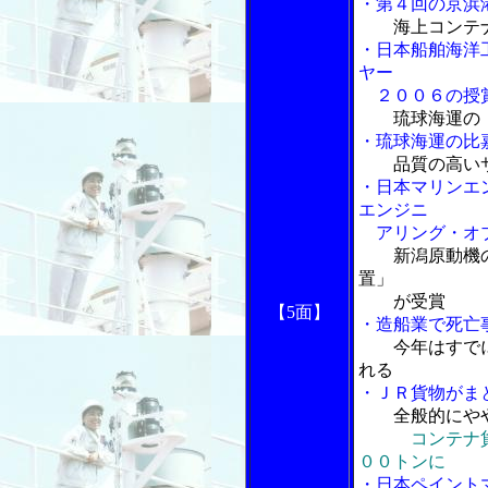
・第４回の京浜
海上コンテ
・日本船舶海洋
ヤー
２００６の授
琉球海運の
・琉球海運の比
品質の高い
・日本マリンエ
エンジニ
アリング・オブ
新潟原動機
置」
が受賞
【5面】
・造船業で死亡
今年はすで
れる
・ＪＲ貨物がま
全般的にや
コンテナ
００トンに
・日本ペイント