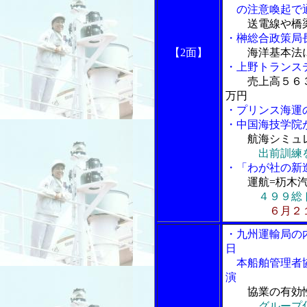
の注意喚起で通
送電線や橋
・榊総合政策局長
【2面】
海洋基本法
・上野トランス
売上高５６
万円
・プリンス海運
・中国海技学院
航海シミュ
出前訓練
・「わが社の新
運航=杤木
４９９総
６月２
・九州運輸局の
日
本船舶管理者協
演
協業の有効
グループ