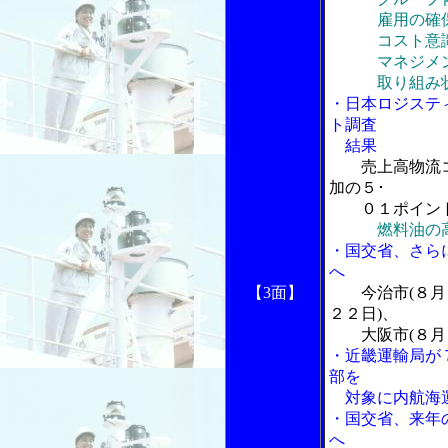
雇用の確保･
コスト意識
マネジメント
取り組み状
・日本ロジステ
ト調査
結果
売上高物流
加の５･
０１ポイン
燃料油の
・国交省、さら
へ
【3面】
今治市(８月
２２日)、
大阪市(８月２
・近畿運輸局が
部を
対象に内航海運
・国交省、来年
へ