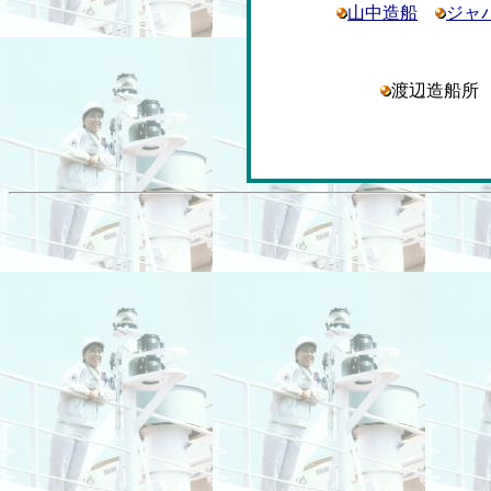
山中造船
ジャ
渡辺造船