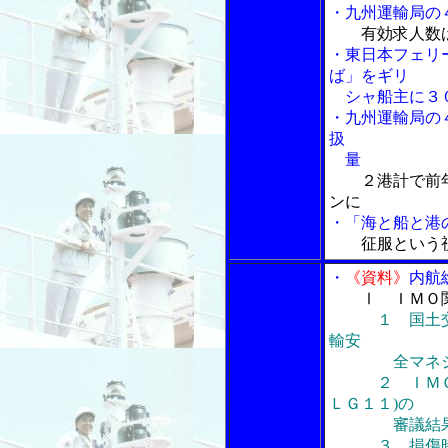
・九州運輸局の
有効求人数
・東日本フェリ
ば」をギリ
シャ船主に３０
・九州運輸局の
扱
量
２港計で前年
ンに
・「海と船と港の
征服という
・
《資料》
内航
Ⅰ ＩＭＯ
１ 国土
輸安
全マネジメン
２ ＩＭＯ第
ＬＧ１１)の
審議結
３ 損傷時復