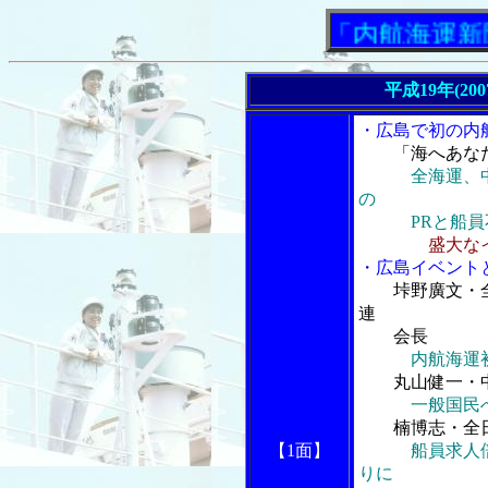
「内航海運新聞」ニ
平成19年(20
・広島で初の内航
「海へあなた
全海運、
の
PRと船員不
盛大な
・広島イベント
垰野廣文・
連
会長
内航海運
丸山健一・
一般国民
楠博志・全
【1面】
船員求人倍
りに