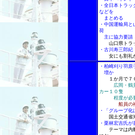
・全日本トラッ
などを
まとめる
・中国運輸局と
荷
主に協力要請
山口県トラ
・古川寿三郎紀
女にも割礼
・柏崎刈り羽原
増か
１か月で７
広岡・鶴
カー１０隻
程度が必要も
船員の
・「グループ化
国土交通省
・栗林宏吉氏が
テーマは内