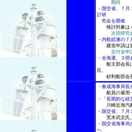
期待
・国交省、７月
計研
究会を開催
検討対象は
次回研究
・内航総連の７
建造申請は
交付金申
・全海運、３部
船主部会長
氏、
砂利船部会長
・春成海事局長が
船員の雇用
・「長期的な経
川崎近海汽
・国交省、７月
荒木武文氏
・国交省海事局
へ