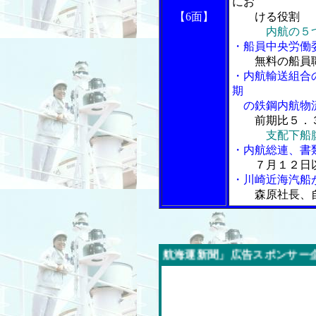
にお
【6面】
ける役割
内航の５
・船員中央労働
無料の船員
・内航輸送組合
期
の鉄鋼内航物
前期比５．
支配下船
・内航総連、書
７月１２日
・川崎近海汽船
森原社長、
今週の「内航海運新聞」広告スポンサー企業