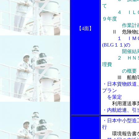
て
４ ＩＬＯ海
９年度
作業計画
【4面】
Ⅱ 危険物
１ ＩＭＯ第
(BLG１１)の
開催結
２ ＨＮＳ体
理費
の概要
Ⅲ 船舶
・日本貨物鉄道
プラン
を策定
利用運送事
・内航総連、引
・日本中小型造
行
環境報告書