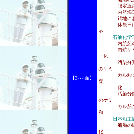
限定近海区域
内航海運暫
錨地における
休祭日におけ
応
石油化学
内航船
内航ケミカル
ー化
汚染分類Ｘ類
のケミ
カル船タンク
【3～4面】
査
化
汚染分類Ｘ類
のケミ
カル船タンク
和
日本船主
船舶の
化