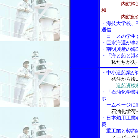
内航輸送用ト
和
内航船の航
・海技大学校、
通信
コースの学生
・巨水海運が事
・南明興産の海
・「海と船と港の
私たちが失っ
・中小造船業が
発注から竣
造船資機
・「石油化学業
ホ
ームページに
石油化学荷
・日本舶用工業
菱
重工業と契約
スーパーク