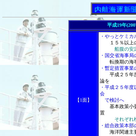
「内航海運新聞」ニ
平成19年(20
・やっとケミカ
１５％以上
船腹の安
・国交省海事局
転換期の海
・暫定措置事業
平成２５年
論を
・平成２５年度
会
【1面】
で検討へ
基本政策小
置
それぞれ
・総合政策本部
海洋関連主