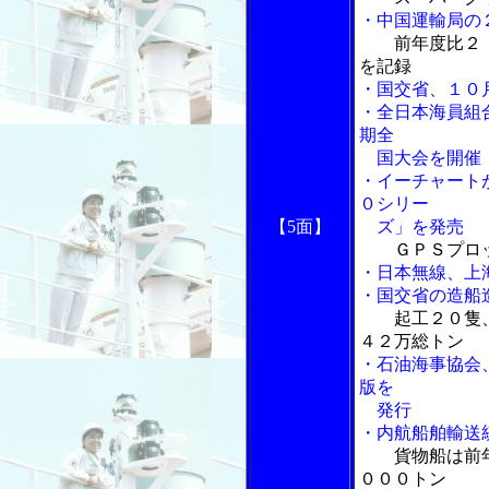
・中国運輸局の
前年度比２
を記録
・国交省、１０
・全日本海員組
期全
国大会を開催
・イーチャート
０シリー
【5面】
ズ」を発売
ＧＰＳプロ
・日本無線、上
・国交省の造船
起工２０隻
４２万総トン
・石油海事協会
版を
発行
・内航船舶輸送
貨物船は前
０００トン