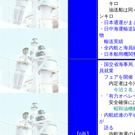
キロ
油送船は同４
ンキロ
・日本通運がま
・日中海運輸送
物
輸送実績
・全内航と海員
・日本舶用機関
・国交省海事局、
員就業
フェアを開催
内定者は今
今治２名
・「有力オペレ
安全確保に
昭和油槽
・内航総連の平
が
語る
【6面】
内航海運の