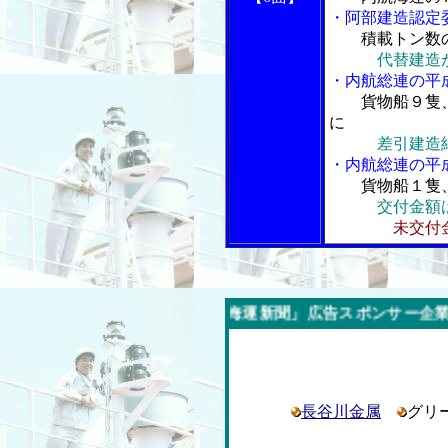
・阿部建造認定
積載トン数
代替建造
・内航総連の平
貨物船９隻
に
差引建造
・内航総連の平
貨物船１隻
交付金額
未交付
今週の「内航海運新聞」広告スポンサー企業
長谷川金属
グリ