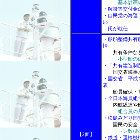
基本計画
・解撤等交付金
・自民党の海運
郎
氏が就任
・船舶整備共有
情
共有条件な
小型船の
・「共有建造制
国交省海事
・国交省、平成
表
船員確保・
・全日本海員組
内航総連や
組合員の
・松島みどり国
国民の安全
トン数標
【2面】
・鉄道・運輸機