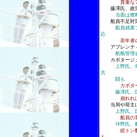
貴重な
藤澤氏、政
当面は燃
船員不足対
船員就業
応
若年者
アプレンテ
船舶管理
カボタージ
上野氏、
共
闘も
カボタ
藤澤氏、
崩れれ
当局や荷主
上野氏、
船員の
垰野氏、
総トン
も