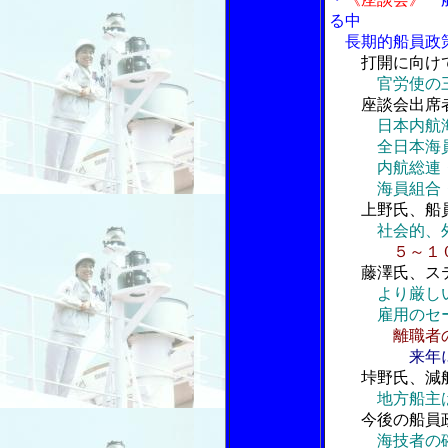
る中
長期的船員政
打開に向け
官労使の
座談会出席
日本内航
全日本海員組
内航総連・船
海員組合・国
上野氏、船
社会的、
５～１
藤澤氏、ス
より厳し
雇用のセーフ
離職者
来年
垰野氏、減
地方船主
今後の船員
海技者の