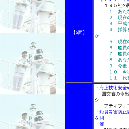
１９５社の
１ あた
２ 現在の船
３ 平成１９
４ 採算をと
【6面】
か
５ 現在の用
６ 船員の労
７ 船員の
８ あなたの
９ 今後、深
１０ 今後の
１１ 代替建
・海上技術安全
国交省の今出
シ
アティブ」
・船員災害防止
を開
催