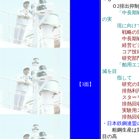
Ｏ2排出抑制
「中長期戦
の実
現に向け
戦略の
中長期戦
経営ビジョ
コア技術と
研究部門に
「舶用エ
減を目
指して
【3面】
研究の
排熱利用スタ
スターリング
排熱回収シ
実験用スタ
排熱回収シ
・日本鉄鋼連盟
粗鋼生産は
目の高