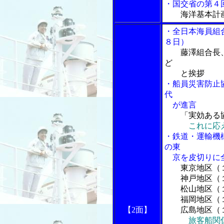
・国交省の第４
海洋基本計
・全日本海員組
８日）
藤澤組合長
ど
と挨拶
・船員災害防止
代
が進言
「実効ある
これに応
・鉄道・運輸機
の東
京を皮切りに全
東京地区（
神戸地区（１
松山地区（１
福岡地区（１
【2面】
広島地区（１
旅客船関