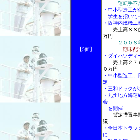
運転手不
・中小型造工が
学生を招いて
・阪神内燃機工
売上高８８
万円
２００８
【5面】
期末配
・ダイハツディ
売上高２７
０万円
・中小型造工、
定
・三和ドックが
・九州地方海運
会
を開催
暫定措置事
議
・全日本トラッ
に