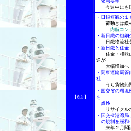
緊急要望
今週中にも
・日銀短観の１
荷動きは緩
内航コン
・新日鐵の粗鋼
日鐵物流社
・新日鐵と住金
住金・和歌
送が
大幅増加へ
・関東運輸局管
社
うち貨物船
・国交省の環境
【6面】
を
点検
リサイクル
・国交省港湾局
の規制を緩和
来年２月閣