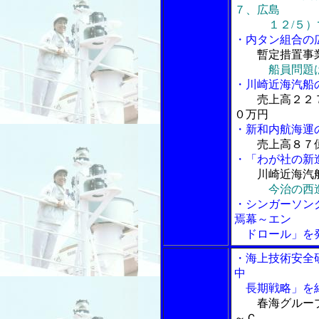
７、広島
１２/５）
・内タン組合の
暫定措置事
船員問題
・川崎近海汽船
売上高２２
０万円
・新和内航海運
売上高８７
・「わが社の新
川崎近海汽
今治の西
・シンガーソン
焉幕～エン
ドロール」を
・海上技術安全
中
長期戦略」を
春海グルー
～Ｃ