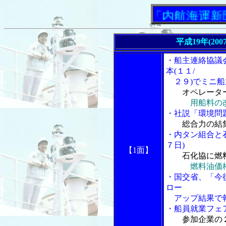
「内航海運新聞」ニ
平成19年(200
・船主連絡協議会
本(１１/
２９)でミニ船
オペレータ
用船料の
・社説「環境問題
総合力の結
・内タン組合と
７日)
【1面】
石化協に燃
燃料油価
・国交省、「今
ロー
アップ結果で
・船員就業フェア
参加企業の