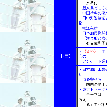
水準に
・新来島どっく
・中国塗料の東
・日中海運輸送
物
輸送実績
・日本舶用機関
・「海と船と港の
有吉佐和子さ
・
《資料》
オー
【4面】
会の
アンケート調査
・日本舶用工業
期
待を寄せる
国内の舶用
・東京トラック
テーマは「
考え
る」でパネル