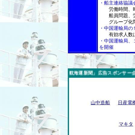
・船主連絡協議
労働時間、
船員問題、労
グループ化問
・中国運輸局の
有効求人数
・中国運輸局、
を開催
今週の「内航海運新聞」広告スポンサー企業
山中造船
日産電
マキタ