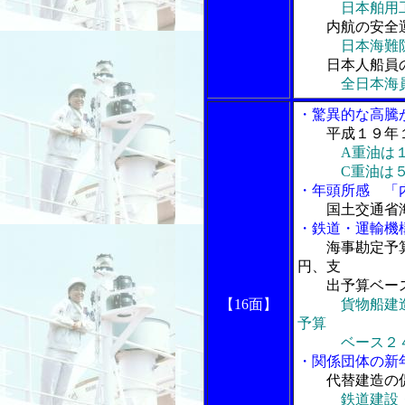
日本舶用
内航の安全
日本海難
日本人船員
全日本海
・驚異的な高騰
平成１９年
A重油は
C重油は５８
・年頭所感 「
国土交通省
・鉄道・運輸機
海事勘定予
円、支
出予算ベース
【16面】
貨物船建
予算
ベース２４
・関係団体の新
代替建造の
鉄道建設