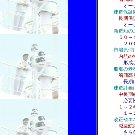
オー
建造保証
長期保
オー
新造船の
５０～
２０
市場原理
内航の
形成
船舶の老
船価高
長期
建造計画
中長期
必要
１～２
１～
改正省エ
減速航
さら