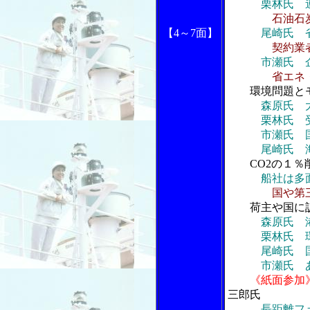
栗林氏 
石油石
【4～7面】
尾崎氏 
契約業
市瀬氏 
省エネ
環境問題と
森原氏 
栗林氏 受け
市瀬氏 国の
尾崎氏 海上
CO2の１％
船社は多
国や第
荷主や国に訴
森原氏 
栗林氏 環境
尾崎氏 国は
市瀬氏 あら
《紙面参加
三郎氏
長距離フ