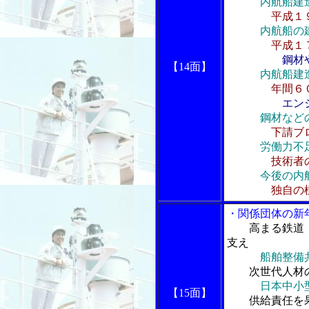
内航船建
平成１
内航船の
平成１
鋼材
【14面】
内航船建
年間６
エン
鋼材など
下請ブ
労働力不
技術者
今後の内
独自の
・関係団体の新
高まる鉄道
支え
船舶整備
次世代人材
日本中小
【15面】
供給責任を