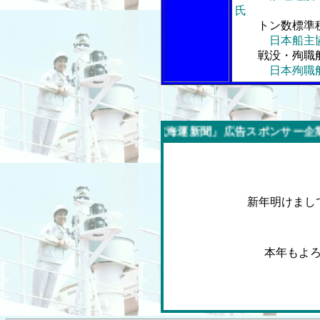
氏
トン数標準
日本船主
戦没・殉職
日本殉職
今週の「内航海運新聞」広告スポンサー企業
新年明けまし
本年もよ