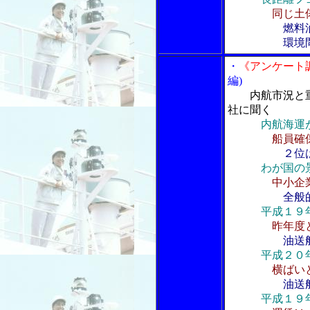
同じ土
燃料
環境問題で
・
《アンケート
編)
内航市況と
社に聞く
内航海運
船員確
２位
わが国の
中小企
全般
平成１９
昨年度
油送
平成２０
横ばい
油送
平成１９