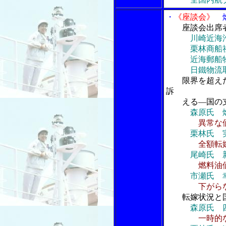
・
《座談会》
燃
座談会出席
川崎近海
栗林商船社
近海郵船物流
日鐵物流取締
限界を超え
訴
える―国の支
森原氏 
異常な
栗林氏 
全額転
尾崎氏 
燃料油
市瀬氏 
下がら
転嫁状況と
森原氏 
一時的