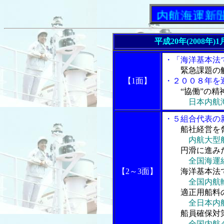
「内航海運新聞」ニュ
平成20年(2008年
・「海洋基本法
緊急課題の
【1面】
・２００８年を
“協働”の
日本内航
・５組合代表の
船社経営を
内航大型
円滑に進み
全国海運
【2～3面】
海洋基本法
全国内航
適正用船料
全日本内
船員確保対
全国内航