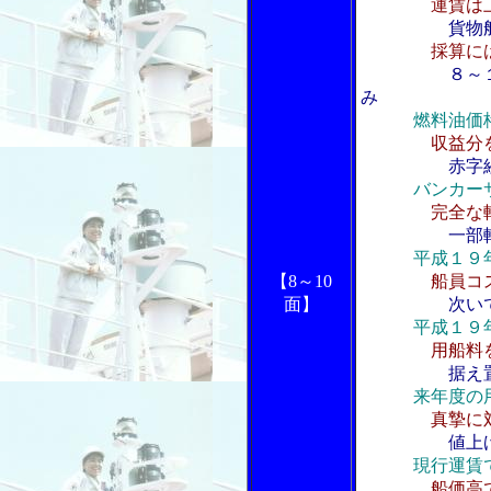
運賃は
貨物
採算に
８～
み
燃料油価
収益分
赤字
バンカー
完全な
一部
平成１９
【8～10
船員コ
面】
次い
平成１９
用船料
据え
来年度の
真摯に
値上
現行運賃
船価高