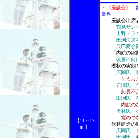
・
《座談会》
窮
業界
座談会出席
鶴見サン
上野トランス
田渕海運社
辰巳商会副社
「内航の縮
改善に向
現状の実態
広岡氏 
ケミカ
石澤氏 
船員不
田渕氏 
内航の
奥林氏 
縦のつ
【11
～13
代替建造の
面】
広岡氏 
田渕氏 必要