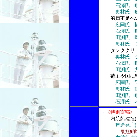
石澤氏 船価
奥林氏 船価
船員不足へ
広岡氏 
石澤氏 船質
田渕氏 厚遇
奥林氏 長期
タンククリ
奥林氏 
石澤氏 船員
田渕氏 共同
荷主や国に
広岡氏 
奥林氏 抜本
田渕氏 船員
石澤氏 ハロ
・
《特別寄稿》
内航船建造
建造発注
最短納期