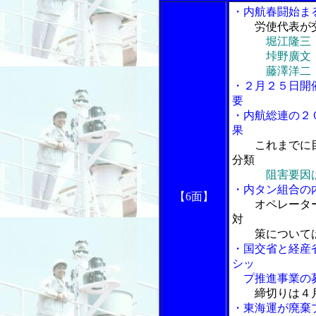
・内航春闘始ま
労使代表が
堀江隆三
垰野廣文・全
藤澤洋二・海
・２月２５日開
要
・内航総連の２
果
これまでに
分類
阻害要因
・内タン組合の
【6面】
オペレータ
対
策については
・国交省と経産
シッ
プ推進事業の
締切りは４
・東海運が廃棄