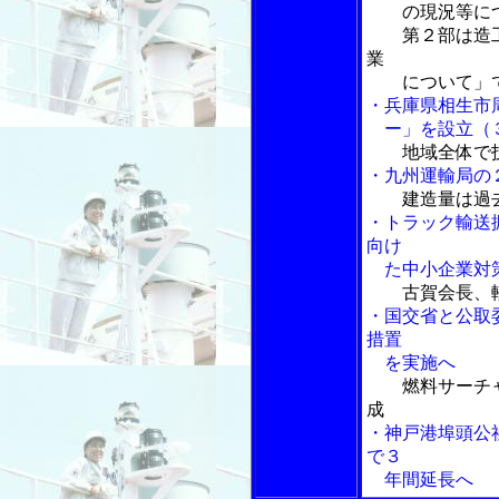
の現況等につ
第２部は造工
業
について」
・兵庫県相生市
ー」を設立（
地域全体で
・九州運輸局の
建造量は過
・トラック輸送
向け
た中小企業対策
古賀会長、
・国交省と公取
措置
を実施へ
燃料サーチ
成
・神戸港埠頭公
で３
年間延長へ