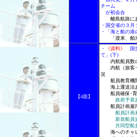
チーム
が初会合
離島航路に
・国交省の３月
・「海と船の港の
「渡来、舶
・
《資料》
国交
て」(下)
内航船員数の
内航（旅客･貨
況
船員教育機関
海上運送法お
船員確保･育
【4面】
政府予算
船員計画雇用
船員計画
新規船員資
共同型船員
海へのチャレ