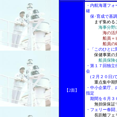
・内航海運フォ
確
保･育成で基調
まず集める
海事分野
海の活
船員＝ヒュ
船員の確保
・「このひとに
保健事業の
船員保険
・第１７回独立
会
(２月２０日)
重点集中期
・中小企業庁、
【2面】
指定
期間を６月３
無担保保証
・フェリー春闘
長距離フェ