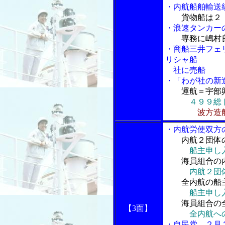
・内航船舶輸送
貨物船は２
・浪速タンカー
専務に嶋村
・商船三井フェ
リシャ船
社に売船
・
「わが社の新
運航＝宇部
４９９総
波方造
・内航労使双方
内航２団体
船主申し
海員組合の
内航２団
全内航の船
船主申し
海員組合の
【3面】
全内航へ
・自民党、２月