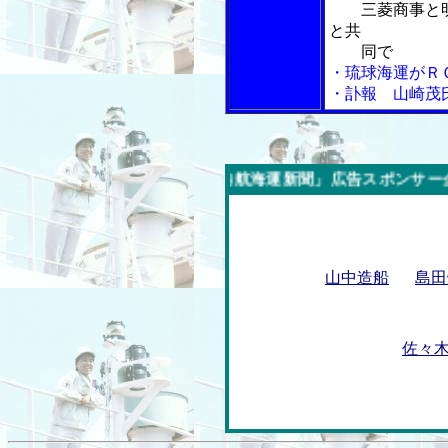
三菱商事と明
と共
同で
・琉球海運がＲ
・訃報 山崎茂
今週の「内航海運新聞」広告スポンサー企業
山中造船
島田
佐々