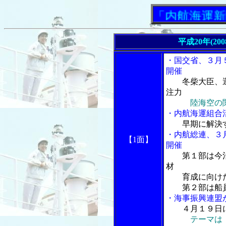
「内航海運新聞」
平成20年(20
・国交省、３月
開催
冬柴大臣、
注力
陸海空の
・内航海運組合
早期に解決
・内航総連、３
【1面】
開催
第１部は今
材
育成に向けた
第２部は船員
・海事振興連盟
４月１９日
テーマは