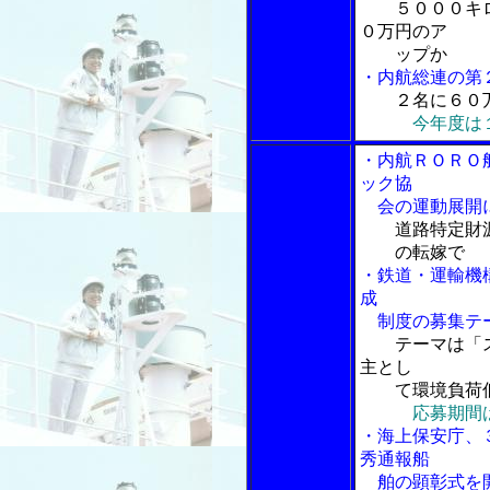
５０００キ
０万円のア
ップか
・内航総連の第
２名に６０
今年度は
・内航ＲＯＲＯ
ック協
会の運動展開
道路特定財
の転嫁で
・鉄道・運輸機
成
制度の募集テ
テーマは「
主とし
て環境負荷低
応募期間
・海上保安庁、
秀通報船
舶の顕彰式を