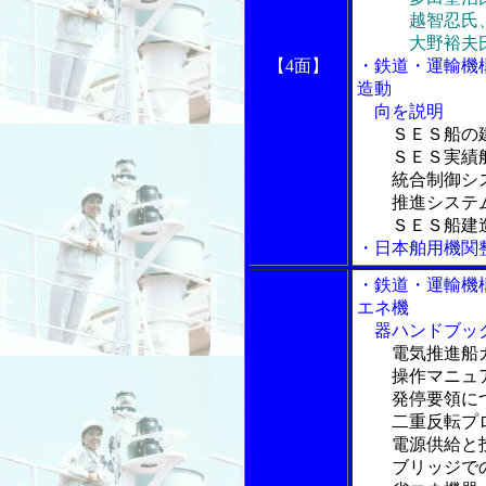
越智忍氏、効
大野裕夫氏、
【4面】
・鉄道・運輸機
造動
向を説明
ＳＥＳ船の
ＳＥＳ実績船
統合制御シ
推進システム
ＳＥＳ船建造
・日本舶用機関
・鉄道・運輸機
エネ機
器ハンドブッ
電気推進船
操作マニュア
発停要領に
二重反転プ
電源供給と投
ブリッジでの