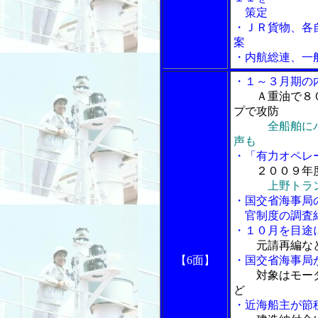
策定
・ＪＲ貨物、各
案
・内航総連、一
・１～３月期の
Ａ重油で８
プで攻防
全船舶に
声も
・「有力オペレ
２００９年
上野トラ
・国交省海事局
官制度の調査
・１０月を目途
元請再編な
【6面】
・国交省海事局
対象はモー
ど
・近海船主が節