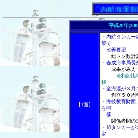
「内航海運新聞」ニ
平成20年(20
・内航タンカー
策で
改善要望
総トン数計
・春成海事局長が
成果がみえ
老朽船比
移
・全海運が３月
創立５０周
・海技教育財団
【1面】
を開
催
関係者間の
・旭タンカーが
定