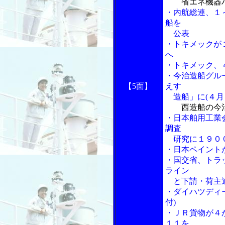
省エネ機器ハ
・内航総連、１
船を
公表
・トキメックが
へ
・トキメック、
・今治造船グル
【5面】
えす
造船」に(４月
西造船の今
・日本舶用工業
調査
研究に１９０
・日本ペイント
・国交省、トラ
ライン
と下請・荷主適
・ダイハツディ
付)
・ＪＲ貨物が４
１１を