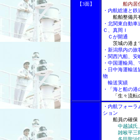
【3面】
船内居
・内航総連と鉄
船舶整備共
・北関東自動車
Ｃ、真岡Ｉ
Ｃが開通
茨城の港ま
・新潟県内の旅
・関西汽船、安
・中国運輸局、
・日中海運輸送
物
輸送実績
・「海と船の港の
「生々流転
・内航フォーラ
ション
船員の確保
中越誠氏
雑喉平三郎氏
多田聖治氏、