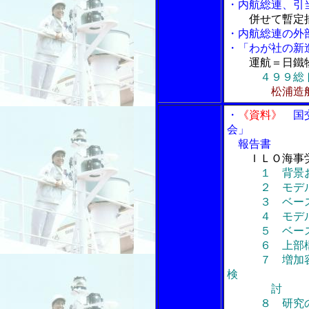
・内航総連、引
併せて暫定
・内航総連の外
・
「わが社の新
運航＝日鐵
４９９総
松浦造
・
《資料》
国交
会」
報告書
ＩＬＯ海事
１ 背景
２ モデル
３ ベース
４ モデル
５ ベース船
６ 上部構造
７ 増加容積
検
討
８ 研究の成