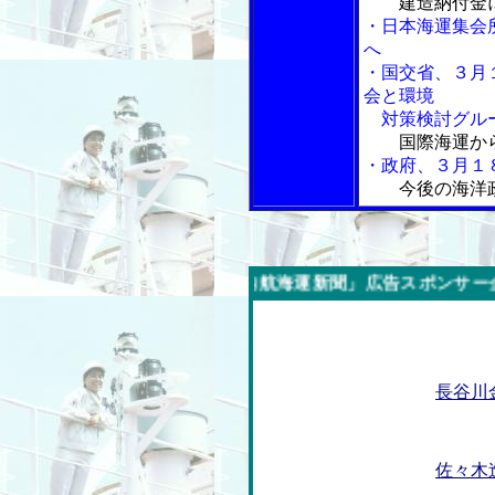
建造納付金
・日本海運集会
へ
・国交省、３月
会と環境
対策検討グル
国際海運か
・政府、３月１
今後の海洋
今週の「内航海運新聞」広告スポンサー企業
長谷川
佐々木