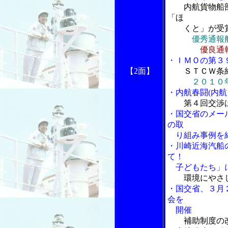
内航貨物船
「ほ
くと」が受
優秀通報
優良通
・ＩＭＯの第３
【2面】
ＳＴＣＷ条
２０１０
・内航春闘(内
第４回交渉
・国交省のメー
の取
り組み事例を
・川崎近海汽船
て！
子どもたち」
環境にやさ
・国交省、３月
会を
開催
補助制度の