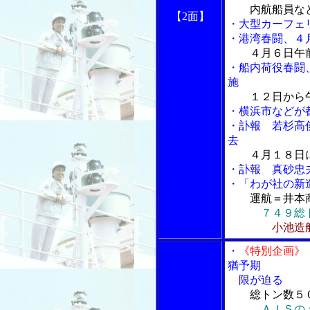
内航船員な
【2面】
・大型カーフェ
・港湾春闘、４
４月６日午前
・船内荷役春闘
施
１２日から
・横浜市などが
・訃報 若杉高
去
４月１８日
・訃報 真砂忠夫
・
「わが社の新
運航＝井本
７４９総
小池造
・
《特別企画》
猶予期
限が迫る
総トン数５
ＡＩＳの