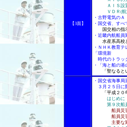
ＡＩＳ設置・
ＶＤＲ(航海
・古野電気のＡ
【3面】
・国交省、すべ
国交相の指
・近畿内航船員
水産系高校
・ＮＨＫ教育テ
「環境新
時代のトラック
・「海と船の港の
「聖なると
・国交省海事局
３月２５日に開
「平成２０
はじめに
第９次船員災
船員災
船員災害の
主要な対