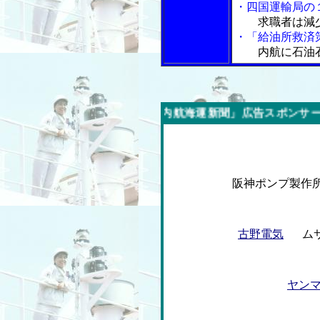
・四国運輸局の
求職者は減
・「給油所救済
内航に石油
今週の「内航海運新聞」広告スポンサー企業
阪神ポンプ製
古野電気
ム
ヤン