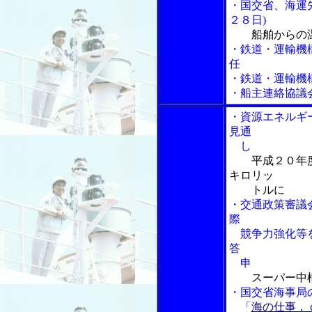
・国交省、海運
２８日)
船舶からの
・鉄道・運輸機
任
・鉄道・運輸機
・船主連絡協議
・資源エネルギ
見通
し
平成２０年
キロリッ
トルに
・交通政策審議
際
競争力強化等を
答
申
スーパー中
・国交省海事局
「
海の仕事．