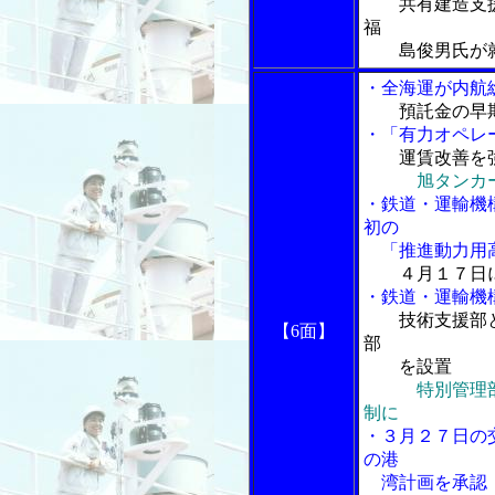
共有建造支
福
島俊男氏が
・全海運が内航
預託金の早
・「有力オペレ
運賃改善を
旭タンカ
・鉄道・運輸機
初の
「推進動力用高
４月１７日
・鉄道・運輸機
技術支援部
【6面】
部
を設置
特別管理
制に
・３月２７日の
の港
湾計画を承認