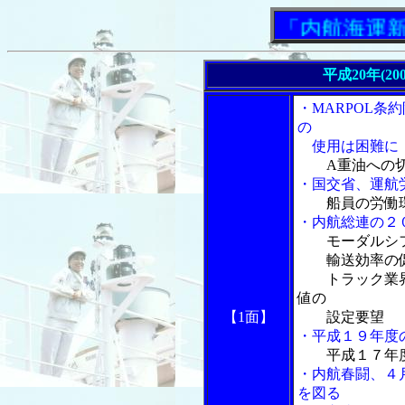
「内航海運新聞」
平成20年(20
・MARPOL条
の
使用は困難に
A重油への
・国交省、運航
船員の労働
・内航総連の２
モーダルシ
輸送効率の
トラック業界
値の
【1面】
設定要望
・平成１９年度
平成１７年
・内航春闘、４月
を図る