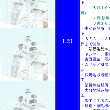
る
６月１０日
樽)
７月(徳島)、９
３月１０日(
・中小造船所、
る
・ＳＥＡ ＪＡ
【5面】
日まで開催
最新製品や
・ヤンマー、電
・古野電気、展
・ムサシノ機器
示
・長崎地域造船
工
業長崎造船所で
・大分地域造船
工
場で２７名の
・鉄道・運輸機