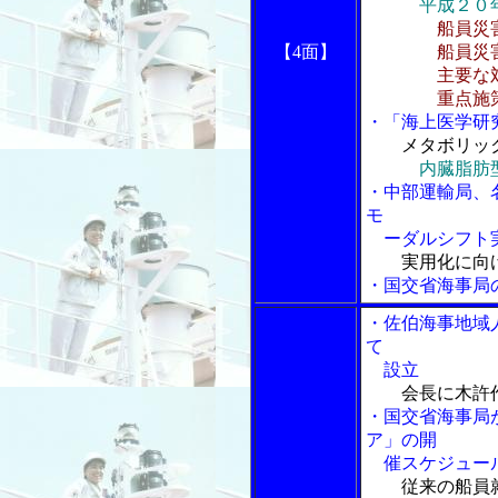
平成２０
船員災
【4面】
船員災害
主要な対
重点施策の
・「海上医学研
メタボリッ
内臓脂肪
・中部運輸局、
モ
ーダルシフト
実用化に向
・国交省海事局
・佐伯海事地域
て
設立
会長に木許
・国交省海事局
ア」の開
催スケジュール
従来の船員