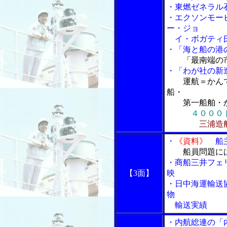
・東燃ゼネラル
・エクソンモー
ー・ジョ
イ・ボガティ
・「海と船の港の
「最南端の
・
「わが社の新
運航＝かん
船・
第一船舶・か
４０００
三浦造
・
《資料》
船主
船員問題に
・商船三井フェ
【3面】
映
・日中海運輸送
物
輸送実績
・内航総連の「