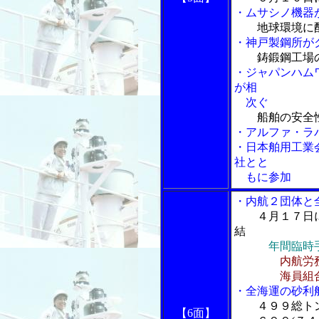
・ムサシノ機器
地球環境に
・神戸製鋼所が
鋳鍛鋼工場
・ジャパンハム
が相
次ぐ
船舶の安全
・アルファ・ラ
・日本舶用工業会
社とと
もに参加
・内航２団体と
４月１７日
結
年間臨時
内航労
海員組合の藤
・全海運の砂利
４９９総ト
【6面】