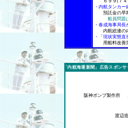
６９９(７４９
・内航タンカー
預託金の早
船員問題
・春成海事局長
内航総連の
・「現状実態直視
用船料改善
今週の「内航海運新聞」広告スポンサー企業
阪神ポンプ製作所
渡辺