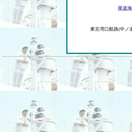
尾道
東京湾口航路(中ノ