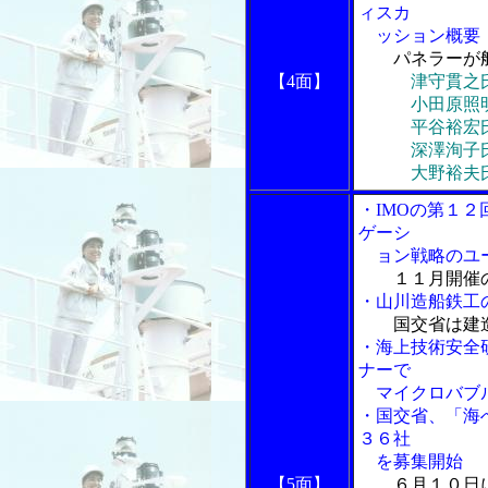
ィスカ
ッション概要
パネラーが
【4面】
津守貫之
小田原照明氏
平谷裕宏氏、
深澤洵子氏、
大野裕夫氏、
・IMOの第１
ゲーシ
ョン戦略のユー
１１月開催
・山川造船鉄工
国交省は建
・海上技術安全研
ナーで
マイクロバブル
・国交省、「海へ
３６社
を募集開始
【5面】
６月１０日