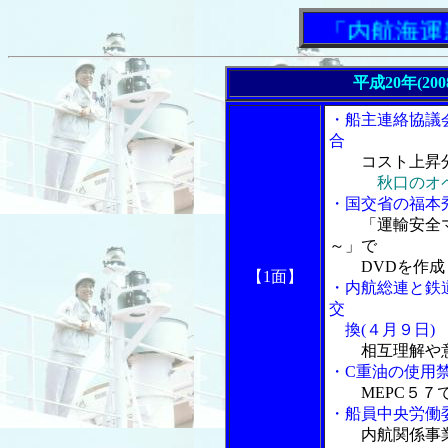
「内航海運新聞
平成20年(20
・船主連絡協議
合
コスト上昇
秋口のオ
・国交省の福本
「運輸安全
～」で
DVDを作成
【1面】
・内航総連と鉄
交
換(４月９日)
相互理解や
・C重油の使用
MEPC５７
・船員中央労働
内航関係事業