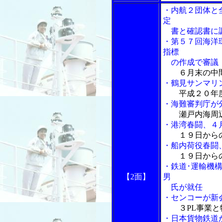
・内航２団体と
定
書と確認書に
・第５７回海洋環
指標
の作成で審議
６月末の中
・鶴見サンマリ
平成２０年
・海難審判庁が
瀬戸内海周
・港湾春闘、４
１９日から
・船内荷役春闘
１９日から
・鉄道･運輸機
【2面】
男
氏が就任
・センコーが新
３PL事業
・日本貨物鉄道