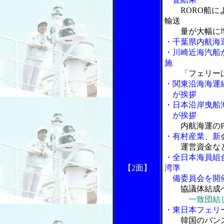
RORO船
輸送
量が大幅に
・千葉県内航海
・川崎近海汽船
施
「フェリー
・関東沿海海運
が挨拶
・日本沿岸曳船
が挨拶
内航海運の
・有村産業、新
運営資金な
・全日本海員組
【2面】
湾準
備委員会を開
協議体結成
一致団結
・東日本フェリ
韓国のパン