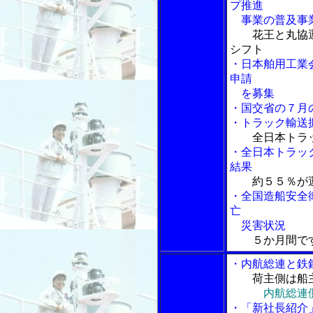
プ推進
事業の普及事
花王と丸協
シフト
・日本舶用工業
申請
を募集
・国交省の７月
・トラック輸送
全日本トラ
・全日本トラッ
結果
約５５％が
・全国造船安全
亡
災害状況
５か月間で
・内航総連と鉄
荷主側は船
内航総連
・「新社長紹介