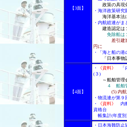
政策の具現
【3面】
・海洋政策研究
海洋基本法
・内航総連がま
建造認定は
免除船は
差引建
円に
・「海と船の港の
「日本事物
・
《資料》
「内
(３)
～船舶管理
４ 船舶
【4面】
(5)
内航
・物流連が第９
・
《資料》
内航
資格台
帳集計(年度別
・日本海難防止