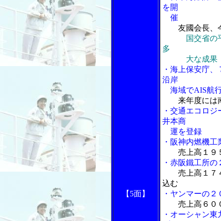
を開
催
友國会長、
国交省の
多
大な成果
・海上保安庁、
沿岸
海域でAIS航
来年度には
・交通エコロジ
井本商
運を登録
・阪神内燃機工
売上高１９
・赤阪鐵工所の
売上高１７
込む
【5面】
・ヤンマーの２
売上高６０
・オーシャン東