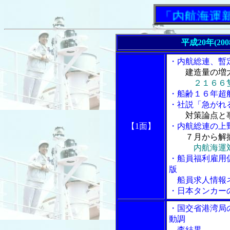
「内航海運新聞」
平成20年(20
・内航総連、暫
建造量の増
２１６６
・船齢１６年超
・社説「急がれ
対策論点と
【1面】
・内航総連の上野
７月から解
内航海運
・船員福利雇用促
版
船員求人情報ネ
・日本タンカー
・国交省港湾局
動調
査結果