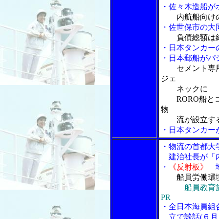
・佐々木造船が
内航船向け
・佐世保市の大
負債総額は
・日本タンカー
・日本郵船がパ
セメント専
ジェ
ネックに
RORO船とコ
物
流が設立する
・日本タンカー
・物流の首都大
建治社長が「内
・
《反射板》
地
船員労働環
船員教育
PR
・全日本海員組
立で談話(６月