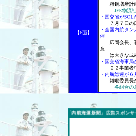
粗鋼増産計
JFE物流
・国交省がSOL
７月７日の
・全国内航タン
【6面】
催
広岡会長、
意
は大きな成
・国交省海事局
２２事業者
・内航総連が６
雑喉委員長
各組合の
今週の「内航海運新聞」広告スポンサー企業