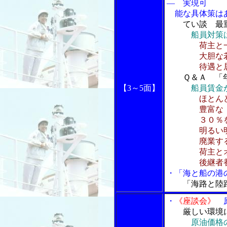
― 実現可
能な具体策は
てい談 最
船員対策
荷主と
大胆な若手
待遇と居住
Ｑ＆Ａ 「
【3～5面】
船員賃金
ほとん
豊富な「年
３０％を超
明るい明日
廃業するの
荷主とオペ
後継者養成の
・「海と船の港の
「海路と陸
・
《座談会》
原
厳しい環境に
原油価格