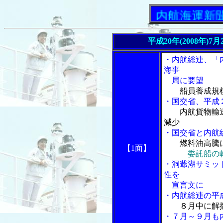
「内航海運新聞」ニ
平成20年(2008年)
・内航総連、「
海事
局に要望
船員養成規
・国交省、平成
内航貨物輸
減少
・国交省と内航
燃料油高騰
【1面】
委託船の
・洞爺湖サミッ
性を
宣言文に
・内航総連の平
８月中に解
・７月～９月も