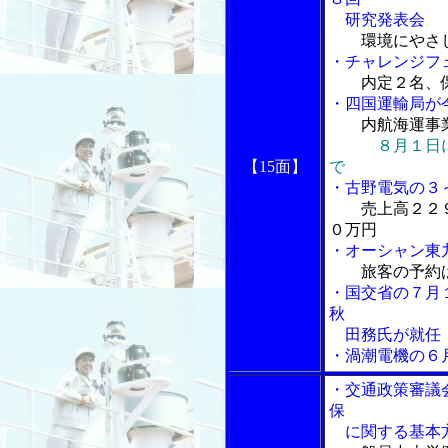
研究発表会
環境にやさ
・チャレンジフ
内定２名、
・四国運輸局が
内航海運事業
８月１日
【15面】
で
・古野電気の３
売上高２２
０万円
・オーシャン東
旅客の予約
・国交省の７月
秋
田務氏が就任
・渦潮電機の６
・交通政策審議
保
に関する基本