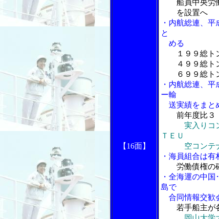
船員中央労
を設置へ
・内航総連、平
と
める
１９９総ト
４９９総トン
６９９総トン
・内航総連、平
ー輸
送実績をまと
前年度比３
実入りコ
ＴＥＵ
【16面】
空コンテナは
・海員組合は有
労働債権の
・全海運の中国
島で
合同情報交歓
若手船主が
岡山大学