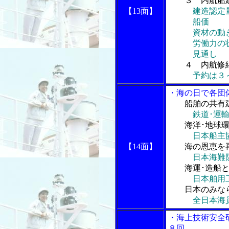
３ 内航船
【13面】
建造認定
船価
資材の動
労働力の
見通し
４ 内航修
予約は３
・海の日で各団
船舶の共有
鉄道･運
海洋･地球
日本船主
【14面】
海の恩恵を
日本海難
海運･造船
日本舶用
日本のみな
全日本海
・海上技術安全
８回