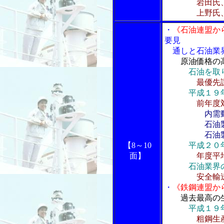
岩田氏、輸
上野氏、背
・
《石油連盟か
要見
通しと石油業
原油価格の
石油を取
最優先
平成１９
前年度
内需
石油製品
石油製品
【8～10
平成２０
面】
年度平
石油業界
安全輸
・
《鉄鋼連盟か
過去最高の
平成１９
粗鋼生