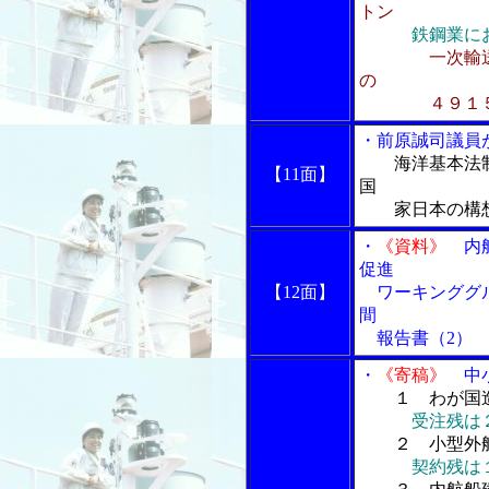
トン
鉄鋼業に
一次輸
の
４９１５
・前原誠司議員
海洋基本法
【11面】
国
家日本の構
・
《資料》
内航
促進
【12面】
ワーキンググル
間
報告書（2）
・
《寄稿》
中小
１ わが国
受注残は
２ 小型外航
契約残は