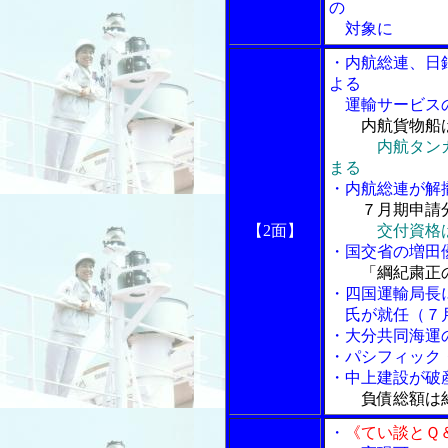
の
対象に
・内航総連、日
よる
運輸サービス
内航貨物船
内航タン
まる
・内航総連が解
７月期申請
【2面】
交付資格
・国交省の増田
「綱紀粛正
・四国運輸局長
氏が就任（７
・大分共同海運
・パシフィック
・中上建設が破
負債総額は
・
《てい談とＱ