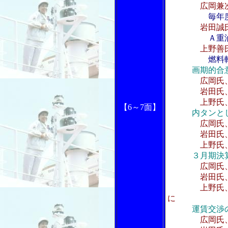
広岡兼
毎年
岩田誠
Ａ重
上野善
燃料
画期的合
広岡氏
岩田氏、石油
上野氏、訪
【6～7面】
内タンと
広岡氏
岩田氏、船
上野氏、グル
３月期決
広岡氏
岩田氏、内
上野氏、バン
に
運賃交渉
広岡氏