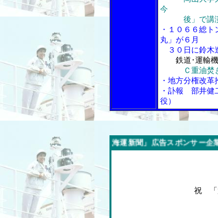
今
後」で講
・１０６６総ト
丸」が６月
３０日に鈴木
鉄道･運輸
Ｃ重油焚
・地方分権改革
・訃報 部井健
役）
今週の「内航海運新聞」広告スポンサー企業
祝 「