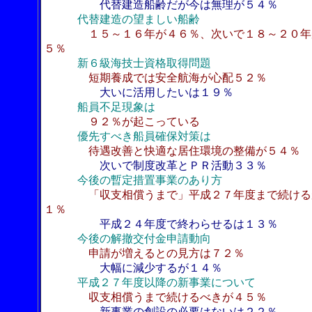
代替建造船齢だが今は無理が５４％
代替建造の望ましい船齢
１５～１６年が４６％、次いで１８～２０年
５％
新６級海技士資格取得問題
短期養成では安全航海が心配５２％
大いに活用したいは１９％
船員不足現象は
９２％が起こっている
優先すべき船員確保対策は
待遇改善と快適な居住環境の整備が５４％
次いで制度改革とＰＲ活動３３％
今後の暫定措置事業のあり方
「収支相償うまで」平成２７年度まで続ける
１％
平成２４年度で終わらせるは１３％
今後の解撤交付金申請動向
申請が増えるとの見方は７２％
大幅に減少するが１４％
平成２７年度以降の新事業について
収支相償うまで続けるべきが４５％
新事業の創設の必要はないは２２％