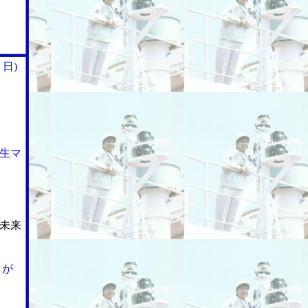
日)
生マ
未来
」が