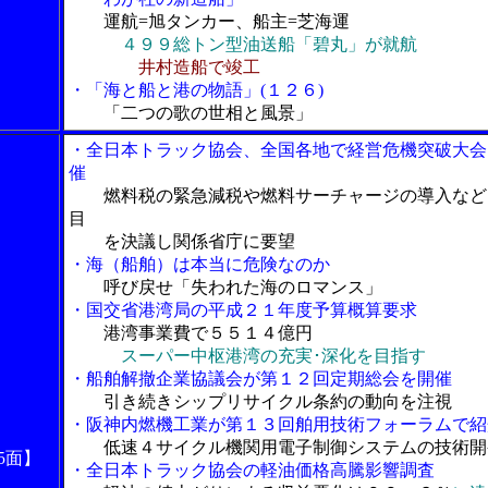
運航=旭タンカー、船主=芝海運
４９９総トン型油送船「碧丸」が就航
井村造船で竣工
・「海と船と港の物語」(１２６)
「二つの歌の世相と風景」
・全日本トラック協会、全国各地で経営危機突破大会
催
燃料税の緊急減税や燃料サーチャージの導入など
目
を決議し関係省庁に要望
・海（船舶）は本当に危険なのか
呼び戻せ「失われた海のロマンス」
・国交省港湾局の平成２１年度予算概算要求
港湾事業費で５５１４億円
スーパー中枢港湾の充実･深化を目指す
・船舶解撤企業協議会が第１２回定期総会を開催
引き続きシップリサイクル条約の動向を注視
・阪神内燃機工業が第１３回舶用技術フォーラムで紹
低速４サイクル機関用電子制御システムの技術開
5面】
・全日本トラック協会の軽油価格高騰影響調査