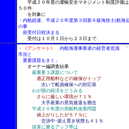
平成２０年度の運輸安全マネジメント制度評価は
５０件
を対象に
・内航総連、平成２０年度第３回新６級海技士(航海)
の事
前受付日程決まる
受付は１０月１日から２３日まで
・
《アンケート》
内航海運事業者の経営者意識 「
市況と
重要課題をきく」
オーナー編調査結果
最重要３課題について
適正用船料などの確保がトップ
次いで船員確保への対応策
わが国の経済をどうみる
さらに厳しい環境が７１％
大手産業の景気後退を懸念
平成２０年度の用船料改善問題
値上がりしたが５７％に
交渉中･据え置き状態も４１％
採算に乗るアップ率は