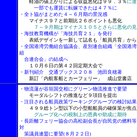
軽油の値上がりによる収益悪化は９９．３％
に達
一部でも運賃に転嫁できたは４７％に
・全ト協がまとめた４～６月期の景況感
マイナス９７と前期比２６ポイントも悪化
７～９月期はマイナス１０５とさらに悪化の見
・海技教育機構が「海技共育２１」を発行
表紙デザインを一新して誌名も「船員共育」から
・全国港湾労働組合協議会、産別連合組織「全国港湾
組
合連合会」の結成へ
１０月６日の第４２回定期大会で
・新刊紹介 交通ブックス２０８ 池田良穂著
新訂「内航客船とカーフェリー」 成山堂書店
・物流蓮が谷垣国交相にグリーン物流推進で要望
モーダルシフトの推進など９項目を提出
・注目される船員政策ワーキンググループの検討結果
４９９総トン型以下の小型船船員の確保策が焦点
グループ化への税制上の恩典や助成に期待
・長距離フェリー協会の高松副会長が自民党の燃料等
対
策議員連盟に要望(８月２２日)