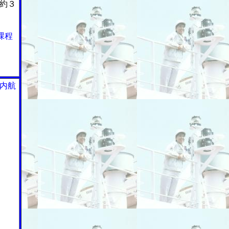
約３
課程
内航