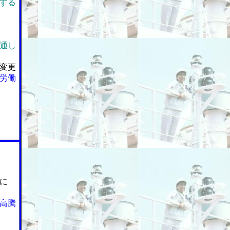
する
通し
変更
労働
に
高騰