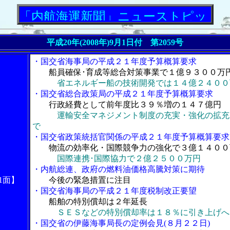
航海運新聞」ニューストピックス
平成20年(2008年)9月1日付 第2059号
・国交省海事局の平成２１年度予算概算要求
船員確保･育成等総合対策事業で１億９３００万
省エネルギー船の技術開発では１４億２４００
・国交省総合政策局の平成２１年度予算概算要求
行政経費として前年度比３９％増の１４７億円
運輸安全マネジメント制度の充実・強化の拡充
で
・国交省政策統括官関係の平成２１年度予算概算要求
物流の効率化・国際競争力の強化で３億１４００
国際連携･国際協力で２億２５００万円
・内航総連、政府の燃料油価格高騰対策に期待
1面】
今後の緊急措置に注目
・国交省海事局の平成２１年度税制改正要望
船舶の特別償却は２年延長
ＳＥＳなどの特別償却率は１８％に引き上げへ
・国交省の伊藤海事局長の定例会見(８月２２日)