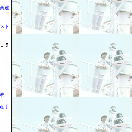
商運
スト
１５
表
産手