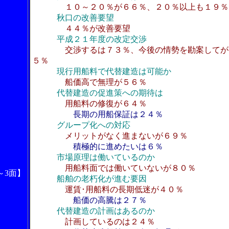
１０～２０％が６６％、２０％以上も１９％
秋口の改善要望
４４％が改善要望
平成２１年度の改定交渉
交渉するは７３％、今後の情勢を勘案してが
５％
現行用船料で代替建造は可能か
船価高で無理が５６％
代替建造の促進策への期待は
用船料の修復が６４％
長期の用船保証は２４％
グループ化への対応
メリットがなく進まないが６９％
積極的に進めたいは６％
市場原理は働いているのか
用船料面では働いていないが８０％
～3面】
船舶の老朽化が進む要因
運賃･用船料の長期低迷が４０％
船価の高騰は２７％
代替建造の計画はあるのか
計画しているのは２４％