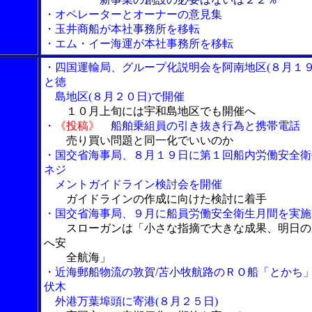
・オペレーターとオーナーの意見集
・玉井商船が本社事務所を移転
・エム・イー海運が本社事務所を移転
・四国運輸局、グループ化説明会を阿南地区(８月１９
と徳
島地区(８月２０日)で開催
１０月上旬には宇和島地区でも開催へ
・
《投稿》
船舶乗組員の引き抜き行為と携帯電話
売り買い問題と同一化でいいのか
・国交省海事局、８月１９日に第１回船内労働安全衛
ネジ
メントガイドライン検討会を開催
ガイドラインの作成に向けた検討に着手
・国交省海事局、９月に船員労働安全衛生月間を実施
スローガンは「小さな指摘で大きな成果、明日の
へ安
全航海」
・近海郵船物流の敦賀/苫小牧航路のＲＯ船「とかち
伏木
外港万葉埠頭に寄港(８月２５日)