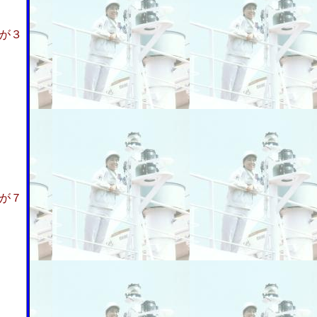
が３
が７