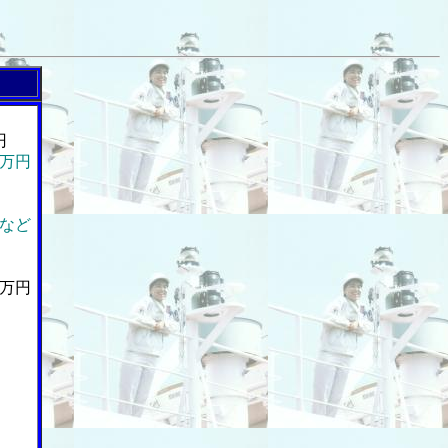
円
万円
など
万円