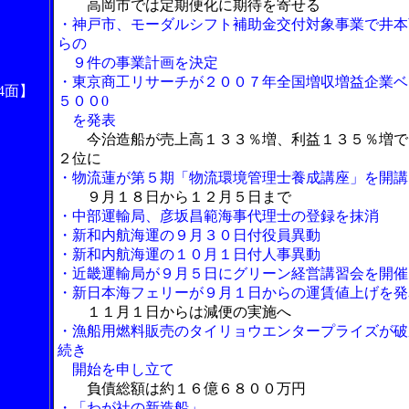
高岡市では定期便化に期待を寄せる
・神戸市、モーダルシフト補助金交付対象事業で井本
らの
９件の事業計画を決定
・東京商工リサーチが２００７年全国増収増益企業ベ
4面】
５００0
を発表
今治造船が売上高１３３％増、利益１３５％増で
２位に
・物流蓮が第５期「物流環境管理士養成講座」を開講
９月１８日から１２月５日まで
・中部運輸局、彦坂昌範海事代理士の登録を抹消
・新和内航海運の９月３０日付役員異動
・新和内航海運の１０月１日付人事異動
・近畿運輸局が９月５日にグリーン経営講習会を開催
・新日本海フェリーが９月１日からの運賃値上げを発
１１月１日からは減便の実施へ
・漁船用燃料販売のタイリョウエンタープライズが破
続き
開始を申し立て
負債総額は約１６億６８００万円
・「わが社の新造船」