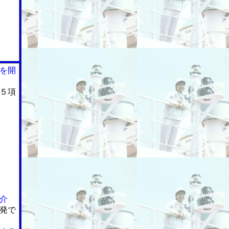
を開
５項
介
発で