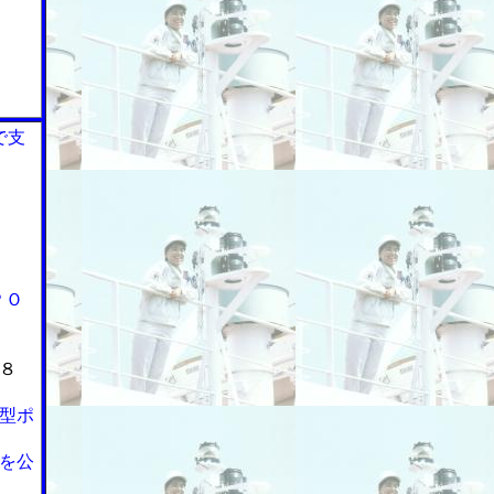
で支
ＰＯ
８
型ポ
を公