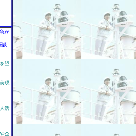
急が
座談
を望
実現
人活
や企