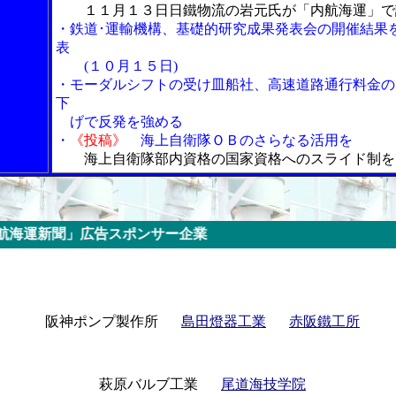
１１月１３日日鐵物流の岩元氏が「内航海運」で
・鉄道･運輸機構、基礎的研究成果発表会の開催結果
表
(１０月１５日)
・モーダルシフトの受け皿船社、高速道路通行料金の
下
げで反発を強める
・
《投稿》
海上自衛隊ＯＢのさらなる活用を
海上自衛隊部内資格の国家資格へのスライド制を
告スポンサー企業
阪神ポンプ製作所
島田燈器工業
赤阪鐵工所
萩原バルブ工業
尾道海技学院