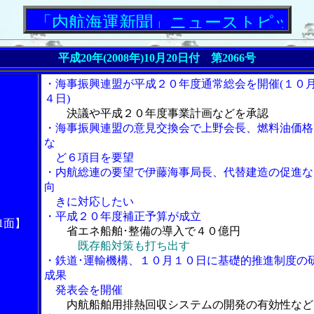
「内航海運新聞」ニューストピックス
平成20年(2008年)10月20日付 第2066号
・海事振興連盟が平成２０年度通常総会を開催(１０
４日)
決議や平成２０年度事業計画などを承認
・海事振興連盟の意見交換会で上野会長、燃料油価格
な
ど６項目を要望
・内航総連の要望で伊藤海事局長、代替建造の促進な
向
きに対応したい
・平成２０年度補正予算が成立
1面】
省エネ船舶･整備の導入で４０億円
既存船対策も打ち出す
・鉄道･運輸機構、１０月１０日に基礎的推進制度の
成果
発表会を開催
内航船舶用排熱回収システムの開発の有効性など