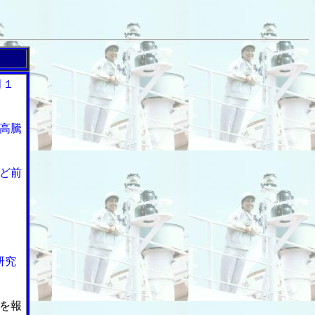
月１
高騰
ど前
研究
を報