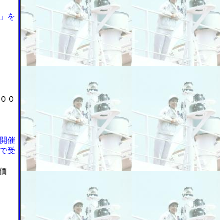
」を
００
開催
で受
価