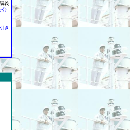
講義
を公
引き