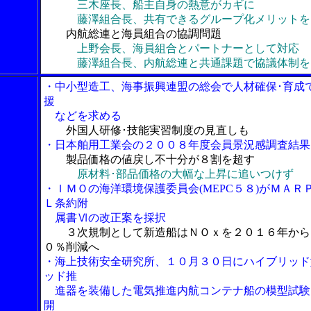
三木座長、船主自身の熱意がカギに
藤澤組合長、共有できるグループ化メリットを
内航総連と海員組合の協調問題
上野会長、海員組合とパートナーとして対応
藤澤組合長、内航総連と共通課題で協議体制を
・中小型造工、海事振興連盟の総会で人材確保･育成
援
などを求める
外国人研修･技能実習制度の見直しも
・日本舶用工業会の２００８年度会員景況感調査結果
製品価格の値戻し不十分が８割を超す
原材料･部品価格の大幅な上昇に追いつけず
・ＩＭＯの海洋環境保護委員会(MEPC５８)がＭＡＲ
Ｌ条約附
属書Ⅵの改正案を採択
３次規制として新造船はＮＯｘを２０１６年から
０％削減へ
・海上技術安全研究所、１０月３０日にハイブリッド
ッド推
進器を装備した電気推進内航コンテナ船の模型試験
開