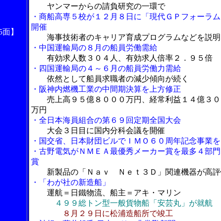
ヤンマーからの請負研究の一環で
・商船高専５校が１２月８日に「現代ＧＰフォーラム
開催
5面】
海事技術者のキャリア育成プログラムなどを説明
・中国運輸局の８月の船員労働需給
有効求人数３０４人、有効求人倍率２．９５倍
・四国運輸局の４～６月の船員労働力需給
依然として船員求職者の減少傾向が続く
・阪神内燃機工業の中間期決算を上方修正
売上高９５億８０００万円、経常利益１４億３０
万円
・全日本海員組合の第６９回定期全国大会
大会３日目に国内分科会議を開催
・国交省、日本財団ビルでＩＭＯ６０周年記念事業を
・古野電気がＮＭＥＡ最優秀メーカー賞を最多４部門
賞
新製品の「Ｎａｖ Ｎｅｔ３Ｄ」関連機器が高評
・「わが社の新造船」
運航＝日鐵物流、船主＝アキ・マリン
４９９総トン型一般貨物船「安芸丸」が就航
８月２９日に松浦造船所で竣工