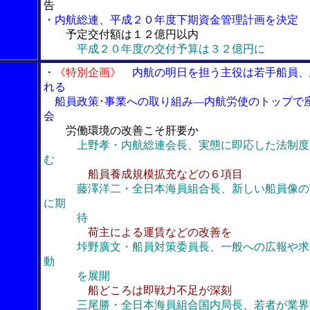
告
・内航総連、平成２０年度下期資金管理計画を決定
予定交付額は１２億円以内
平成２０年度の交付予算は３２億円に
・
《特別企画》
内航の明日を担う主役は若手船員、
れる
船員政策･事業への取り組み―内航労使のトップで
会
労働環境の改善こそ肝要か
上野孝・内航総連会長、実態に即応した法制度
む
船員養成規模拡充などの６項目
藤澤洋二・全日本海員組合長、新しい船員像の
に期
待
荷主による運賃などの改善を
垰野廣文・船員対策委員長、一般への広報や求
動
を展開
船どころは即戦力不足が深刻
三尾勝・全日本海員組合国内局長、若者が業界