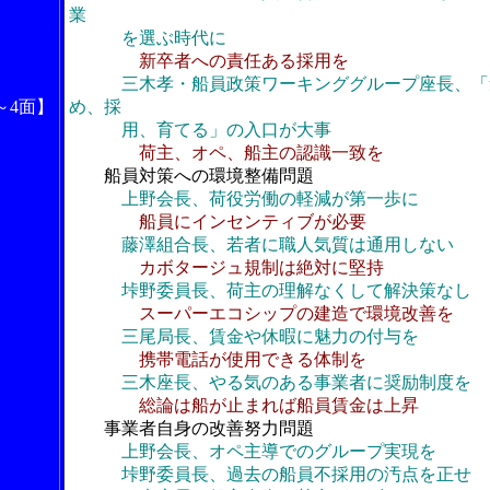
業
を選ぶ時代に
新卒者への責任ある採用を
三木孝・船員政策ワーキンググループ座長、「
～4面】
め、採
用、育てる」の入口が大事
荷主、オペ、船主の認識一致を
船員対策への環境整備問題
上野会長、荷役労働の軽減が第一歩に
船員にインセンティブが必要
藤澤組合長、若者に職人気質は通用しない
カボタージュ規制は絶対に堅持
垰野委員長、荷主の理解なくして解決策なし
スーパーエコシップの建造で環境改善を
三尾局長、賃金や休暇に魅力の付与を
携帯電話が使用できる体制を
三木座長、やる気のある事業者に奨励制度を
総論は船が止まれば船員賃金は上昇
事業者自身の改善努力問題
上野会長、オペ主導でのグループ実現を
垰野委員長、過去の船員不採用の汚点を正せ