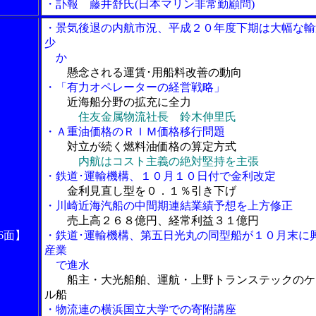
・訃報 藤井舒氏(日本マリン非常勤顧問)
・景気後退の内航市況、平成２０年度下期は大幅な輸
少
か
懸念される運賃･用船料改善の動向
・「有力オペレーターの経営戦略」
近海船分野の拡充に全力
住友金属物流社長 鈴木伸里氏
・Ａ重油価格のＲＩＭ価格移行問題
対立が続く燃料油価格の算定方式
内航はコスト主義の絶対堅持を主張
・鉄道･運輸機構、１０月１０日付で金利改定
金利見直し型を０．１％引き下げ
・川崎近海汽船の中間期連結業績予想を上方修正
売上高２６８億円、経常利益３１億円
6面】
・鉄道･運輸機構、第五日光丸の同型船が１０月末に
産業
で進水
船主・大光船舶、運航・上野トランステックのケ
ル船
・物流連の横浜国立大学での寄附講座