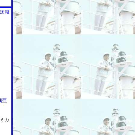
送減
興亜
ミカ