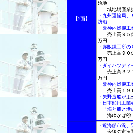
治地
域地場産業振
・九州運輸局、
【5面】
訪船
・阪神内燃機工
売上高９５
万円
・赤阪鐵工所の
売上高９０
万円
・ダイハツディ
売上高３２
万円
・阪神内燃機工
売上高１９
・矢野造船が
ホ
・日本舶用工業
・「海と船と港の
海ゆかば④
・近海船市況、
今後の市況