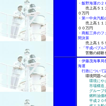
・飯野海運の２
売上高５１
０万円
・第一中央汽船
売上高１１
００万円
・商船三井のフ
間決算
売上高１５
・「平成バブル
苦難の経験
・伊藤茂海事局
海運
行政について
環境問題へ
環境にや
市場構造、
グループ
燃料油価格
平成２０年
省エネ船の