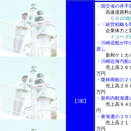
・国交省の井手
高速道路料
ＣＯ2の
・「経営戦略を
企業体力と
イコーズ
・川崎造船が中
渡し
新和ケミカ
・川崎近海汽船
売上高２６
万円
・栗林商船の２
売上高２６
万円
・新和内航海運
【2面】
売上高９４
円
・東海運の２０
売上高２１
万円