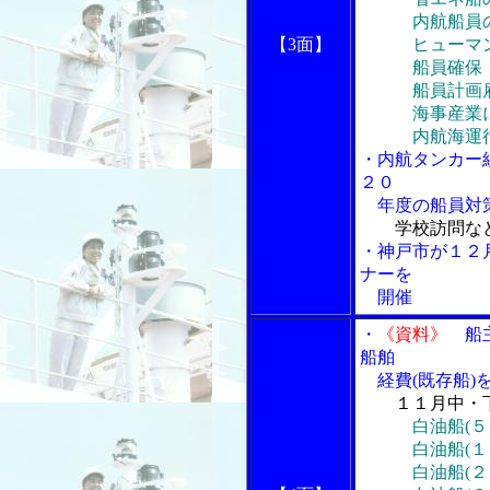
内航船員の
【3面】
ヒューマンイ
船員確保・育
船員計画雇
海事産業にお
内航海運行政
・内航タンカー
２０
年度の船員対策
学校訪問な
・神戸市が１２
ナーを
開催
・
《資料》
船主
船舶
経費(既存船)
１１月中・
白油船(
白油船(１０
白油船(２０