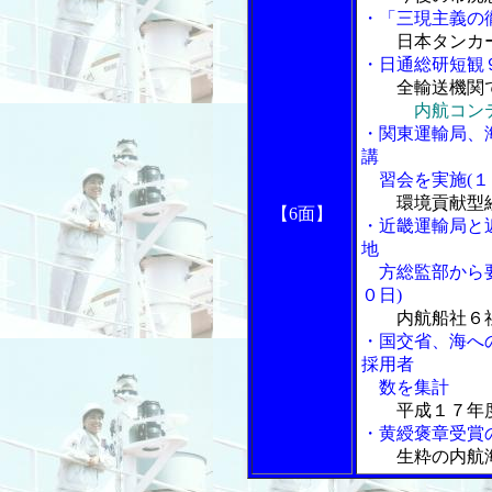
・「三現主義の
日本タンカ
・日通総研短観
全輸送機関
内航コン
・関東運輸局、
講
習会を実施(１
環境貢献型
【6面】
・近畿運輸局と
地
方総監部から要
０日)
内航船社６
・国交省、海へ
採用者
数を集計
平成１７年
・黄綬褒章受賞
生粋の内航