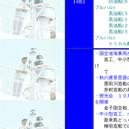
【4面】
白油船(６０
ブルハル)
黒油船(５０
黒油船(１０
黒油船(２０
黒油船(５０
ブルハル)
ケミカル船(
・国交省海事局
造工、中小
け
て
・秋の褒章受賞
墨田川造船
井村造船の井
・燈光会、１０
を開催
金子国交相
・中小型造工、
新来島どっ
檜垣造船での