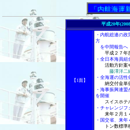
「内航海運新聞
平成20年(200
・内航総連の政
方
を中間報告へ
平成２７年
・全日本海員組
活動方針案
藤澤洋二
・全海運の活性
【1面】
納交付金単価
・海事振興連盟
を開催
スイスホテ
・チャレンジフ
来年２月１
・国交省、来年
トン数標準