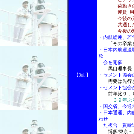
荷動きの
運賃･用
今後の景
共通した
今後の対応
・内航総連、若
「その卒業
・日本内航運送
歓
会を開催
馬目理事長
【3面】
・セメント協会
需要は先行
・セメント協会
前年比９．
３９年ぶ
・国交省、今通
・日本通運、内
わせ
た複合一貫輸
博多/東京～