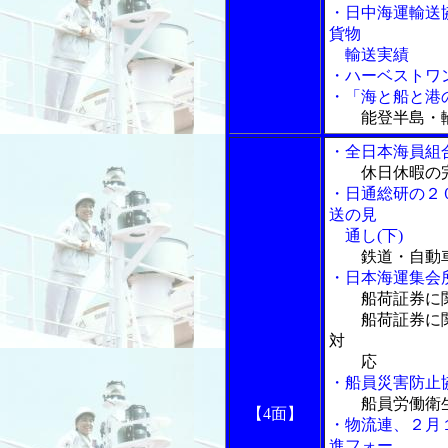
・日中海運輸送
貨物
輸送実績
・ハーベストワ
・「海と船と港の
能登半島・
・全日本海員組
休日休暇の
・日通総研の２
送の見
通し(下)
鉄道・自動
・日本海運集会
船荷証券に
船荷証券に関
対
応
・船員災害防止
船員労働衛
【4面】
・物流連、２月
進フォー