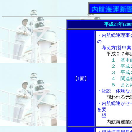
「内航海運新聞」ニュ
平成21年(20
・内航総連理事
の
考え方(答申案
平成２７年
１ 基本
２ 平成２５
３ 平成２８
【1面】
４ 関連
５ まと
・社説「体験なき
問われる元
・内航総連がセ
を要
望
内航海運業
・伊藤海事局長