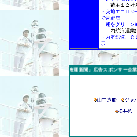
荷主１２社
・交通エコロジ
で青野海
運をグリーン
内航海運業
・内航総連、Ｃ
示
週の「内航海運新聞」広告スポンサー企業
山中造船
ジャ
松井鉄