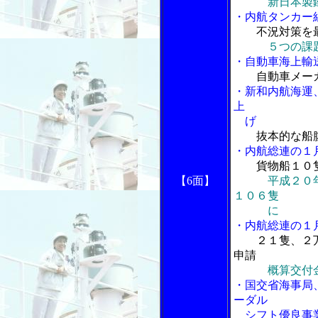
新日本製
・内航タンカー
不況対策を
５つの課
・自動車海上輸
自動車メー
・新和内航海運
上
げ
抜本的な船
・内航総連の１
貨物船１０
【6面】
平成２０
１０６隻
に
・内航総連の１
２１隻、２
申請
概算交付
・国交省海事局
ーダル
シフト優良事