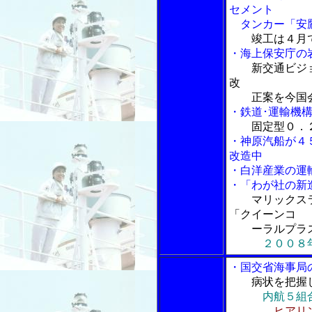
セメント
タンカー「安鷹
竣工は４月
・海上保安庁の
新交通ビジ
改
正案を今国会
・鉄道･運輸機
固定型０．
・神原汽船が４
改造中
・白洋産業の運
・「わが社の新
マリックス
「クイーンコ
ーラルプラス
２００８
・国交省海事局
病状を把握
内航５組
ヒアリ