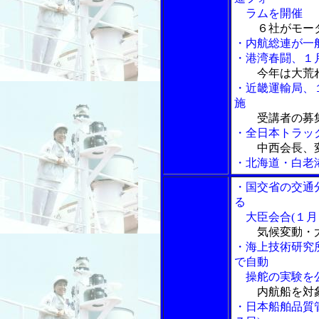
ラムを開催
６社がモー
・内航総連が一
・港湾春闘、１
今年は大荒
・近畿運輸局、
施
受講者の募
・全日本トラッ
中西会長、
・北海道・白老
・国交省の交通
る
大臣会合(１月
気候変動・
・海上技術研究
で自動
操舵の実験を
内航船を対
・日本船舶品質管