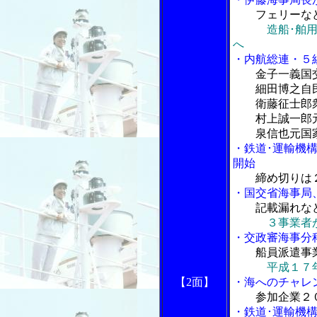
フェリーな
造船･舶
へ
・内航総連・５
金子一義国
細田博之自民
衛藤征士郎衆
村上誠一郎元
泉信也元国家
・鉄道･運輸機
開始
締め切りは
・国交省海事局
記載漏れな
３事業者
・交政審海事分
船員派遣事
平成１７
【2面】
・海へのチャレ
参加企業２
・鉄道･運輸機