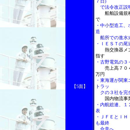
７日)
で法令改正説
船舶設備規
で
・中小型造工、
造
船所での進水
・ＩＥＳＴの尾
熱交換器メ
指す
・古野電気の３
売上高７０
万円
・東海運が関東
【5面】
トラッ
クの３社を完
国内物流事
・内航総連、１
表
・ＪＦＥとＩＨ
も最終
合意へ