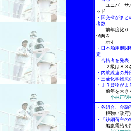
ユニバーサ
ッド
・国交省がまと
者数
前年度比０
傾向を
示す
・日本舶用機関
定
合格者を発表
２級は８３
・内航総連の外
・三菱化学物流
・ＪＲ貨物がま
前年を大き
小林正明
・各組合、金融
根強い政府
・「鉄鋼荷主の
船腹需給を