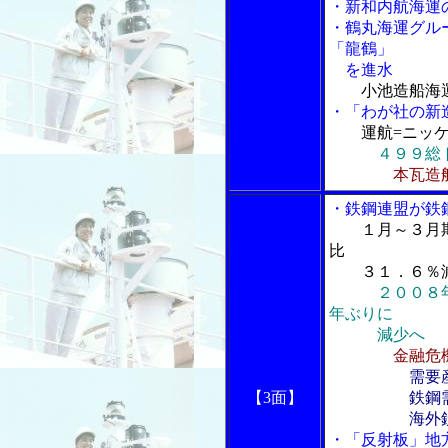
・新和内航海運
・鶴丸海運グル
「龍鶴」
を進水
小池造船海
・「わが社の新
運航=ニッ
４９９総
本瓦造
・鉄鋼連盟が鉄
１月～３月
比
３１．６％減
２００８
年ぶりに
減少へ
金融危
需要
【3面】
鉄鋼需給動向
海外鉄鋼
・「反射板」地