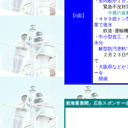
・全内船が１月
緊急不況対
今後の返
【6面】
・４９９総トン
業で進水
鉄道･運輸
・中小型造工、
水分
解型防汚塗料
２月２３日
で
・大阪府などが
ーを
開催
今週の「内航海運新聞」広告スポンサー企業