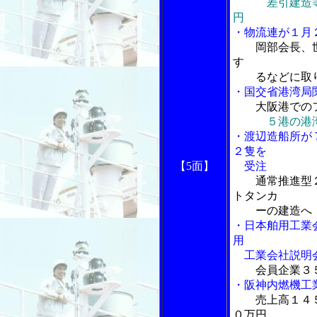
差引建造等納
円
・物流連が１月
岡部会長、
す
るなどに取り
・国交省港湾局
大阪港での
５港の港
・渡辺造船所が
２隻を
【5面】
受注
通常推進型
トタンカ
ーの建造へ
・日本舶用工業
用
工業会社説明
会員企業３
・阪神内燃機工
売上高１４
０万円