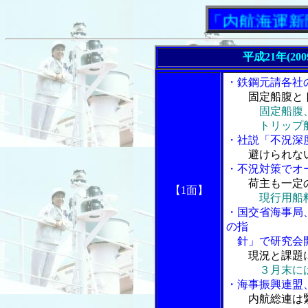
「内航海運新聞」ニ
平成21年(20
・鉄鋼元請各社
固定船腹と
固定船腹
トリップ船、
・社説「不況深
避けられな
・不況対策でオ
荷主も一定
【1面】
現行用船
・国交省海事局
の指
針」で研究会開
現況と課題
３月末に
・海事振興連盟
内航総連は