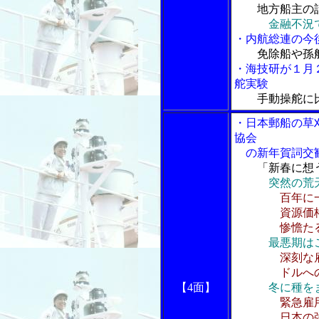
地方船主の
金融不況
・内航総連の今
免除船や孫
・海技研が１月
舵実験
手動操舵に
・日本郵船の草
協会
の新年賀詞交
「新春に想
突然の荒
百年に
資源価格の
惨憺たる海
最悪期は
深刻な
ドルへの信
【4面】
冬に種を
緊急雇
日本の強み