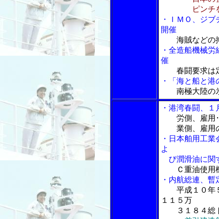
ピンチをチ
・ＩＭＯ、ジブ
開催
海賊などの
・全造船機械労
催
春闘要求は
・「海と船と港の
南極大陸の
・港湾春闘、１
労側、雇用
業側、雇用の
・日本舶用工業
よ
び潤滑油に関す
Ｃ重油使用
・内航総連、暫
平成１０年
１１５万
３１８４総ト