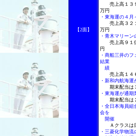
売上高１３
万円
・東海運の４月
売上高３２
【2面】
万円
・青木マリーン
売上高９１
円
・商船三井のフ
結業
績
売上高１４
・新和内航海運
期末配当は３
・東海運が通期
期末配当は
・全日本海員組
会を
開催
Ａクラスは
・三菱化学物流