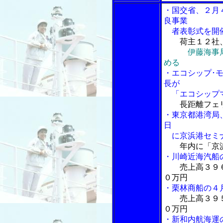
・国交省、２月
良事業
者表彰式を開
荷主１２社
伊藤海事
める
・エコシップ･
長が
「エコシップマ
長距離フェ
・東京都港湾局
日
に京浜港セミ
年内に「京
・川崎近海汽船
売上高３９
０万円
・栗林商船の４
売上高３９
０万円
・新和内航海運