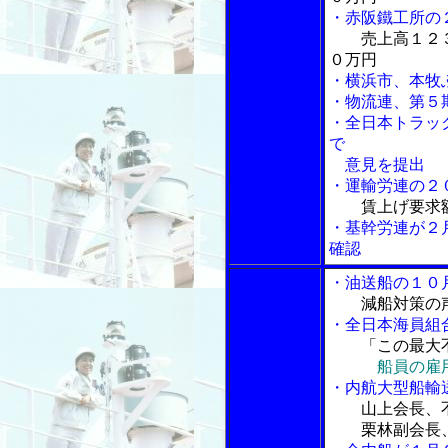
・赤阪鐵工所の
売上高１２
０万円
・横浜市、本牧
・物流連、第５
・全日本トラッ
で
意見を提出
・運輸労連の２
賃上げ要求
・基幹労連が２
確認
・油送船の１０
減船対策の
・全日本海員組
「この最大不
船員の雇
・内航大型船輸
山上会長、
栗林副会長、