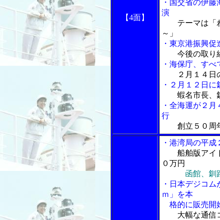
・国交省の伊藤
演
【4面】
テーマは「
～」
・東京港振興促
今後の取り
・海保庁、すべ
２月１４日
・２月１２日に
蝦名市長、
・全海運が２月
行
創立５０周
・港湾局の平成
船舶版アイ
０万円
函館、釧
・日本デジコム
ｍ」を本
格的に販売開
大幅な通信