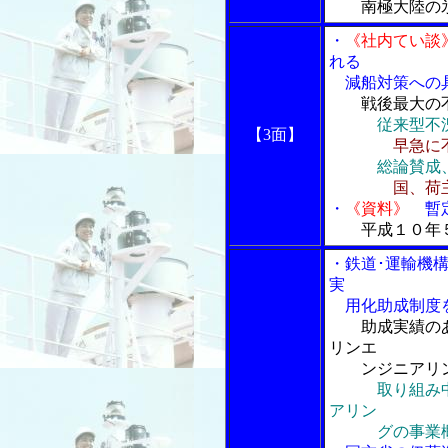
南極大陸の
・
《社内てい談
れる
減船対策への具
戦後最大の
従来型不
【3面】
早急に
総論賛成
国、荷
・
《資料》
暫定
平成１０年
・鉄道･運輸機
実
用化助成制度
助成実績の
リンエ
ンジニアリン
取り組み
アリン
グの事業概