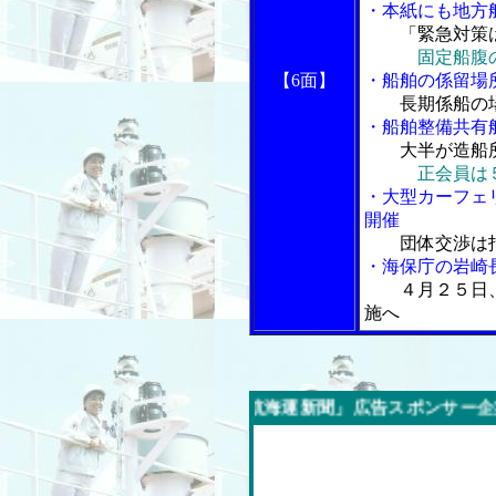
・本紙にも地方
「緊急対策
固定船腹
【6面】
・船舶の係留場
長期係船の
・船舶整備共有
大半が造船
正会員は
・大型カーフェ
開催
団体交渉は
・海保庁の岩崎
４月２５日
施へ
今週の「内航海運新聞」広告スポンサー企業