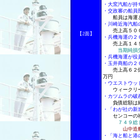
・大窯汽船が持
・交政審の船員
船員は海運
・川崎近海汽船
売上高５０
【2面】
・兵機海運の２
売上高１４
当期純損
・兵機海運が役
・玉井商船の２
売上高６２
万円
・ウエストウッ
ウィークリ
・カツムラの破
負債総額は
・「わが社の新
センコーの
７４９総
山中造
・「海と船と港の