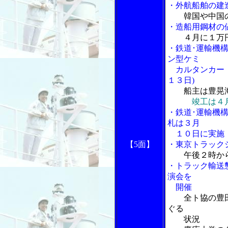
・外航船舶の建
韓国や中国
・造船用鋼材の
４月に１万
・鉄道･運輸機
ン型ケミ
カルタンカー「
１３日)
船主は豊晃
竣工は４
・鉄道･運輸機
札は３月
１０日に実施
【5面】
・東京トラック
午後２時か
・トラック輸送
演会を
開催
全ト協の豊
ぐる
状況