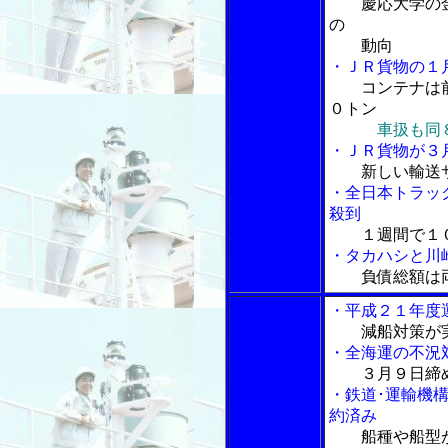
慶応大学の金
の
動向
・ＪＲ貨物の１
コンテナは
０トン
車扱も同
・ＪＲ貨物が３
新しい輸送
・全日本トラック
殺到
１週間で１
・タカハシと川
負債総額は
・平成２１年度
減船対策が
・全海運の不況
３月９日締
・鉄道･運輸機
約済み
船種や船型