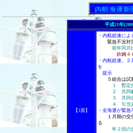
「内航海運新聞」ニ
平成21年(20
・内航総連によ
緊急不況対
前年同月
鉄鋼４
・内航総連、２
を
提示
５組合は試
１ 暫定
２ 共同解
３ 共同係
４ 引当資格
【1面】
・全海運が緊急
１月期の交
る
年２回の