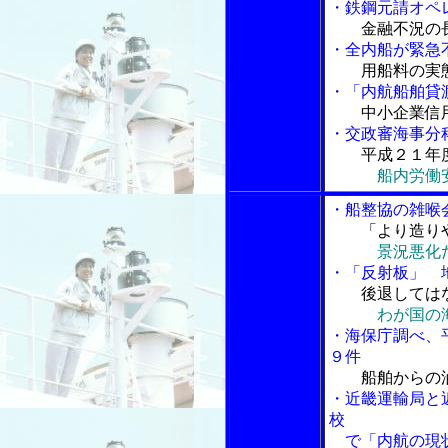
・鉄鋼元請オペ
金融不況の
・全内船が緊急
用船料の実
・「内航船舶貸
中小企業信
・交政審海事分
平成２１年
船内労働
・船整協の雑喉
「より造り
景況悪化
・「反射板」 
後退しては
わが国の
・海保庁調べ、
９件
船舶からの
・近畿運輸局と
校
で「内航の現状