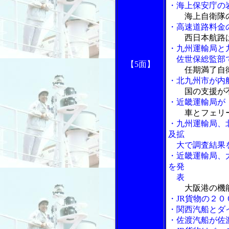
・海上保安庁の
海上自衛隊
・高速道路料金
西日本航路
・九州運輸局と
佐世保総監部で
【5面】
任期満了自
・北九州市が内
国の支援が
・近畿運輸局が
車とフェリ
・九州運輸局、
及拡
大で調査結果
・近畿運輸局、
を発
表
大阪港の機
・JR貨物の２
・関西汽船とダ
・佐渡汽船が佐