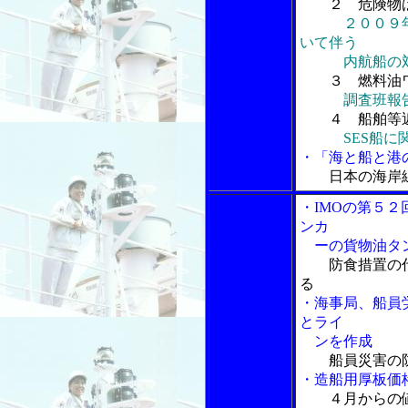
２ 危険物
２００９
いて伴う
内航船の対
３ 燃料油
調査班報
４ 船舶等
SES船
・「海と船と港の
日本の海岸
・IMOの第５２
ンカ
ーの貨物油タン
防食措置の
る
・海事局、船員
とライ
ンを作成
船員災害の
・造船用厚板価
４月からの