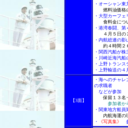
・オーシャン東
燃料油価格
・大型カーフェ
食料金につ
・港湾春闘、第
４月５日の
・内航総連の影
約４時間２
・関西汽船が株
・川崎近海汽船
・上野トランス
・上野輸送の４
・海へのチャレ
の求職者
などが参加
保留１３名
【3面】
参加者か
・関東地方船員
内航海運の
・
《写真集》
参