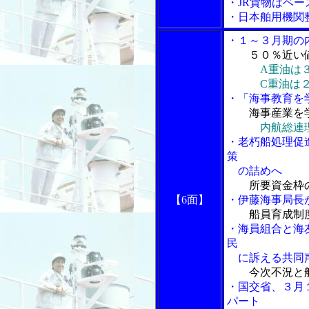
・JR貨物はベ
・日本舶用機関
・１～３月期の
５０％近い
A重油は
C重油は２万
・「海事教育を
海事産業を
内航総連
・老朽船処理促
策
の詰めへ
所要資金枠
【6面】
・伊藤海事局長が
船員育成制
・海員組合と海
民
に訴える共同声
今次不況と
・国交省、３月
パート