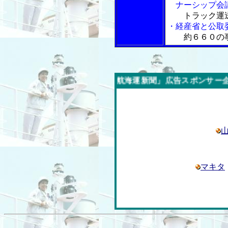
ナーシップ会
トラック運
・経産省と公取
約６６０の
今週の「内航海運新聞」広告スポンサー企業
マキタ