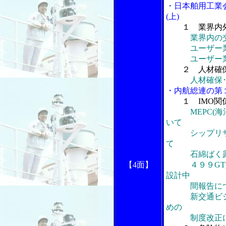
・日本舶用工業
(上)
１ 業界内
業界内の
ユーザー業界
ユーザー業界
２ 人材確
人材確保
・内航総連の第
１ IMO
MEPC
いて
シップリサイ
て
石綿ばく露防
【4面】
４９９GT型
設計中
間報告につ
新交通ビジョ
めの
制度改正に