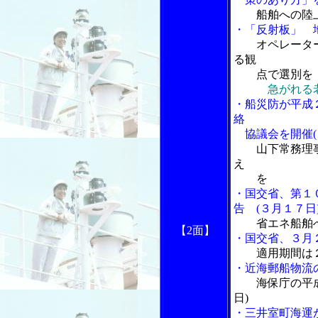
船舶への陸
・「反射板」 
オペレータ
る観
点で選別を
急がれる
・船災防が平成
絡
協議会を開催(
山下常務理
え
を
・国交省、第１
告 (３月１７日
省エネ船舶
【2面】
・国交省、３月
適用期間は
・近海郵船物流
海保庁の平成
日)
・三井室町海運