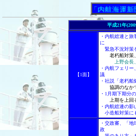
「内航海運新聞」ニ
平成21年(20
・内航総連と旅
に
緊急不況対策
老朽船対策
上野会長
・内航フェリー
【1面】
議
・社説「老朽船
協調のなか
・1月期下期分の
上期を上回
・内航総連の影
小造船対策に
・交政審、「地
政
策のあり方」を