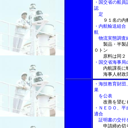
・国交省の船員
認
定
９１名の内
・内航輸送組合
航
物流実態調査
製品・半製
０トン
原料は同２．
・国交省海事局
内航課長に
海事人材政策
・海技教育財団
果
を公表
改善を望む
・ＮＥＤＯ、平
適合
証明書の交付
申請締め切