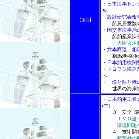
・日本海事セン
ル
設計研究会報
【3面】
船員居室数
・国交省海事局
船舶産業課
大臣官房
・井本商運、相
相馬港/横
・日本舶用機関
・トヨフジ海運
へ
・「海と船と港の
世界の海岸
・日本舶用工業
(中)
３ 安全･
ＩＭＯ当
環境問題への
４ 技術開
新製品の