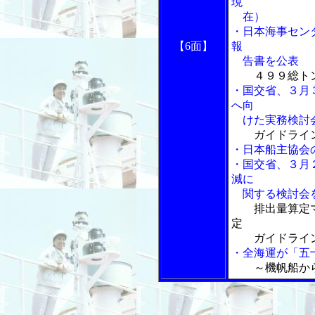
現
在）
・日本海事セン
【6面】
報
告書を公表
４９９総ト
・国交省、３月
へ向
けた実務検討
ガイドライ
・日本船主協会
・国交省、３月
減に
関する検討会
排出量算定
定
ガイドライン
・全海運が「五
～機帆船か