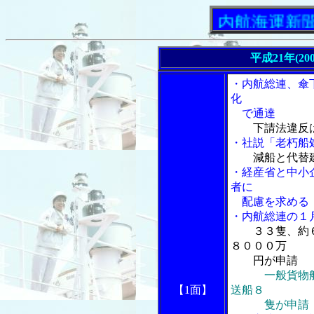
「内航海運新聞」ニ
平成21年(20
・内航総連、傘
化
で通達
下請法違反
・社説「老朽船
減船と代替
・経産省と中小
者に
配慮を求める
・内航総連の１
３３隻、約
８０００万
円が申請
一般貨物
【1面】
送船８
隻が申請