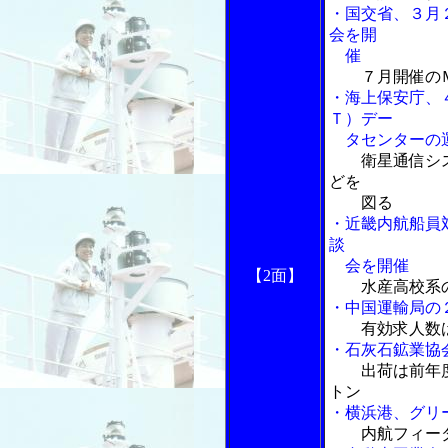
・国交省、３月
会を開
催
７月開催の
・海上保安庁、
Ｔ）デー
タセンターの
衛星通信シ
どを
図る
・近畿内航船員
談
会を開催
【2面】
水産高校系
・中国運輸局の
有効求人数
・石灰石鉱業協
出荷は前年
トン
・横浜港、グリ
内航フィー