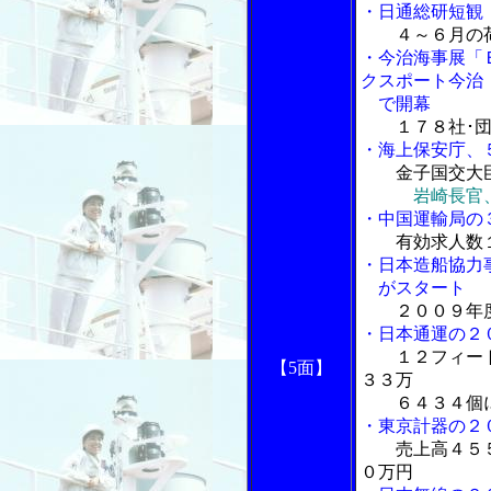
・日通総研短観
４～６月の
・今治海事展「
クスポート今治
で開幕
１７８社･
・海上保安庁、
金子国交大
岩崎長官
・中国運輸局の
有効求人数
・日本造船協力
がスタート
２００９年
・日本通運の２
１２フィー
【5面】
３３万
６４３４個
・東京計器の２
売上高４５
０万円