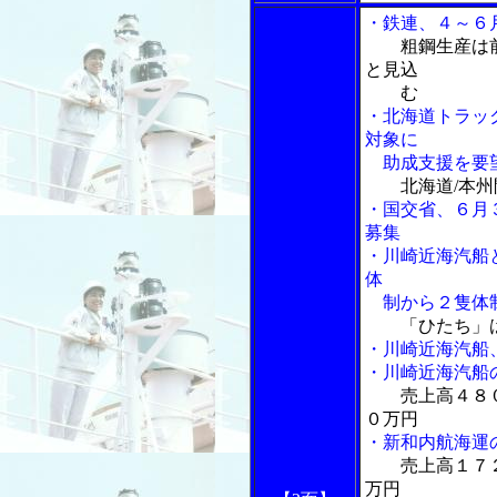
・鉄連、４～６
粗鋼生産は
と見込
む
・北海道トラッ
対象に
助成支援を要
北海道/本
・国交省、６月
募集
・川崎近海汽船
体
制から２隻体
「ひたち」
・川崎近海汽船
・川崎近海汽船
売上高４８
０万円
・新和内航海運
売上高１７
万円