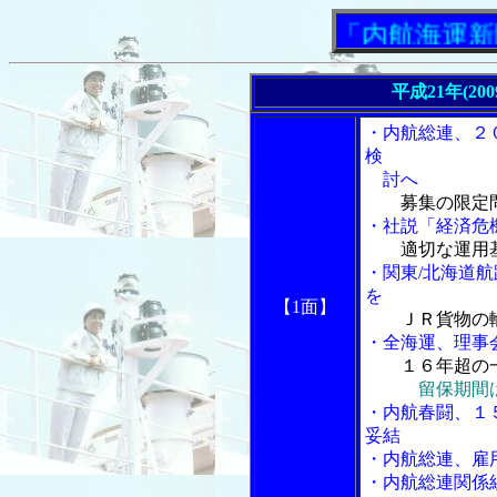
「内航海運新聞」ニ
平成21年(20
・内航総連、２
検
討へ
募集の限定
・社説「経済危機
適切な運用
・関東/北海道
を
【1面】
ＪＲ貨物の
・全海運、理事
１６年超の
留保期間
・内航春闘、１
妥結
・内航総連、雇
・内航総連関係