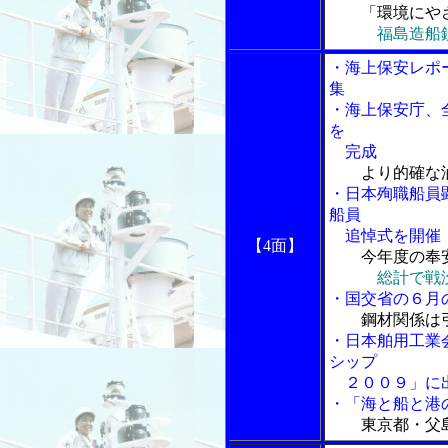
「環境にやさ
福島造船
・海上保安レポ
集
・海上保安庁、
を
完成
より的確な
・日本殉職船員
船員
追悼式を開催
【4面】
今年度の奉
総計で戦
・国交省の６月
鋼材関係は
・日本舶用工業
シップ
２００９」に
・「海と船と港
東京都・父