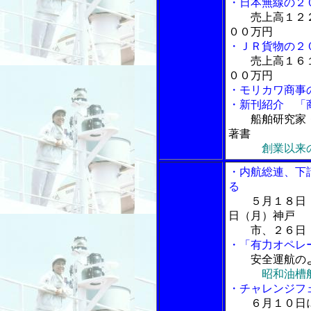
・日本無線の２
売上高１２
００万円
・ＪＲ貨物の２
売上高１６
００万円
・モリカワ商事
・新刊紹介 「
船舶研究家
著書
創業以来
・内航総連、下
る
５月１８日
日（月）神戸
市、２６日（
・「有力オペレ
安全運航の
昭和油槽
・チャレンジフ
６月１０日