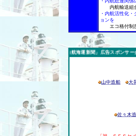
・内航総連関係
内航輸送組
・内航活性化・
ョンを
エコ格付制
今週の「内航海運新聞」広告スポンサー企業
山中造船
大
佐々木