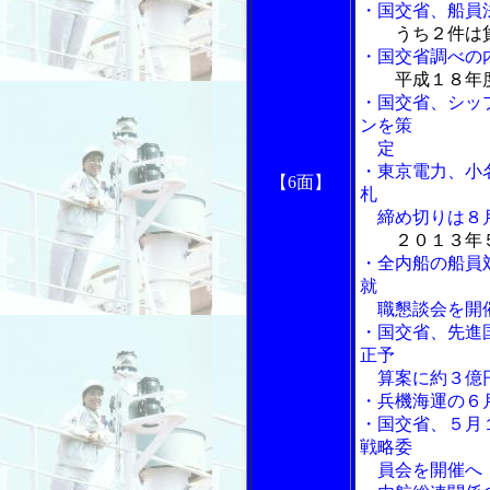
・国交省、船員
うち２件は
・国交省調べの
平成１８年
・国交省、シッ
ンを策
定
・東京電力、小
【6面】
札
締め切りは８
２０１３年
・全内船の船員
就
職懇談会を開
・国交省、先進
正予
算案に約３億
・兵機海運の６
・国交省、５月
戦略委
員会を開催へ