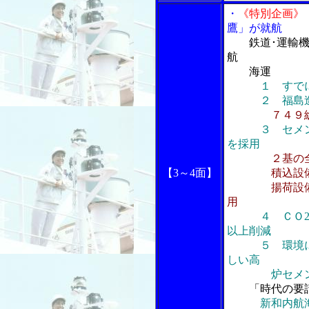
・
《特別企画》
鷹」が就航
鉄道･運輸
航
海運
１ すで
２ 福島造船
７４９
３ セメ
を採用
２基の
【3～4面】
積込設備は
揚荷設備はス
用
４ ＣＯ
以上削減
５ 環境にや
しい高
炉セメン
「時代の要
新和内航