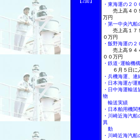
【2面】
・東海運の２０
売上高４０
万円
・第一中央汽船
売上高１７
０万円
・飯野海運の２
売上高９４
００万円
・鉄道･運輸機
６月５日に
・兵機海運、連
・日本海運が運
・日中海運輸送
物
輸送実績
・日本舶用機関
・川崎近海汽船
異
動
・川崎近海汽船