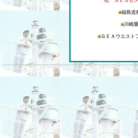
「祝 ＳＥＳセ
福島
川崎
ＧＥＡウエスト