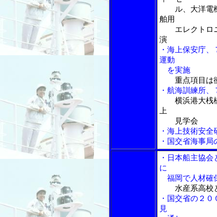
ル、大洋電機
舶用
エレクトロニ
演
・海上保安庁、
運動
を実施
重点項目は
・航海訓練所、
横浜港大桟
上
見学会
・海上技術安全
・国交省海事局
・日本船主協会
に
福岡で人材確保
水産系高校
・国交省の２０
見