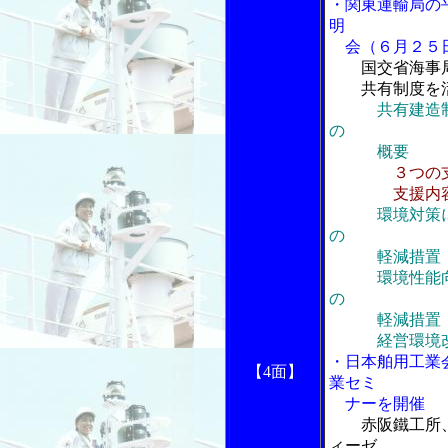
・関東運輸局の
明
会（６月２５
国交省海事
共有制度を活
共有建造
の
概要
３つの
支援内
環境対策
の
軽減措置
環境性能向上
の
軽減措置
経営環境改善
・日本舶用工業
【4面】
業セミ
ナーを開催
赤阪鐵工所
ィーゼ