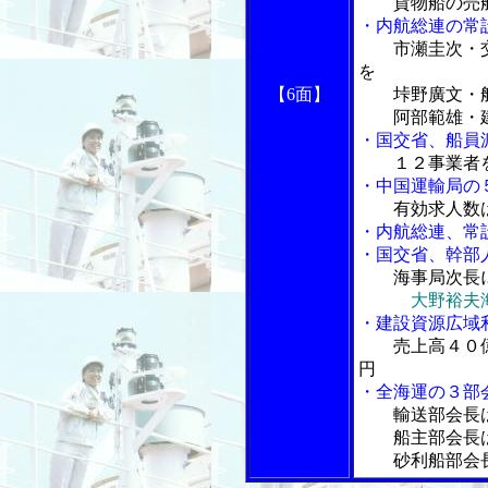
貨物船の売
・内航総連の常
市瀬圭次・
を
【6面】
垰野廣文・船
阿部範雄・建
・国交省、船員
１２事業者
・中国運輸局の
有効求人数
・内航総連、常
・国交省、幹部
海事局次長
大野裕夫
・建設資源広域
売上高４０
円
・全海運の３部
輸送部会長
船主部会長は
砂利船部会長