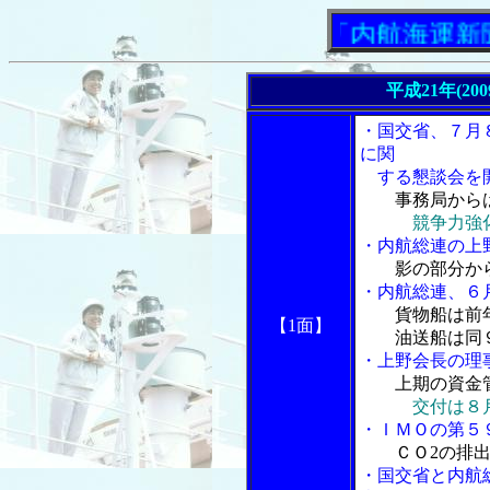
「内航海運新聞」ニ
平成21年(20
・国交省、７月
に関
する懇談会を
事務局から
競争力強
・内航総連の上
影の部分か
・内航総連、６
貨物船は前
【1面】
油送船は同９
・上野会長の理
上期の資金
交付は８
・ＩＭＯの第５
ＣＯ2の排
・国交省と内航