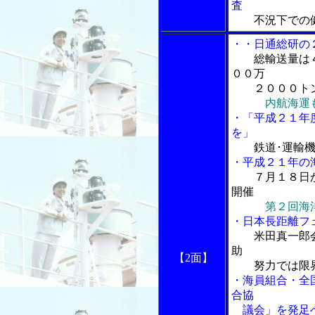
査
不況下での
・・日通総研の
総輸送量は
００万
２０００ト
内航海運
・「平成２１年
を」
鉄道･運輸
・平成２１年の
７月１８日
開催
第２回海
・日本長距離フ
米田真一郎
助
【2面】
努力では限
・海員組合・全
合協
議会」を発足