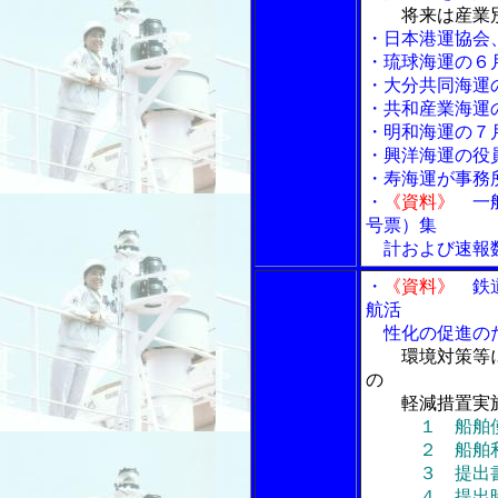
将来は産業
・日本港運協会
・琉球海運の６
・大分共同海運
・共和産業海運
・明和海運の７
・興洋海運の役
・寿海運が事務
・
《資料》
一般
号票）集
計および速報
・
《資料》
鉄道
航活
性化の促進のた
環境対策等
の
軽減措置実
１ 船舶
２ 船舶利用
３ 提出書
４ 提出時