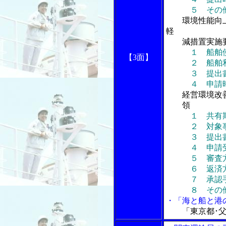
５ その
環境性能向
軽
減措置実施
１ 船舶
【3面】
２ 船舶利用
３ 提出書
４ 申請時
経営環境改
領
１ 共有
２ 対象事
３ 提出書
４ 申請受
５ 審査
６ 返済
７ 承認手
８ その
・「海と船と港
「東京都･