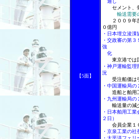
通し
セメント、
輸送需要
２００９年
０億円
・日本埋立浚渫
・交政審の第３
強
化
東京港では
・神戸運輸監理
況
【5面】
受注船価は
・中国運輸局の
造船と舶用
・九州運輸局の
輸送量の減
・日本舶用工業
２日）
会員企業１
・京泉工業の社
・太平洋フェリ