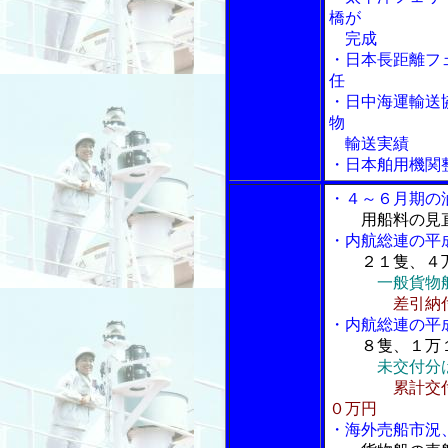
橋が
完成
・日本長距離フ
任
・日中海運輸送
物
輸送実績
・日本舶用機関
・４～６月期の
用船料の見
・内航総連の平
２１隻、４
一般貨物
差引納
・内航総連の平
８隻、１万
未交付分
累計交
０万円
・海外売船市況