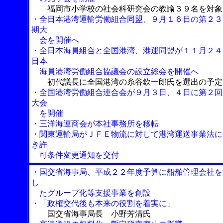
福岡市小学校の社会科研究会の教諭３９名を対象
・全日本港湾運輸労働組合同盟、９月１６日の第２３
期大
会を開催へ
・全日本海員組合と全国港湾、港運同盟が１１月２４
日本
海員港湾労働組合協議会の設立総会を開催へ
初代議長に全国港湾の糸谷欽一郎氏を選出の予定
・全国港湾労働組合連合会が９月３日、４日に第２回
大会
を開催
・三洋海運商会が本社事務所を移転
・関東運輸局がＪＦＥ物流に対して港湾運送事業法に
き許
可条件変更通知を交付
・国交省海事局、平成２２年度予算に船舶管理会社を
し
たグループ化等支援事業を創設
・「政権交代後も本来の役割を着実に」
国交省海事局長 小野芳清氏