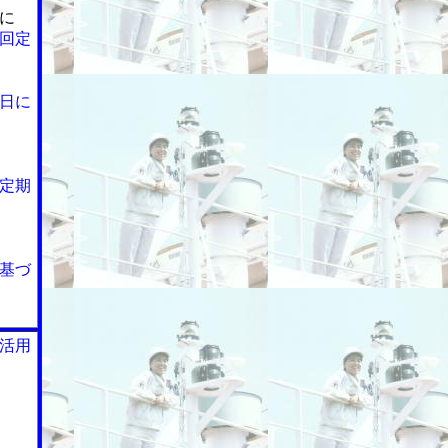
に
回定
日に
定期
基づ
活用