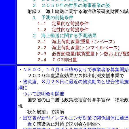
２ ２０５０年の世界の海事産業の姿
附録２ 海上輸送に関する海洋政策研究財団の試
１ 予測の前提条件
１-１ 定量的な前提条件
１-２ 定性的な前提条件
２ 海上輸送に関する予測結果
２‐１ 海上荷動き量(重量トンベース)
２‐２ 海上荷動き量(トンマイルベース)
２‐３ 必要船腹量(載貨重量トン数および隻数
２‐４ ＣＯ2排出量
・ＮＥＤＯ、１０月９日締め切りで事業者を募集開始
２００９年度温室効果ガス排出削減支援事業で
・物流連、８月２８日に最近の物流動向と総合物流施
綱に
ついて説明会を開催
国交省の山口勝弘政策統括官付参事官が「物流政
現
状と展望」で講演
・国交省が新型インフルエンザ対策で関係団体に通達
近
く感染防止対策で説明会を開催へ