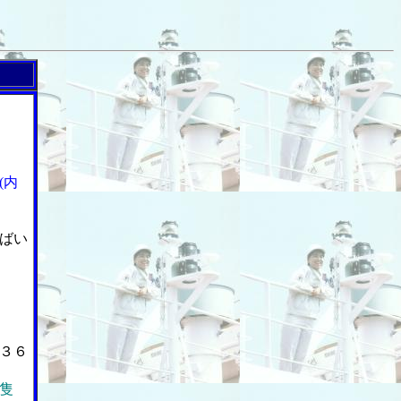
(内
ばい
３６
隻