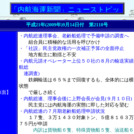
内航海運新聞」ニューストピックス
平成21年(2009年)9月14日付 第2110号
・内航総連理事会、老齢船処理で予備申請の調査へ
組合員に積極的な活用を呼びかけ
・「社説」民主党政権の一次補正予算の全面停止
地方船主に動揺と不安
・内航元請オペレーター上位５０社の８月の輸送実績
航総
連調査)
鉄鋼輸送は６５％まで回復するも、全体的には横
状態
1面】
で厳しさ続く
・内航総連、理事会後に上野会長が会見(９月１０日)
民主党には内航海運の実態に即した対応を望む
・内航総連の７月期老齢船処理申請状況
１７隻、３万１４３０対象トン、５億８１６３万
７５円が申請
内訳は貨物船６隻、特殊貨物船５隻、油送船６