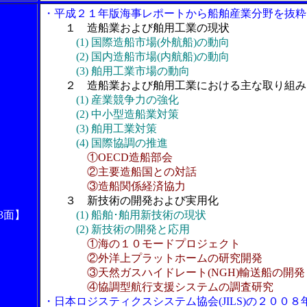
・平成２１年版海事レポートから船舶産業分野を抜粋
１ 造船業および舶用工業の現状
(1) 国際造船市場(外航船)の動向
(2) 国内造船市場(内航船)の動向
(3) 舶用工業市場の動向
２ 造船業および舶用工業における主な取り組み
(1) 産業競争力の強化
(2) 中小型造船業対策
(3) 舶用工業対策
(4) 国際協調の推進
①OECD造船部会
②主要造船国との対話
③造船関係経済協力
３ 新技術の開発および実用化
3面】
(1) 船舶･舶用新技術の現状
(2) 新技術の開発と応用
①海の１０モードプロジェクト
②外洋上プラットホームの研究開発
③天然ガスハイドレート(NGH)輸送船の開発
④協調型航行支援システムの調査研究
・日本ロジスティクスシステム協会(JILS)の２００８