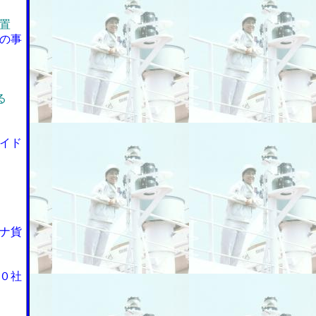
置
の事
る
イド
ナ貨
０社