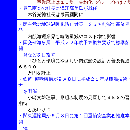
事業廃止は１０隻、集約化･グループ化は７
・辰巳商会の社長に溝江輝美氏が就任
木谷光徳社長は最高顧問に
・民主党の地球温暖化防止対策、２５％削減で産業界
発
内航海運業界も輸送量減やコスト増で影響
・国交省海事局、平成２２年度予算概算要求で標準船
開
発などを目指す
「ひとと環境にやさしい内航船の設計と普及促進
６８００
万円を計上
・鉄道･運輸機構が９月８日に平成２１年度船舶技術
ナー
を開催
小崎文雄理事、乗組み制度の見直しでＳＥＳの普
期待
とあいさつ
・関東運輸局が９月８日に第１回運輸安全業務推進本
開
催