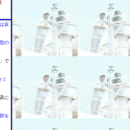
隻
は反
型の
」で
セミ
及に
部を