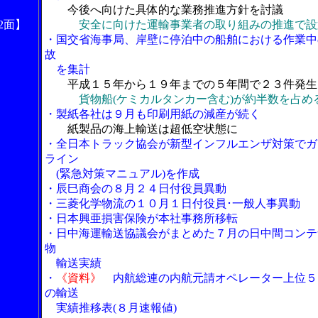
今後へ向けた具体的な業務推進方針を討議
2面】
安全に向けた運輸事業者の取り組みの推進で設
・国交省海事局、岸壁に停泊中の船舶における作業中
故
を集計
平成１５年から１９年までの５年間で２３件発生
貨物船(ケミカルタンカー含む)が約半数を占め
・製紙各社は９月も印刷用紙の減産が続く
紙製品の海上輸送は超低空状態に
・全日本トラック協会が新型インフルエンザ対策でガ
ライン
(緊急対策マニュアル)を作成
・辰巳商会の８月２４日付役員異動
・三菱化学物流の１０月１日付役員･一般人事異動
・日本興亜損害保険が本社事務所移転
・日中海運輸送協議会がまとめた７月の日中間コンテ
物
輸送実績
・
《資料》
内航総連の内航元請オペレーター上位５
の輸送
実績推移表(８月速報値)