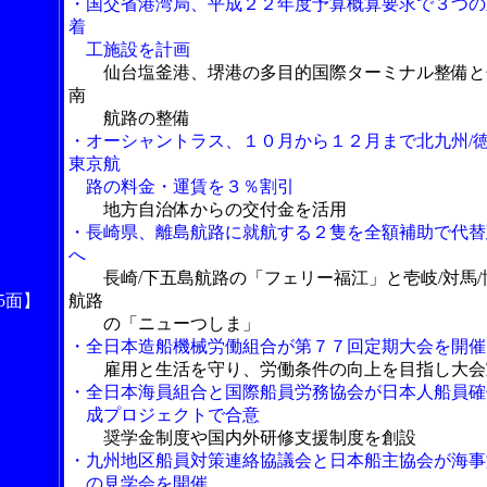
・国交省港湾局、平成２２年度予算概算要求で３つの
着
工施設を計画
仙台塩釜港、堺港の多目的国際ターミナル整備と
南
航路の整備
・オーシャントラス、１０月から１２月まで北九州/徳
東京航
路の料金・運賃を３％割引
地方自治体からの交付金を活用
・長崎県、離島航路に就航する２隻を全額補助で代替
へ
長崎/下五島航路の「フェリー福江」と壱岐/対馬/
5面】
航路
の「ニューつしま」
・全日本造船機械労働組合が第７７回定期大会を開催
雇用と生活を守り、労働条件の向上を目指し大会
・全日本海員組合と国際船員労務協会が日本人船員確
成プロジェクトで合意
奨学金制度や国内外研修支援制度を創設
・九州地区船員対策連絡協議会と日本船主協会が海事
の見学会を開催