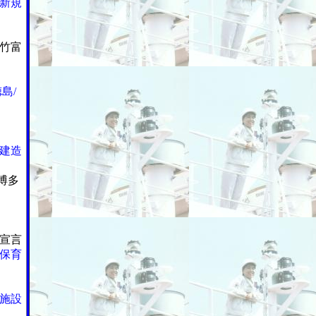
新規
竹富
島/
建造
博多
宣言
保育
施設