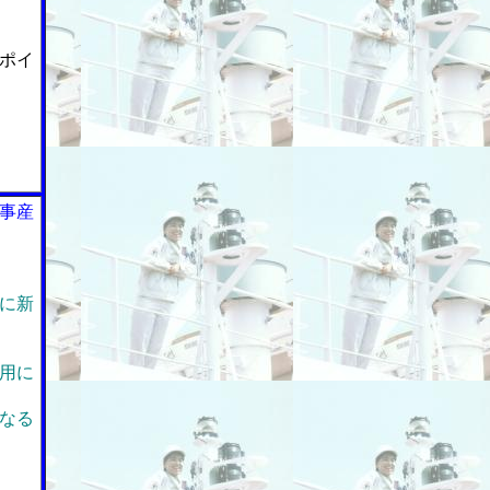
ポイ
事産
に新
用に
なる