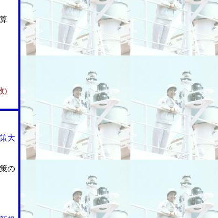
算
)
策大
策の