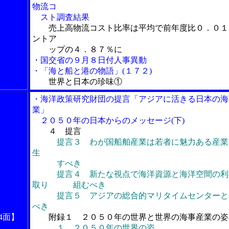
物流コ
スト調査結果
売上高物流コスト比率は平均で前年度比０．０１
ントア
ップの４．８７％に
・国交省の９月８日付人事異動
・「海と船と港の物語」(１７２)
世界と日本の珍味①
・海洋政策研究財団の提言「アジアに活きる日本の海
業」
２０５０年の日本からのメッセージ(下)
４ 提言
提言
３ わが国船舶産業は若者に魅力ある産業
生
すべき
提言４ 新たな視点で海洋資源と海洋空間の利
取り 組むべき
提言５ アジアの総合的マリタイムセンターと
べき
4面】
附録１ ２０５０年の世界と世界の海事産業の姿
１ ２０５０年の世界の姿