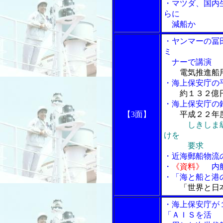
・マツダ、国内
らに
減船か
・ヤンマーの冨
ミ
ナーで講演
電気推進船
・海上保安庁の
約１３２億
・海上保安庁の
【3面】
平成２２年
しきしま
けを
要求
・近海郵船物流
・
《資料》
内航
・「海と船と港の
「世界と日
・海上保安庁が
「ＡＩＳを活