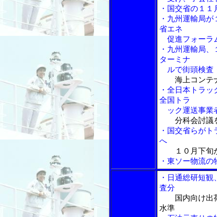
・国交省の１１
・九州運輸局が
省エネ
促進フォーラム
・九州運輸局、
ターミナ
ルで街頭検査
海上コンテ
・全日本トラッ
全国トラ
ック運送事業
分科会討議
・国交省らがト
へ
１０月下旬
・東ソー物流の
・日通総研短観
査分
国内向け出
水準