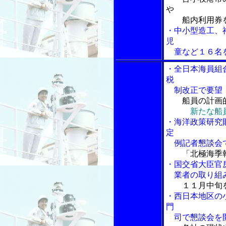
や
船内利用券を
・中小型造工、
児
童など１６名
・全日本海員組
税
制改正で要望
船員の計画
新たな船
・海洋政策研究
定
例記者懇談会
「北極海季報
・国交省大臣官
業者の取り組
１１月中旬
・西日本地区の
門
司で懇談会を