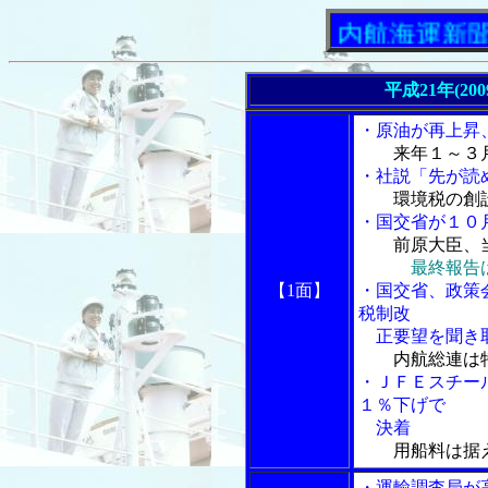
「内航海運新聞」ニュ
平成21年(20
・原油が再上昇
来年１～３
・社説「先が読
環境税の創
・国交省が１０
前原大臣、
最終報告
【1面】
・国交省、政策
税制改
正要望を聞き
内航総連は
・ＪＦＥスチー
１％下げで
決着
用船料は据
・運輸調査局が