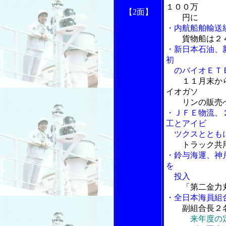
１００万
【2
面】
円に
・内航船舶輸送
貨物船は２
・新日本石油、
初
のバイオＥＴＢ
１１月末か
イオガソ
リンの販売
・ＪＦＥ物流、
工とアイビ
ツクスとともに
トラック共用
・鈴与海運、神戸
を
投入
「第二金力
・全日本海員組
副組合長２
来年度の