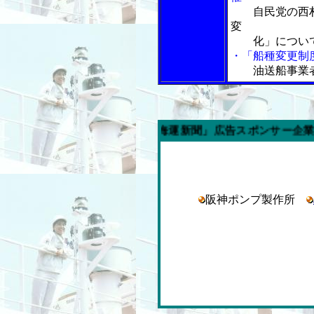
自民党の西
変
化」につい
・「船種変更制
油送船事業
週の「内航海運新聞」広告スポンサー企業
阪神ポンプ製作所