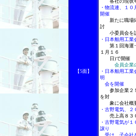
各社の現状
・物流連、１０
開催
新たに職場
討
小委員会を
・日本舶用工業
第１回海運･
１月１６
日)で開催
会員企業
【5面】
・日本舶用工業
明
会を開催
参加企業２
を対
象に会社概要
・古野電気、２
売上高８３
・古野電気が１
譲り
受け、子会社