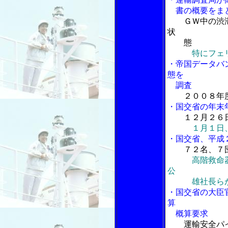
書の概要をま
ＧＷ中の渋
状
態
特にフェ
・帝国データバ
態を
調査
２００８年
・国交省の年末
１２月２６
１月１日
・国交省、平成
７２名、７
高階救命
公
雄社長らが
・国交省の大臣
算
概算要求
運輸安全パ