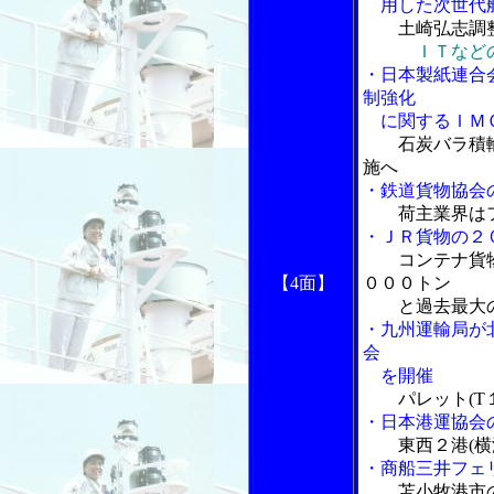
用した次世代航
土崎弘志調
ＩＴなどの
・日本製紙連合
制強化
に関するＩＭＯ
石炭バラ積
施へ
・鉄道貨物協会
荷主業界は
・ＪＲ貨物の２
コンテナ貨
【4面】
０００トン
と過去最大の
・九州運輸局が
会
を開催
パレット(
・日本港運協会
東西２港(
・商船三井フェ
苫小牧港市