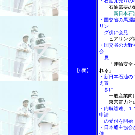
・石油元売りの
石油需要の
新日本石
・国交省の馬淵
リン
グ後に会見
ヒアリング
・国交省の大野
会
見
「運輸安全マ
【6面】
れる」
・新日本石油の
え置
きに
一般産業向
東京電力との
・内航総連、１
申請
の受付を開始
・日本船主協会
催