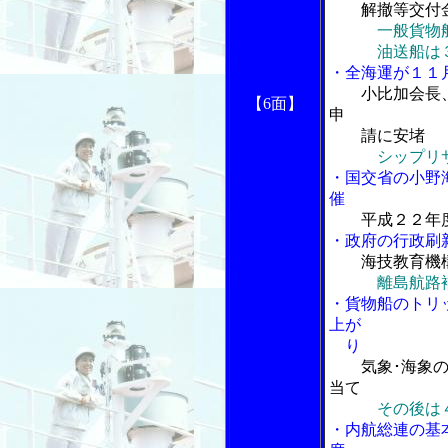
解撤等交付
一般貨物
油送船は３隻
・全海運が１１
小比加会長
【6面】
申
請に安堵
シップリ
・国交省の小野
催
平成２２年
・政府の行政刷
海技教育機
離島航路
・貨物船のトリ
上が
り
気象･海象
当て
その後は
・内航総連の基