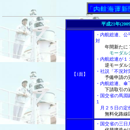
「内航海運新聞」ニ
平成21年(200
・内航総連、公
対
年間新たに
モーダル
・内航総連が１
逆モーダル
・社説「不況対
【1面】
予備申請の
・内航総連、傘
下請取引の
・国交省の馬淵
１
月２５日の定
無料化路線
・国交省の三日
代替建造が