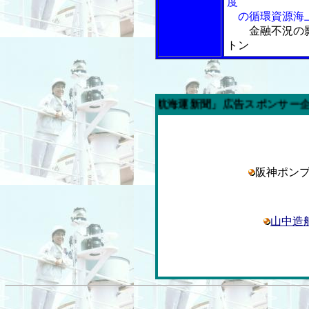
度
の循環資源海
金融不況の
トン
今週の「内航海運新聞」広告スポンサー企業
阪神ポン
山中造