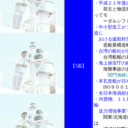
・平成２１年度
荷主と物流
ってモ
ーダルシフト
・中小型造工が
造に
おける援助対策
造船業構造
・台湾の船社が
台湾船舶の
・海上保安庁の
【5面】
海難事故の
関門海峡
・本瓦造船が日
ISO９０
・全日本海員組
・JR貨物、１
輸
送力増強事業
関東/北海
は