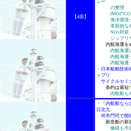
ュー
の整理
IMOのCO
【4面】
海洋環境イ
革新的な省
NOx対策
シップリサ
内航海運を
内航海運
内航海運･内
内航海運･内
・日本船舶技術
ップリ
サイクルセミ
条約は最短
内航船も
・「内航船なら
日北九
州市門司で開
新造船の新
修繕も半