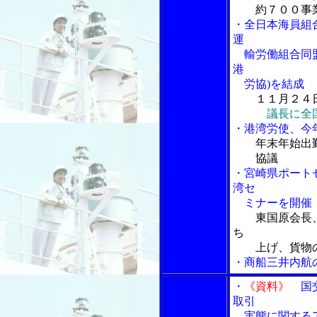
約７００事
・全日本海員組
運
輸労働組合同盟
港
労協)を結成
１１月２４
議長に全
・港湾労使、今
年末年始出
協議
・宮崎県ポート
湾セ
ミナーを開催
東国原会長
ち
上げ、貨物の
・商船三井内航
・
《資料》
国交
取引
実態に関するア