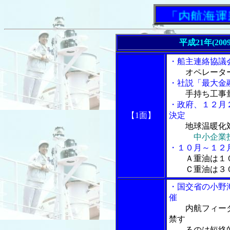
「内航海運新
平成21年(200
・船主連絡協議
オペレータ
・社説「最大金
手持ち工事
・政府、１２月
【1面】
決定
地球温暖化
中小企業
・１０月～１２
Ａ重油は１
Ｃ重油は３０
・国交省の小野
催
内航フィーダ
禁す
るのは短絡的