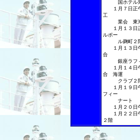
国ホテル
１月７日正午
工
業会 東海大
１月１３日正
ルポー
ル麹町２
１月１３日午
合
銀座ラフィ
１月１４日午
合 海運
クラブ２
１月１９日午
フィー
ナート
１月２０日午
１月２２日午
２階