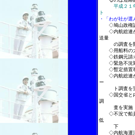
平成２１
ト
・「わが社が選
◇鳩山政権
◇内航総連が
送量
の調査を
◇用船料の大
◇鉄鋼元請オ
◇緊急不況対
◇暫定措置事
◇内航総連が
ー
ト調査を
◇国交省と内
調
査を実施
◇不況で船員
低
下
◇内航海運活性