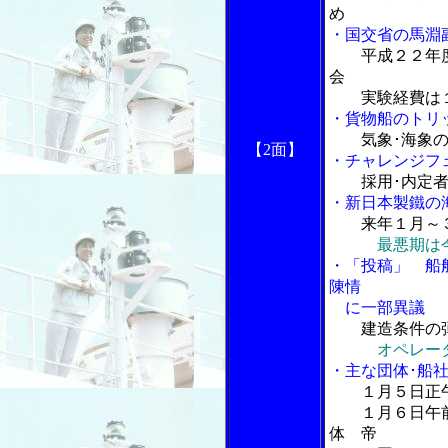
め
・国交省の馬淵
平成２２年
会
実験経費は１
・貨物船のトリ
気象･海象
【2
面】
・チャレンジフェ
採用･内定
・新日本製鐵の
来年１月～
最悪期は
・「投稿」 船
陳情
に一部異議
建造条件の
オペレー
・主な団体･船
１月５日正
１月６日午前
体 帝