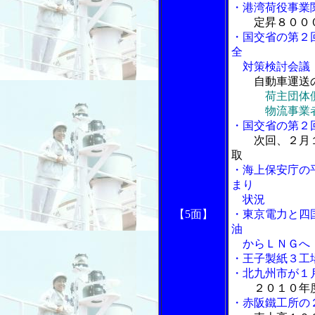
・港湾荷役事業
定昇８００
・国交省の第２
全
対策検討会議
自動車運送
荷主団体
物流事業者業
・国交省の第２
次回、２月
取
・海上保安庁の
まり
状況
【5面】
・東京電力と四
油
からＬＮＧへ
・王子製紙３工
・北九州市が１
２０１０年
・赤阪鐵工所の