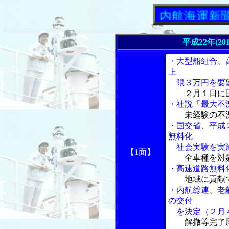
「内航海運新聞」ニュ
平成22年(20
・大型船組合、
上
限３万円を要
２月１日に
・社説「最大不
未経験の不
・国交省、平成
無料化
社会実験を実
【1面】
全車種を対
・高速道路無料
地域に貢献
・内航総連、老
の交付
を決定（２月
解撤等完了