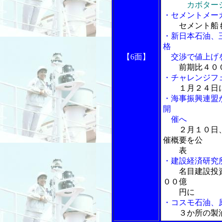
カボター
・セメントメー
セメント船
・新日本石油、
格
【6面】
交渉で値上げ
前期比４０
・チャレンジフ
１月２４日
・海事振興連盟
開
催へ
２月１０日
催概要を公
表
・建設経済研究
名目建設投
００億
円に
・コスモ石油、
３か所の製