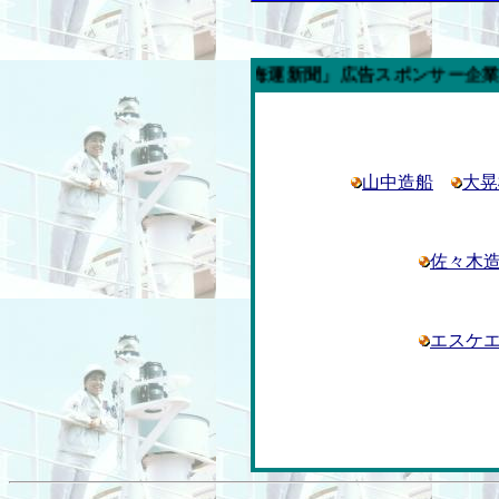
今週の「内航海運新聞」広告スポンサー企業
山中造船
大晃
佐々木
エスケ