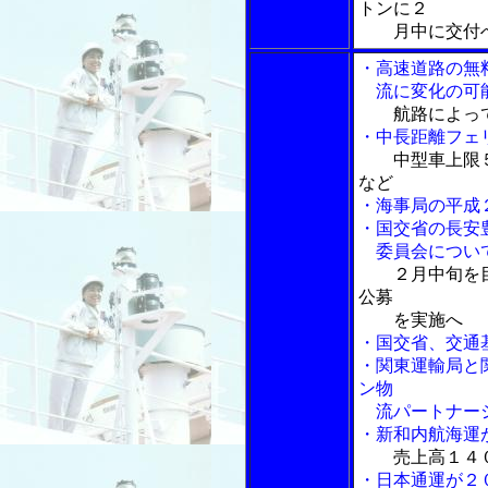
トンに２
月中に交付
・高速道路の無
流に変化の可
航路によっ
・中長距離フェ
中型車上限
など
・海事局の平成
・国交省の長安
委員会につい
２月中旬を
公募
を実施へ
・国交省、交通
・関東運輸局と
ン物
流パートナーシ
・新和内航海運
売上高１４
・日本通運が２