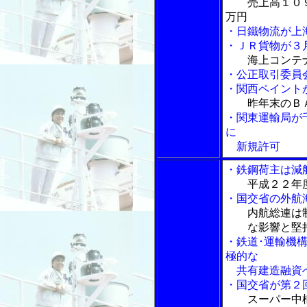
売上高１０
万円
・日鐵物流が上
・ＪＲ貨物が３
海上コンテ
・公正取引委員
・関西ペイント
昨年末のＢ
・関東運輸局が
に
新規許可
・鉄鋼荷主は減
平成２２年
・国交省の外航
内航総連は
な影響と堅持
・鉄道･運輸機
極的な
共有建造融資
・国交省が第２
スーパー中