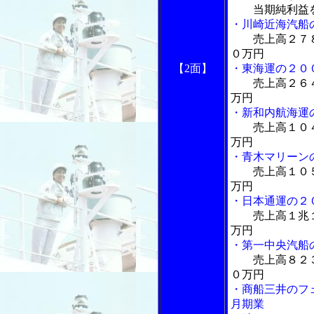
当期純利益
・川崎近海汽船
売上高２７
０万円
【2面】
・東海運の２０
売上高２６
万円
・新和内航海運
売上高１０
万円
・青木マリーン
売上高１０
万円
・日本通運の２
売上高１兆
万円
・第一中央汽船
売上高８２
０万円
・商船三井のフ
月期業