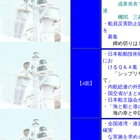
成果発表では
速
機関、三菱重
・船員災害防止
を
募集
締め切りは
・日本船舶技術
にお
けるＱ＆Ａ集
「シップリ
て」
【4面】
・内航総連の外
・国交省がまと
・日本船主協会
・「海と船と港の
海の幸と中
・全国港湾・港
確実
な実施を求め