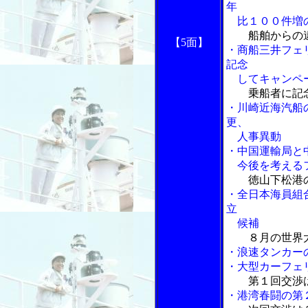
年
比１００件増
船舶からの
【5面】
・商船三井フェ
記念
してキャンペ
乗船者に記
・川崎近海汽船
更、
人事異動
・中国運輸局と
今後を考えるフ
徳山下松港
・全日本海員組
立
候補
８月の世界
・浪速タンカー
・大型カーフェ
第１回交渉
・港湾春闘の第