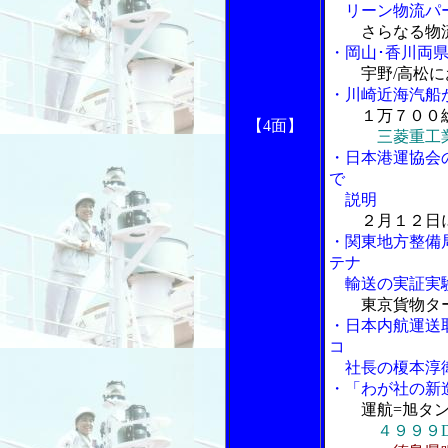
リーン物流パー
さらなる物
・岡山･香川両
宇野/高松
・川崎近海汽船
１万７００
【4面】
三菱重工
・日本港運協会
で
説明
２月１２日
・関東地方整備
テナ
輸送の実証実験
東京貨物タ
・日本内航運送
コ
社長の榎本淳
・「わが社の新
運航=旭タン
４９９９