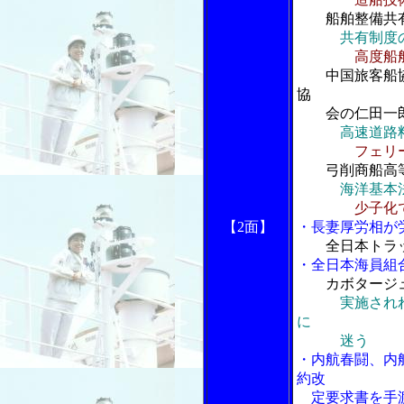
船舶整備共
共有制度
高度船
中国旅客船協
協
会の仁田一
高速道路
フェリ
弓削商船高等
海洋基本
少子化
【2面】
・長妻厚労相が
全日本トラ
・全日本海員組
カボタージ
実施され
に
迷う
・内航春闘、内
約改
定要求書を手