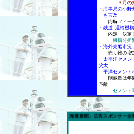
３月の
・海事局の小野
も言及
内航フィー
・鉄道･運輸機
内定・決定
機構分担
・海外売船市況
売り物の増
・太平洋セメン
父太
平洋セメント秩
削減量は年
匹敵
セメント専
今週の「内航海運新聞」広告スポンサー企業