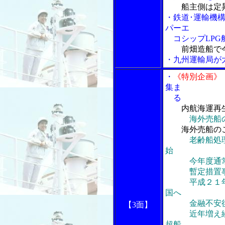
船主側は定
・鉄道･運輸機
パーエ
コシップLPG
前畑造船で
・九州運輸局が
・
《特別企画》
集ま
る
内航海運再
海外売船
海外売船の
老齢船処
始
今年度通常の
暫定措置事業
平成２１年の
国へ
金融不安後の
【3面】
近年増え続け
超船