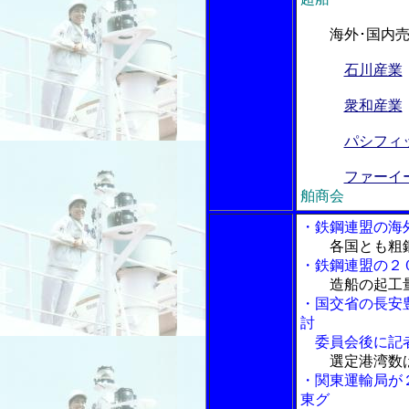
海外･国内
石川産業
衆和産業
パシフィ
ファーイ
舶商会
・鉄鋼連盟の海
各国とも粗
・鉄鋼連盟の２
造船の起工
・国交省の長安
討
委員会後に記
選定港湾数
・関東運輸局が
東グ