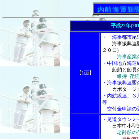
「内航海運新聞」ニ
平成22年(20
・「海事都市尾
海事振興連
２０日)
海事産業
・中国地方海運
船舶と船員
【1面】
維持･存
・海事振興連盟
カボタージ
・内航総連、３
等
交付金申請の
・尾道タウンミ
日本中小型
老齢船の
造船技