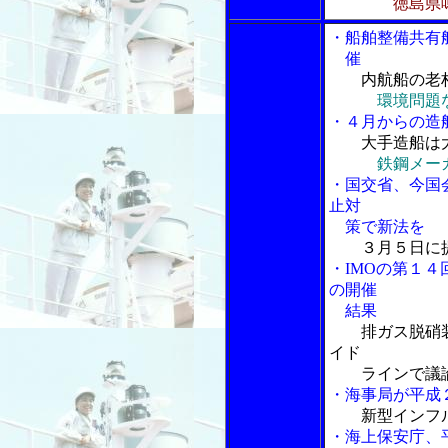
徳島県
・船舶整備共有
催
内航船の老朽
環境問題
・４月からの造
大手造船は
鉄鋼メー
・国交省、今国
止対
策で新法を
３月５日に
・IMOの第１４
の開催
結果
排ガス脱硝装
イド
ラインで議
・海事局が平成
新型インフ
・海上保安庁、