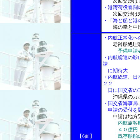
次回交渉は
・港湾荷役春闘
次回交渉は
・「海と船と港の
海の幸と中
・内航正常化へ
老齢船処理
予備申請
・内航総連の影
請
に期待大
・内航総連、日
２２
日に国交省の三
沖縄県のカ
・国交省海事局
申請の受付を
申請は地方
内航旅客
４０億円
【6面】
既存船舶の低