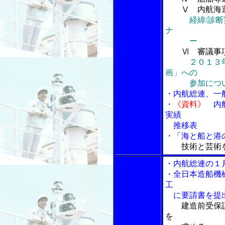
Ⅴ 内航海運
経緯/診
ナ
ー
Ⅵ 審議事
２０１３
画」への
参加につ
・内航総連、一
・
《資料》
内航
実績
推移表
・「海と船と港
技術と芸術
・内航総連の１
・全日本造船機
工
に要請書を提
建造前受保
を