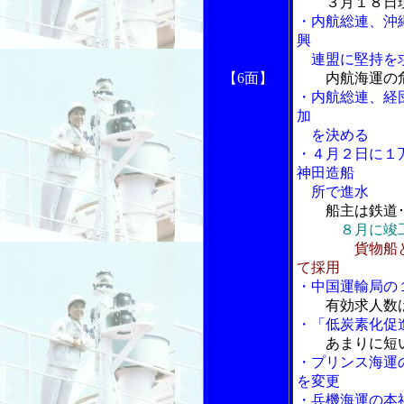
３月１８日
・内航総連、沖
興
連盟に堅持を
【6面】
内航海運の
・内航総連、経
加
を決める
・４月２日に１
神田造船
所で進水
船主は鉄道
８月に竣
貨物船
て採用
・中国運輸局の
有効求人数
・「低炭素化促
あまりに短
・プリンス海運
を変更
・兵機海運の本