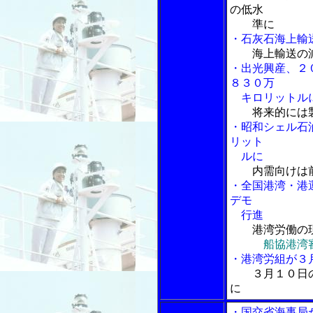
の低水
準に
・石灰石海上輸
海上輸送の
・出光興産、２
８３０万
キロリットル
将来的には
・昭和シェル石
リット
ルに
内需向けは
・全国港湾・港
デモ
行進
港湾労働の
船協港湾
・港湾労組が３
３月１０日
に
・国交省海事局