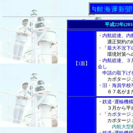
「内航海運新聞」ニュ
平成22年(20
・内航総連、内
適正契約の
・「最大不況下の
環境対策へ
・内航総連、３
【1面】
会し
申請の取下げ
カボタージ
・旧・海員学校
６７名がま
・鉄道･運輸機構
３月から平
・「カボタージ
カボタージ
内航大型
・鉄道･運輸機