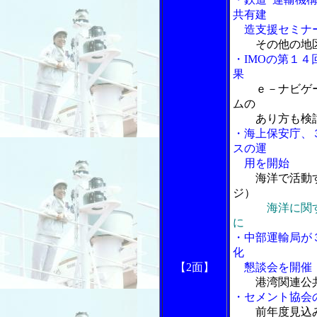
共有建
造支援セミナ
その他の地
・IMOの第１
果
ｅ－ナビゲ
ムの
あり方も検
・海上保安庁、
スの運
用を開始
海洋で活動
ジ）
海洋に関
に
・中部運輸局が
化
【2面】
懇談会を開催
港湾関連公
・セメント協会
前年度見込