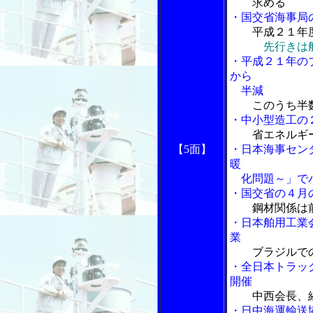
求める
・国交省海事局
平成２１年
先行きは
・平成２１年の
から
半減
このうち半
・中小型造工の
省エネルギ
【5面】
・日本海事セン
暖
化問題～」でパ
・国交省の４月
鋼材関係は
・日本舶用工業
業
ブラジルで
・全日本トラッ
開催
中西会長、
・日中海運輸送