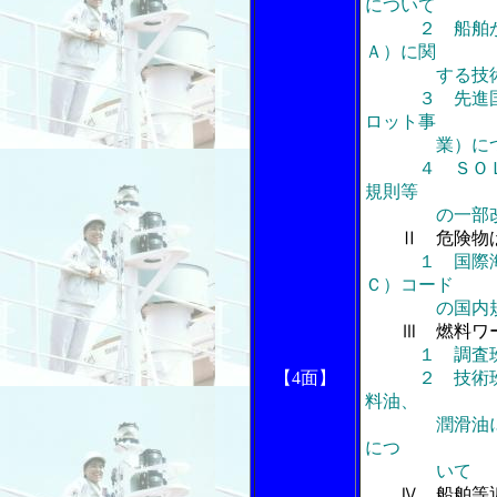
について
２ 船舶から
Ａ）に関
する技術検
３ 先進国型
ロット事
業）につ
４ ＳＯＬＡ
規則等
の一部改正
Ⅱ 危険物
１ 国際
Ｃ）コード
の国内規則
Ⅲ 燃料ワー
１ 調査
【4面】
２ 技術班報
料油、
潤滑油に関す
につ
いて
Ⅳ 船舶等近