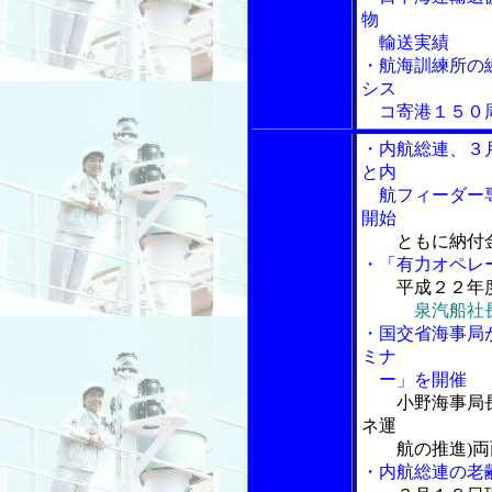
物
輸送実績
・航海訓練所の
シス
コ寄港１５０周
・内航総連、３
と内
航フィーダー専
開始
ともに納付
・「有力オペレ
平成２２年
泉汽船社
・国交省海事局
ミナ
ー」を開催
小野海事局
ネ運
航の推進)両
・内航総連の老