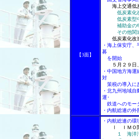
海上交通低
低炭素化
低炭素型中
補助金の申
その他関連
低炭素化改
・海上保安庁、
募
【3面】
を開始
５月２９日
・中国地方海運
対
策税の導入に
・北九州地域自
運･
鉄道へのモーダ
・内航総連の外
・内航総連の環
Ⅰ ＩＭＯ
１ 海洋